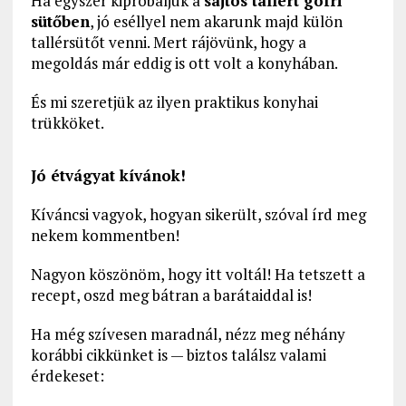
Ha egyszer kipróbáljuk a
sajtos tallért gofri
sütőben
, jó eséllyel nem akarunk majd külön
tallérsütőt venni. Mert rájövünk, hogy a
megoldás már eddig is ott volt a konyhában.
És mi szeretjük az ilyen praktikus konyhai
trükköket.
Jó étvágyat kívánok!
Kíváncsi vagyok, hogyan sikerült, szóval írd meg
nekem kommentben!
Nagyon köszönöm, hogy itt voltál! Ha tetszett a
recept, oszd meg bátran a barátaiddal is!
Ha még szívesen maradnál, nézz meg néhány
korábbi cikkünket is — biztos találsz valami
érdekeset: