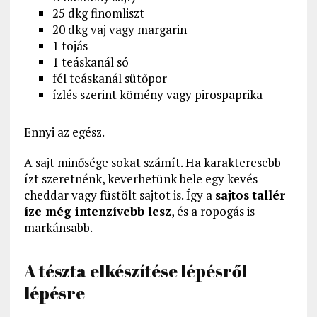
25 dkg finomliszt
20 dkg vaj vagy margarin
1 tojás
1 teáskanál só
fél teáskanál sütőpor
ízlés szerint kömény vagy pirospaprika
Ennyi az egész.
A sajt minősége sokat számít. Ha karakteresebb
ízt szeretnénk, keverhetünk bele egy kevés
cheddar vagy füstölt sajtot is. Így a
sajtos tallér
íze még intenzívebb lesz
, és a ropogás is
markánsabb.
A tészta elkészítése lépésről
lépésre