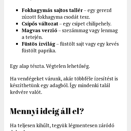
Fokhagymás sajtos tallér
– egy gerezd
zúzott fokhagyma csodát tesz.
Csípős változat
– egy csipet chilipehely.
Magvas verzió
– szezámmag vagy lenmag
a tetején.
Füstös ízvilág
– füstölt sajt vagy egy kevés
füstölt paprika.
Egy alap tészta. Végtelen lehetőség.
Ha vendégeket várunk, akár többféle ízesítést is
készíthetünk egy adagból. Így mindenki talál
kedvére valót.
Mennyi ideig áll el?
Ha teljesen kihűlt, tegyük légmentesen záródó