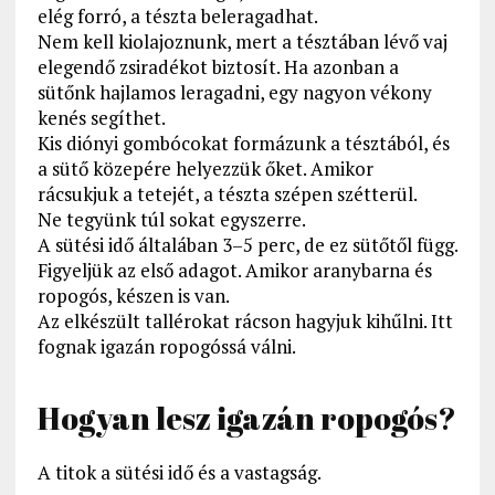
elég forró, a tészta beleragadhat.
Nem kell kiolajoznunk, mert a tésztában lévő vaj
elegendő zsiradékot biztosít. Ha azonban a
sütőnk hajlamos leragadni, egy nagyon vékony
kenés segíthet.
Kis diónyi gombócokat formázunk a tésztából, és
a sütő közepére helyezzük őket. Amikor
rácsukjuk a tetejét, a tészta szépen szétterül.
Ne tegyünk túl sokat egyszerre.
A sütési idő általában 3–5 perc, de ez sütőtől függ.
Figyeljük az első adagot. Amikor aranybarna és
ropogós, készen is van.
Az elkészült tallérokat rácson hagyjuk kihűlni. Itt
fognak igazán ropogóssá válni.
Hogyan lesz igazán ropogós?
A titok a sütési idő és a vastagság.