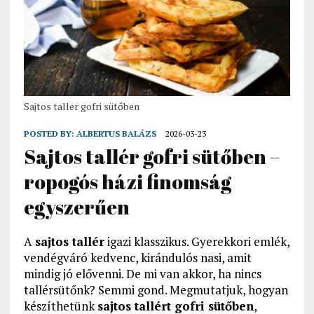
Sajtos taller gofri sütőben
POSTED BY:
ALBERTUS BALÁZS
2026-03-23
Sajtos tallér gofri sütőben –
ropogós házi finomság
egyszerűen
A
sajtos tallér
igazi klasszikus. Gyerekkori emlék,
vendégváró kedvenc, kirándulós nasi, amit
mindig jó elővenni. De mi van akkor, ha nincs
tallérsütőnk? Semmi gond. Megmutatjuk, hogyan
készíthetünk
sajtos tallért gofri sütőben
,