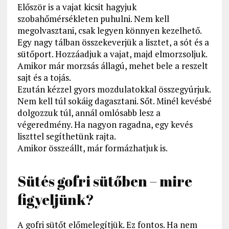
Először is a vajat kicsit hagyjuk
szobahőmérsékleten puhulni. Nem kell
megolvasztani, csak legyen könnyen kezelhető.
Egy nagy tálban összekeverjük a lisztet, a sót és a
sütőport. Hozzáadjuk a vajat, majd elmorzsoljuk.
Amikor már morzsás állagú, mehet bele a reszelt
sajt és a tojás.
Ezután kézzel gyors mozdulatokkal összegyúrjuk.
Nem kell túl sokáig dagasztani. Sőt. Minél kevésbé
dolgozzuk túl, annál omlósabb lesz a
végeredmény. Ha nagyon ragadna, egy kevés
liszttel segíthetünk rajta.
Amikor összeállt, már formázhatjuk is.
Sütés gofri sütőben – mire
figyeljünk?
A gofri sütőt előmelegítjük. Ez fontos. Ha nem