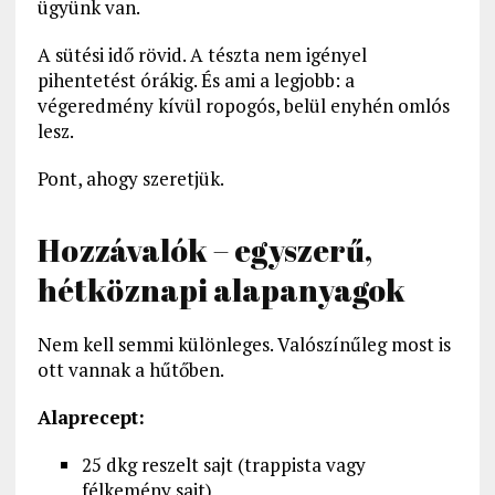
ügyünk van.
A sütési idő rövid. A tészta nem igényel
pihentetést órákig. És ami a legjobb: a
végeredmény kívül ropogós, belül enyhén omlós
lesz.
Pont, ahogy szeretjük.
Hozzávalók – egyszerű,
hétköznapi alapanyagok
Nem kell semmi különleges. Valószínűleg most is
ott vannak a hűtőben.
Alaprecept:
25 dkg reszelt sajt (trappista vagy
félkemény sajt)