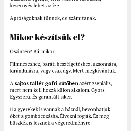
kesernyés lehet az íze.
Apróságoknak tűnnek, de számítanak.
Mikor készítsük el?
Őszintén? Bármikor.
Filmnézéshez, baráti beszélgetéshez, uzsonnára,
kirándulásra, vagy csak úgy. Mert megkívántuk.
A
sajtos tallér gofri sütőben
azért zseniális,
mert nem kell hozzá külön alkalom. Gyors.
Egyszerű. És garantált siker.
Ha gyerekek is vannak a háznál, bevonhatjuk
őket a gombócozásba. Élvezni fogják. És még
büszkék is lesznek a végeredményre.