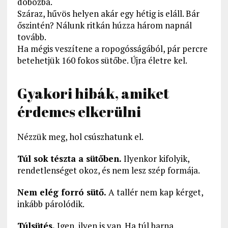
dobozba.
Száraz, hűvös helyen akár egy hétig is eláll. Bár
őszintén? Nálunk ritkán húzza három napnál
tovább.
Ha mégis veszítene a ropogósságából, pár percre
betehetjük 160 fokos sütőbe. Újra életre kel.
Gyakori hibák, amiket
érdemes elkerülni
Nézzük meg, hol csúszhatunk el.
Túl sok tészta a sütőben.
Ilyenkor kifolyik,
rendetlenséget okoz, és nem lesz szép formája.
Nem elég forró sütő.
A tallér nem kap kérget,
inkább párolódik.
Túlsütés.
Igen, ilyen is van. Ha túl barna,