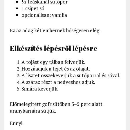
½ teáskanál sütőpor
1 csipet só
opcionálisan: vanília
Ez az adag két embernek bőségesen elég.
Elkészítés lépésről lépésre
A tojást egy tálban felverjük.
Hozzáadjuk a tejet és az olajat.
A lisztet összekeverjük a sütőporral és sóval.
A száraz részt a nedveshez adjuk.
Simára keverjük.
Előmelegített gofrisütőben 3–5 perc alatt
aranybarnára sütjük.
Ennyi.