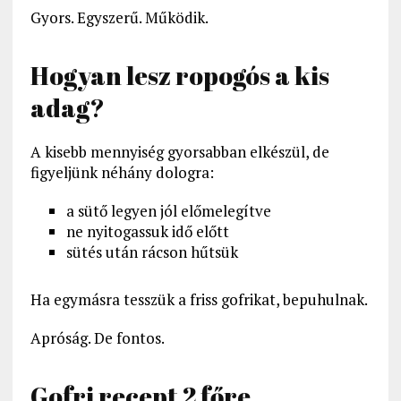
Gyors. Egyszerű. Működik.
Hogyan lesz ropogós a kis
adag?
A kisebb mennyiség gyorsabban elkészül, de
figyeljünk néhány dologra:
a sütő legyen jól előmelegítve
ne nyitogassuk idő előtt
sütés után rácson hűtsük
Ha egymásra tesszük a friss gofrikat, bepuhulnak.
Apróság. De fontos.
Gofri recept 2 főre