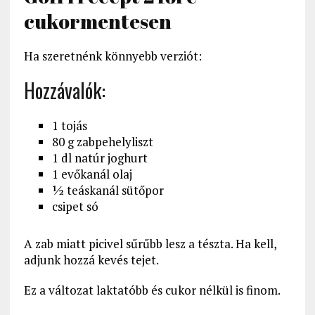
cukormentesen
Ha szeretnénk könnyebb verziót:
Hozzávalók:
1 tojás
80 g zabpehelyliszt
1 dl natúr joghurt
1 evőkanál olaj
½ teáskanál sütőpor
csipet só
A zab miatt picivel sűrűbb lesz a tészta. Ha kell,
adjunk hozzá kevés tejet.
Ez a változat laktatóbb és cukor nélkül is finom.