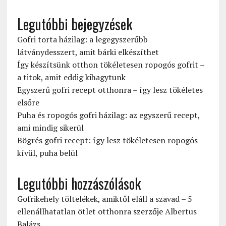
Legutóbbi bejegyzések
Gofri torta házilag: a legegyszerűbb
látványdesszert, amit bárki elkészíthet
Így készítsünk otthon tökéletesen ropogós gofrit –
a titok, amit eddig kihagytunk
Egyszerű gofri recept otthonra – így lesz tökéletes
elsőre
Puha és ropogós gofri házilag: az egyszerű recept,
ami mindig sikerül
Bögrés gofri recept: így lesz tökéletesen ropogós
kívül, puha belül
Legutóbbi hozzászólások
Gofrikehely töltelékek, amiktől eláll a szavad – 5
ellenállhatatlan ötlet otthonra
szerzője
Albertus
Balázs