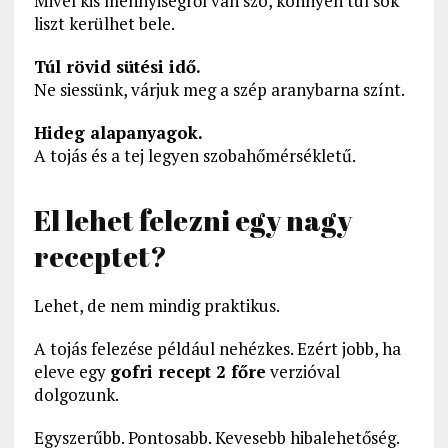
Mivel kis mennyiségről van szó, könnyen túl sok
liszt kerülhet bele.
Túl rövid sütési idő.
Ne siessünk, várjuk meg a szép aranybarna színt.
Hideg alapanyagok.
A tojás és a tej legyen szobahőmérsékletű.
El lehet felezni egy nagy
receptet?
Lehet, de nem mindig praktikus.
A tojás felezése például nehézkes. Ezért jobb, ha
eleve egy
gofri recept 2 főre
verzióval
dolgozunk.
Egyszerűbb. Pontosabb. Kevesebb hibalehetőség.