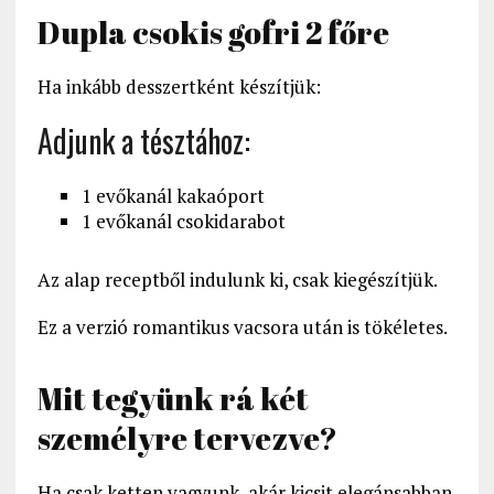
Dupla csokis gofri 2 főre
Ha inkább desszertként készítjük:
Adjunk a tésztához:
1 evőkanál kakaóport
1 evőkanál csokidarabot
Az alap receptből indulunk ki, csak kiegészítjük.
Ez a verzió romantikus vacsora után is tökéletes.
Mit tegyünk rá két
személyre tervezve?
Ha csak ketten vagyunk, akár kicsit elegánsabban