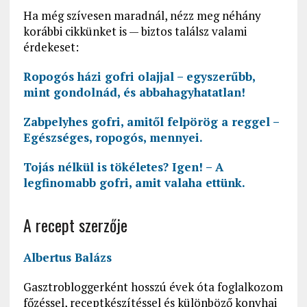
Ha még szívesen maradnál, nézz meg néhány
korábbi cikkünket is — biztos találsz valami
érdekeset:
Ropogós házi gofri olajjal – egyszerűbb,
mint gondolnád, és abbahagyhatatlan!
Zabpelyhes gofri, amitől felpörög a reggel –
Egészséges, ropogós, mennyei.
Tojás nélkül is tökéletes? Igen! – A
legfinomabb gofri, amit valaha ettünk.
A recept szerzője
Albertus Balázs
Gasztrobloggerként hosszú évek óta foglalkozom
főzéssel, receptkészítéssel és különböző konyhai