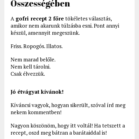
Összességében
A
gofri recept 2 főre
tökéletes választás,
amikor nem akarunk túlzásba esni. Pont annyi
készül, amennyit megeszünk.
Friss. Ropogós. Illatos.
Nem marad belőle.
Nem kell tárolni.
Csak élvezzük.
Jó étvágyat kívánok!
Kíváncsi vagyok, hogyan sikerült, szóval írd meg
nekem kommentben!
Nagyon köszönöm, hogy itt voltál! Ha tetszett a
recept, oszd meg bátran a barátaiddal is!