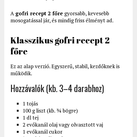
A
gofri recept 2 főre
gyorsabb, kevesebb
mosogatással jár, és mindig friss élményt ad.
Klasszikus gofri recept 2
főre
Ez az alap verzió. Egyszerű, stabil, kezdőknek is
működik.
Hozzávalók (kb. 3–4 darabhoz)
1 tojás
100 g liszt (kb. ¾ bögre)
1 dl tej
2 evőkanál olaj vagy olvasztott vaj
1 evőkanál cukor