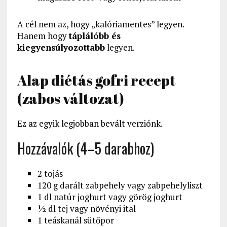
A cél nem az, hogy „kalóriamentes” legyen.
Hanem hogy
táplálóbb és
kiegyensúlyozottabb
legyen.
Alap diétás gofri recept
(zabos változat)
Ez az egyik legjobban bevált verziónk.
Hozzávalók (4–5 darabhoz)
2 tojás
120 g darált zabpehely vagy zabpehelyliszt
1 dl natúr joghurt vagy görög joghurt
½ dl tej vagy növényi ital
1 teáskanál sütőpor