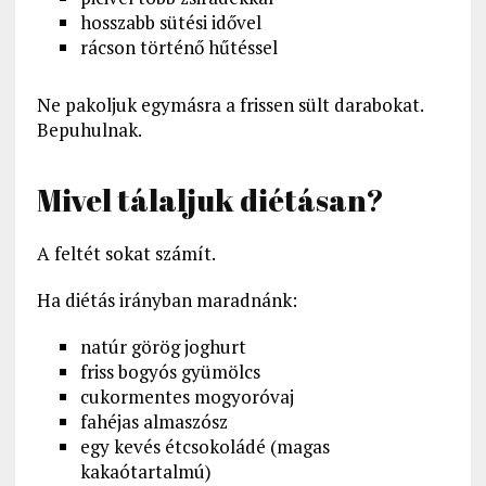
hosszabb sütési idővel
rácson történő hűtéssel
Ne pakoljuk egymásra a frissen sült darabokat.
Bepuhulnak.
Mivel tálaljuk diétásan?
A feltét sokat számít.
Ha diétás irányban maradnánk:
natúr görög joghurt
friss bogyós gyümölcs
cukormentes mogyoróvaj
fahéjas almaszósz
egy kevés étcsokoládé (magas
kakaótartalmú)