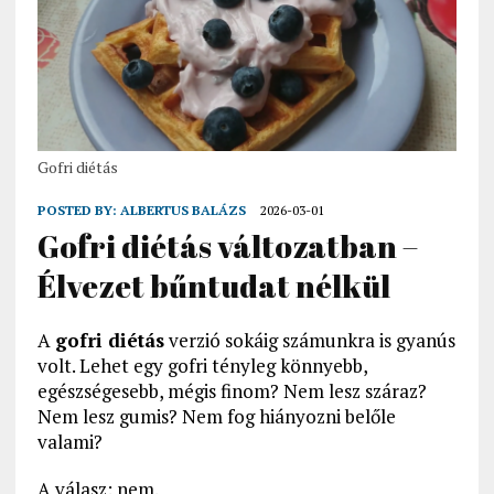
Gofri diétás
POSTED BY:
ALBERTUS BALÁZS
2026-03-01
Gofri diétás változatban –
Élvezet bűntudat nélkül
A
gofri diétás
verzió sokáig számunkra is gyanús
volt. Lehet egy gofri tényleg könnyebb,
egészségesebb, mégis finom? Nem lesz száraz?
Nem lesz gumis? Nem fog hiányozni belőle
valami?
A válasz: nem.