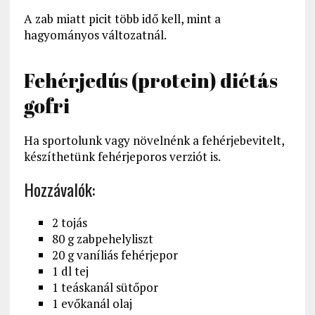
A zab miatt picit több idő kell, mint a
hagyományos változatnál.
Fehérjedús (protein) diétás
gofri
Ha sportolunk vagy növelnénk a fehérjebevitelt,
készíthetünk fehérjeporos verziót is.
Hozzávalók:
2 tojás
80 g zabpehelyliszt
20 g vaníliás fehérjepor
1 dl tej
1 teáskanál sütőpor
1 evőkanál olaj