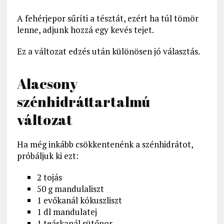
A fehérjepor sűríti a tésztát, ezért ha túl tömör
lenne, adjunk hozzá egy kevés tejet.
Ez a változat edzés után különösen jó választás.
Alacsony
szénhidráttartalmú
változat
Ha még inkább csökkentenénk a szénhidrátot,
próbáljuk ki ezt:
2 tojás
50 g mandulaliszt
1 evőkanál kókuszliszt
1 dl mandulatej
1 teáskanál sütőpor