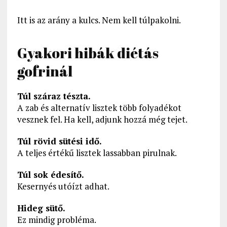
Itt is az arány a kulcs. Nem kell túlpakolni.
Gyakori hibák diétás
gofrinál
Túl száraz tészta.
A zab és alternatív lisztek több folyadékot
vesznek fel. Ha kell, adjunk hozzá még tejet.
Túl rövid sütési idő.
A teljes értékű lisztek lassabban pirulnak.
Túl sok édesítő.
Kesernyés utóízt adhat.
Hideg sütő.
Ez mindig probléma.