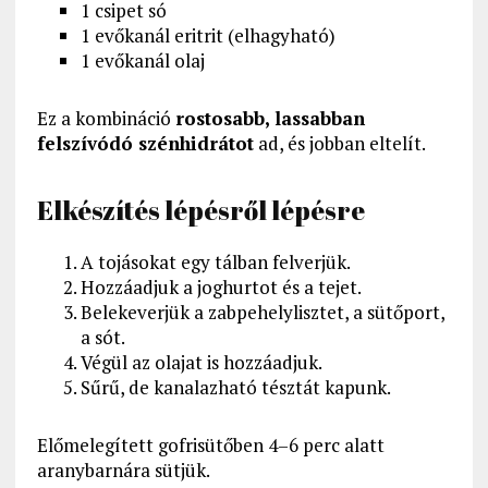
1 csipet só
1 evőkanál eritrit (elhagyható)
1 evőkanál olaj
Ez a kombináció
rostosabb, lassabban
felszívódó szénhidrátot
ad, és jobban eltelít.
Elkészítés lépésről lépésre
A tojásokat egy tálban felverjük.
Hozzáadjuk a joghurtot és a tejet.
Belekeverjük a zabpehelylisztet, a sütőport,
a sót.
Végül az olajat is hozzáadjuk.
Sűrű, de kanalazható tésztát kapunk.
Előmelegített gofrisütőben 4–6 perc alatt
aranybarnára sütjük.