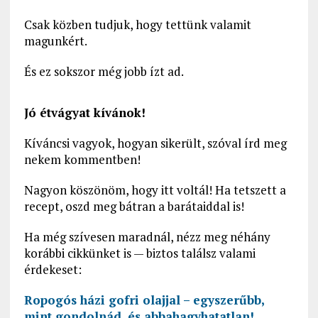
Csak közben tudjuk, hogy tettünk valamit
magunkért.
És ez sokszor még jobb ízt ad.
Jó étvágyat kívánok!
Kíváncsi vagyok, hogyan sikerült, szóval írd meg
nekem kommentben!
Nagyon köszönöm, hogy itt voltál! Ha tetszett a
recept, oszd meg bátran a barátaiddal is!
Ha még szívesen maradnál, nézz meg néhány
korábbi cikkünket is — biztos találsz valami
érdekeset:
Ropogós házi gofri olajjal – egyszerűbb,
mint gondolnád, és abbahagyhatatlan!