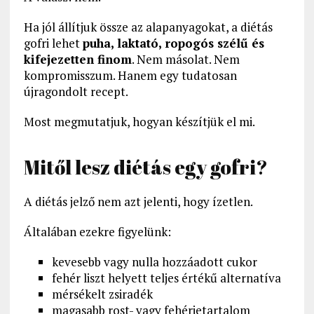
Ha jól állítjuk össze az alapanyagokat, a diétás
gofri lehet
puha, laktató, ropogós szélű és
kifejezetten finom
. Nem másolat. Nem
kompromisszum. Hanem egy tudatosan
újragondolt recept.
Most megmutatjuk, hogyan készítjük el mi.
Mitől lesz diétás egy gofri?
A diétás jelző nem azt jelenti, hogy ízetlen.
Általában ezekre figyelünk:
kevesebb vagy nulla hozzáadott cukor
fehér liszt helyett teljes értékű alternatíva
mérsékelt zsiradék
magasabb rost- vagy fehérjetartalom