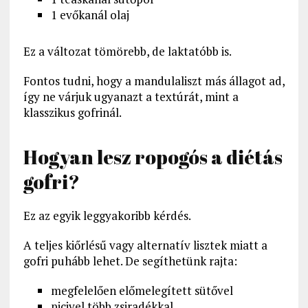
1 evőkanál olaj
Ez a változat tömörebb, de laktatóbb is.
Fontos tudni, hogy a mandulaliszt más állagot ad,
így ne várjuk ugyanazt a textúrát, mint a
klasszikus gofrinál.
Hogyan lesz ropogós a diétás
gofri?
Ez az egyik leggyakoribb kérdés.
A teljes kiőrlésű vagy alternatív lisztek miatt a
gofri puhább lehet. De segíthetünk rajta:
megfelelően előmelegített sütővel
picivel több zsiradékkal