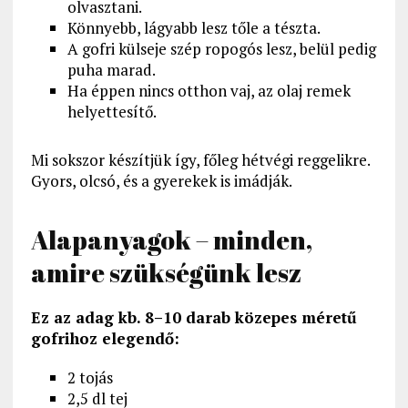
olvasztani.
Könnyebb, lágyabb lesz tőle a tészta.
A gofri külseje szép ropogós lesz, belül pedig
puha marad.
Ha éppen nincs otthon vaj, az olaj remek
helyettesítő.
Mi sokszor készítjük így, főleg hétvégi reggelikre.
Gyors, olcsó, és a gyerekek is imádják.
Alapanyagok – minden,
amire szükségünk lesz
Ez az adag kb. 8–10 darab közepes méretű
gofrihoz elegendő:
2 tojás
2,5 dl tej