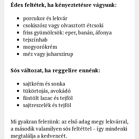
Édes feltétek, ha kényeztetésre vágyunk:
porcukor és lekvár
csokiszósz vagy olvasztott étcsoki
friss gyümölcsök: eper, banán, áfonya
tejszínhab
mogyorókrém
méz vagy juharszirup
Sós változat, ha reggelire ennénk:
sajtkrém és sonka
tükörtojás, avokádó
füstölt lazac és tejföl
sajtreszelék és tejföl
Mi gyakran felezünk: az első adag megy lekvárral,
a második valamilyen sós feltéttel – így mindenki
megtalálja a kedvencét.