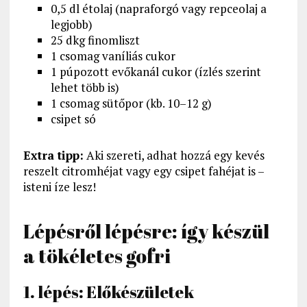
0,5 dl étolaj (napraforgó vagy repceolaj a
legjobb)
25 dkg finomliszt
1 csomag vaníliás cukor
1 púpozott evőkanál cukor (ízlés szerint
lehet több is)
1 csomag sütőpor (kb. 10–12 g)
csipet só
Extra tipp:
Aki szereti, adhat hozzá egy kevés
reszelt citromhéjat vagy egy csipet fahéjat is –
isteni íze lesz!
Lépésről lépésre: így készül
a tökéletes gofri
1. lépés: Előkészületek