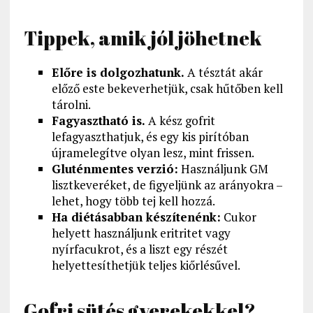
Tippek, amik jól jöhetnek
Előre is dolgozhatunk.
A tésztát akár
előző este bekeverhetjük, csak hűtőben kell
tárolni.
Fagyasztható is.
A kész gofrit
lefagyaszthatjuk, és egy kis pirítóban
újramelegítve olyan lesz, mint frissen.
Gluténmentes verzió:
Használjunk GM
lisztkeveréket, de figyeljünk az arányokra –
lehet, hogy több tej kell hozzá.
Ha diétásabban készítenénk:
Cukor
helyett használjunk eritritet vagy
nyírfacukrot, és a liszt egy részét
helyettesíthetjük teljes kiőrlésűvel.
Gofri sütés gyerekekkel?