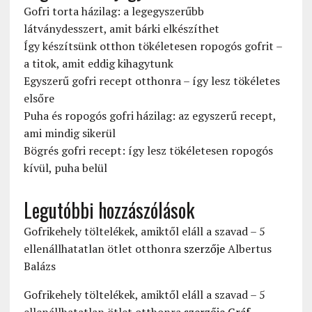
Gofri torta házilag: a legegyszerűbb
látványdesszert, amit bárki elkészíthet
Így készítsünk otthon tökéletesen ropogós gofrit –
a titok, amit eddig kihagytunk
Egyszerű gofri recept otthonra – így lesz tökéletes
elsőre
Puha és ropogós gofri házilag: az egyszerű recept,
ami mindig sikerül
Bögrés gofri recept: így lesz tökéletesen ropogós
kívül, puha belül
Legutóbbi hozzászólások
Gofrikehely töltelékek, amiktől eláll a szavad – 5
ellenállhatatlan ötlet otthonra
szerzője
Albertus
Balázs
Gofrikehely töltelékek, amiktől eláll a szavad – 5
ellenállhatatlan ötlet otthonra
szerzője
Gráf