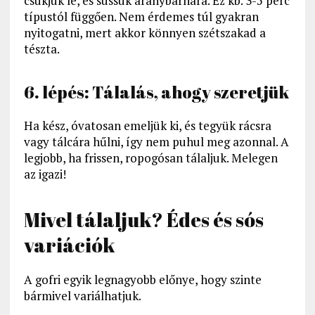
csukjuk le, és süssük aranybarnára. Ez kb. 3-5 perc
típustól függően. Nem érdemes túl gyakran
nyitogatni, mert akkor könnyen szétszakad a
tészta.
6. lépés: Tálalás, ahogy szeretjük
Ha kész, óvatosan emeljük ki, és tegyük rácsra
vagy tálcára hűlni, így nem puhul meg azonnal. A
legjobb, ha frissen, ropogósan tálaljuk. Melegen
az igazi!
Mivel tálaljuk? Édes és sós
variációk
A gofri egyik legnagyobb előnye, hogy szinte
bármivel variálhatjuk.