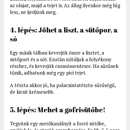
az olajat, majd a tejet is. Az állag ilyenkor még híg
lesz, ne ijedjünk meg.
4. lépés: Jöhet a liszt, a sütőpor, a
só
Egy másik tálban keverjük össze a lisztet, a
sütőport és a sót. Ezután szitáljuk a folyékony
részhez, és keverjük csomómentesre. Ha sűrűnek
tűnik, adhatunk még egy pici tejet.
A tészta akkor jó, ha palacsintatészta-sűrűségű,
de kicsit krémesebb.
5. lépés: Mehet a gofrisütőbe!
Tegyünk egy merőkanálnyit a forró sütőbe,