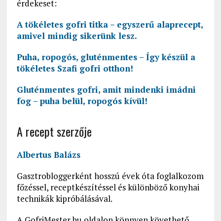
érdekeset:
A tökéletes gofri titka – egyszerű alaprecept,
amivel mindig sikerünk lesz.
Puha, ropogós, gluténmentes – Így készül a
tökéletes Szafi gofri otthon!
Gluténmentes gofri, amit mindenki imádni
fog – puha belül, ropogós kívül!
A recept szerzője
Albertus Balázs
Gasztrobloggerként hosszú évek óta foglalkozom
főzéssel, receptkészítéssel és különböző konyhai
technikák kipróbálásával.
A GofriMester.hu oldalon könnyen követhető