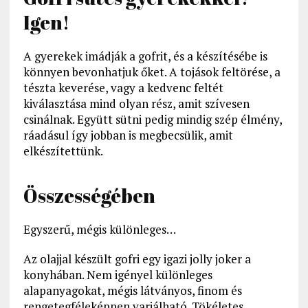
Igen!
A gyerekek imádják a gofrit, és a készítésébe is
könnyen bevonhatjuk őket. A tojások feltörése, a
tészta keverése, vagy a kedvenc feltét
kiválasztása mind olyan rész, amit szívesen
csinálnak. Együtt sütni pedig mindig szép élmény,
ráadásul így jobban is megbecsülik, amit
elkészítettünk.
Összességében
Egyszerű, mégis különleges…
Az olajjal készült gofri egy igazi jolly joker a
konyhában. Nem igényel különleges
alapanyagokat, mégis látványos, finom és
rengetegféleképpen variálható. Tökéletes