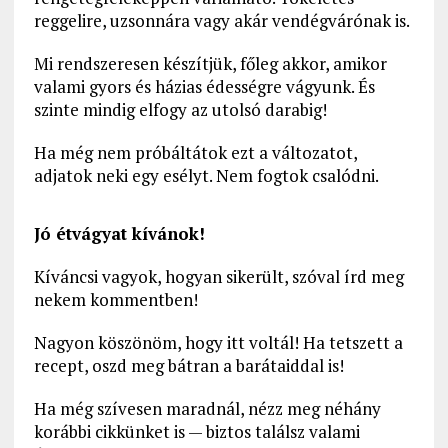
reggelire, uzsonnára vagy akár vendégvárónak is.
Mi rendszeresen készítjük, főleg akkor, amikor
valami gyors és házias édességre vágyunk. És
szinte mindig elfogy az utolsó darabig!
Ha még nem próbáltátok ezt a változatot,
adjatok neki egy esélyt. Nem fogtok csalódni.
Jó étvágyat kívánok!
Kíváncsi vagyok, hogyan sikerült, szóval írd meg
nekem kommentben!
Nagyon köszönöm, hogy itt voltál! Ha tetszett a
recept, oszd meg bátran a barátaiddal is!
Ha még szívesen maradnál, nézz meg néhány
korábbi cikkünket is — biztos találsz valami