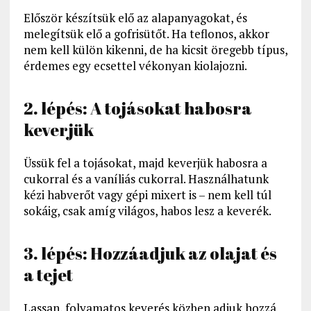
Először készítsük elő az alapanyagokat, és
melegítsük elő a gofrisütőt. Ha teflonos, akkor
nem kell külön kikenni, de ha kicsit öregebb típus,
érdemes egy ecsettel vékonyan kiolajozni.
2. lépés: A tojásokat habosra
keverjük
Üssük fel a tojásokat, majd keverjük habosra a
cukorral és a vaníliás cukorral. Használhatunk
kézi habverőt vagy gépi mixert is – nem kell túl
sokáig, csak amíg világos, habos lesz a keverék.
3. lépés: Hozzáadjuk az olajat és
a tejet
Lassan, folyamatos keverés közben adjuk hozzá