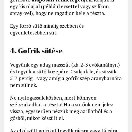
egy kis olajjal (például ecsettel vagy szilikon
spray-vel), hogy ne ragadjon bele a tészta.
Egy forró sütő mindig szebben és
egyenletesebben süt.
4. Gofrik sütése
Vegyünk egy adag masszát (kb. 2-3 evőkanálnyit)
és tegyük a sütő közepére. Csukjuk le, és süssük
5-7 percig – vagy amíg a gofrik szép aranybarnára
nem sülnek.
Ne nyitogassuk közben, mert könnyen
szétszakadhat a tészta! Ha a sütőnk nem jelez
vissza, egyszerűen nézzük meg az illatból és a
gőzből, mikor készült el.
Az elkészült gofrikat tegyük rácsra vagy tálcára,