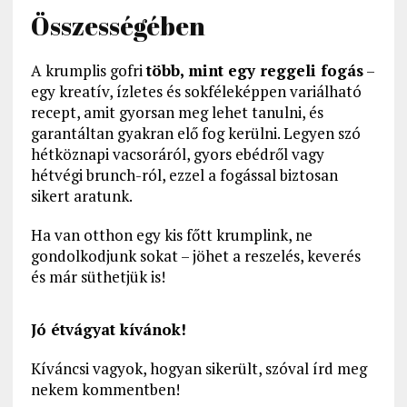
Összességében
A krumplis gofri
több, mint egy reggeli fogás
–
egy kreatív, ízletes és sokféleképpen variálható
recept, amit gyorsan meg lehet tanulni, és
garantáltan gyakran elő fog kerülni. Legyen szó
hétköznapi vacsoráról, gyors ebédről vagy
hétvégi brunch-ról, ezzel a fogással biztosan
sikert aratunk.
Ha van otthon egy kis főtt krumplink, ne
gondolkodjunk sokat – jöhet a reszelés, keverés
és már süthetjük is!
Jó étvágyat kívánok!
Kíváncsi vagyok, hogyan sikerült, szóval írd meg
nekem kommentben!