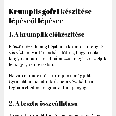
Krumplis gofri készítése
lépésről lépésre
1. A krumplik előkészítése
Először főzzük meg héjában a krumplikat enyhén
sós vízben. Miután puhára főttek, hagyjuk őket
langyosra hűlni, majd hámozzuk meg és reszeljük
le nagy lyukú reszelőn.
Ha van maradék főtt krumplink, még jobb!
Gyorsabban haladunk, és nem vész kárba a
tegnapi ebédből megmaradt alapanyag.
2. A tészta összeállítása
A reszelt krumplit tegyük egy nagy tálba. Adjuk