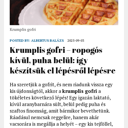
Krumplis gofri
POSTED BY:
ALBERTUS BALÁZS
2025-09-03
Krumplis gofri – ropogós
kívül, puha belül: így
készítsük el lépésről lépésre
Ha szeretjük a gofrit, és nem riadunk vissza egy
kis újdonságtól, akkor a
krumplis gofri
a
tökéletes következő lépés! Egy igazán laktató,
kívül aranybarnára sült, belül pedig puha és
szaftos finomság, amit bármikor bevethetünk.
Ráadásul nemcsak reggelire, hanem akár
vacsorára is megállja a helyét – egy kis tejföllel,