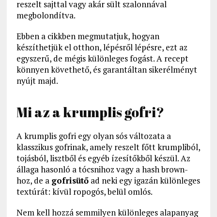
reszelt sajttal vagy akár sült szalonnával
megbolondítva.
Ebben a cikkben megmutatjuk, hogyan
készíthetjük el otthon, lépésről lépésre, ezt az
egyszerű, de mégis különleges fogást. A recept
könnyen követhető, és garantáltan sikerélményt
nyújt majd.
Mi az a krumplis gofri?
A krumplis gofri egy olyan sós változata a
klasszikus gofrinak, amely reszelt főtt krumpliból,
tojásból, lisztből és egyéb ízesítőkből készül. Az
állaga hasonló a tócsnihoz vagy a hash brown-
hoz, de a
gofrisütő
ad neki egy igazán különleges
textúrát: kívül ropogós, belül omlós.
Nem kell hozzá semmilyen különleges alapanyag