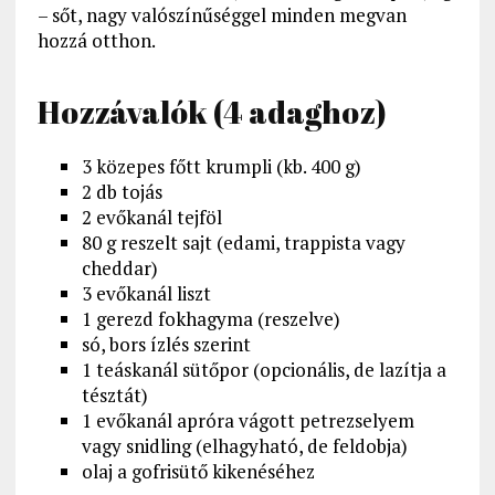
– sőt, nagy valószínűséggel minden megvan
hozzá otthon.
Hozzávalók (4 adaghoz)
3 közepes főtt krumpli (kb. 400 g)
2 db tojás
2 evőkanál tejföl
80 g reszelt sajt (edami, trappista vagy
cheddar)
3 evőkanál liszt
1 gerezd fokhagyma (reszelve)
só, bors ízlés szerint
1 teáskanál sütőpor (opcionális, de lazítja a
tésztát)
1 evőkanál apróra vágott petrezselyem
vagy snidling (elhagyható, de feldobja)
olaj a gofrisütő kikenéséhez