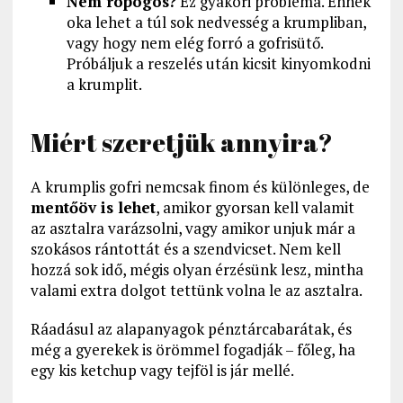
Nem ropogós?
Ez gyakori probléma. Ennek
oka lehet a túl sok nedvesség a krumpliban,
vagy hogy nem elég forró a gofrisütő.
Próbáljuk a reszelés után kicsit kinyomkodni
a krumplit.
Miért szeretjük annyira?
A krumplis gofri nemcsak finom és különleges, de
mentőöv is lehet
, amikor gyorsan kell valamit
az asztalra varázsolni, vagy amikor unjuk már a
szokásos rántottát és a szendvicset. Nem kell
hozzá sok idő, mégis olyan érzésünk lesz, mintha
valami extra dolgot tettünk volna le az asztalra.
Ráadásul az alapanyagok pénztárcabarátak, és
még a gyerekek is örömmel fogadják – főleg, ha
egy kis ketchup vagy tejföl is jár mellé.