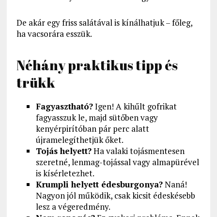
De akár egy friss salátával is kínálhatjuk – főleg,
ha vacsorára esszük.
Néhány praktikus tipp és
trükk
Fagyasztható?
Igen! A kihűlt gofrikat
fagyasszuk le, majd sütőben vagy
kenyérpirítóban pár perc alatt
újramelegíthetjük őket.
Tojás helyett?
Ha valaki tojásmentesen
szeretné, lenmag-tojással vagy almapürével
is kísérletezhet.
Krumpli helyett édesburgonya?
Naná!
Nagyon jól működik, csak kicsit édeskésebb
lesz a végeredmény.