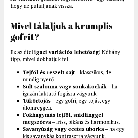
hogy ne puhuljanak vissza.
Mivel tálaljuk a krumplis
gofrit?
Ez az étel
igazi variációs lehetőség
! Néhány
tipp, mivel dobhatjuk fel:
Tejföl és reszelt sajt
– klasszikus, de
mindig nyerő.
Sült szalonna vagy sonkakockák
– ha
igazán laktató fogásra vágyunk.
Tükörtojás
– egy gofri, egy tojás, egy
álomreggeli.
Fokhagymás tejföl, snidlinggel
megszórva
– friss, pikáns és harmonikus.
Savanyúság vagy ecetes uborka
– ha egy
kis savanykás kontrasztra vágyunk.