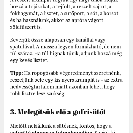
hozzá a tojásokat, a tejfölt, a reszelt sajtot, a
fokhagymát, a lisztet, a sütőport, a sót, a borsot
és ha használunk, akkor az apróra vágott
zöldfűszert is.
Keverjük össze alaposan egy kanállal vagy
spatulával. A massza legyen formázható, de nem
túl száraz. Ha túl hígnak tűnik, adjunk hozzá még
egy kevés lisztet.
Tipp
: Ha ropogósabb végeredményt szeretnénk,
reszeljünk bele egy kis nyers krumplit is – az extra
nedvességtartalom miatt azonban lehet, hogy
több lisztre lesz szükség.
3. Melegítsük elő a gofrisütőt
Mielőtt nekiállunk a sütésnek, fontos, hogy a
gofrisütő
alaposan felmelegedjen
. Kenjük ki