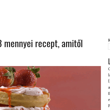
 3 mennyei recept, amitől
G
l
Í
a
E
e
P