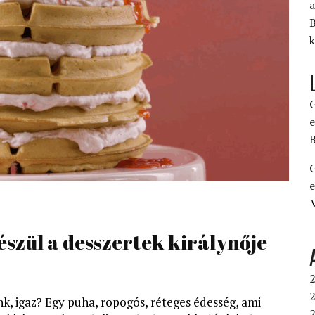
a
B
k
G
e
B
G
e
készül a desszertek királynője
2
2
nk, igaz? Egy puha, ropogós, réteges édesség, ami
2