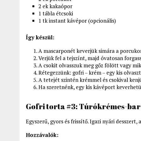
2 ek kakaópor
1 tábla étcsoki
1 tk instant kávépor (opcionális)
Így készül:
A mascarponét keverjük simára a porcukor
Verjük fel a tejszínt, majd óvatosan forg
A csokit olvasszuk meg gőz fölött vagy mi
Rétegezzünk: gofri – krém – egy kis olvaszt
A tetejét szintén krémmel és csokival kenj
Ha szeretnénk, egy kis kávéport keverhetü
Gofri torta #3: Túrókrémes-bar
Egyszerű, gyors és frissítő. Igazi nyári desszer
Hozzávalók: