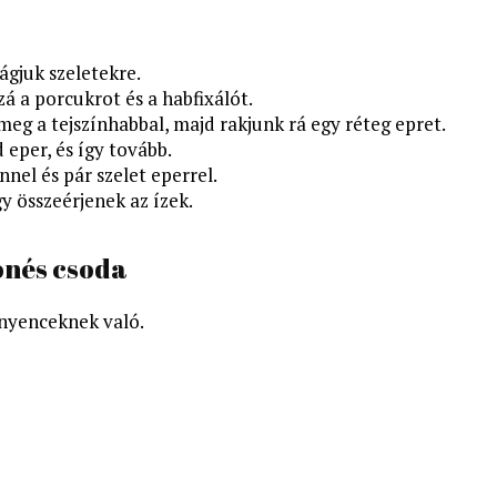
ágjuk szeletekre.
á a porcukrot és a habfixálót.
 meg a tejszínhabbal, majd rakjunk rá egy réteg epret.
 eper, és így tovább.
ínnel és pár szelet eperrel.
y összeérjenek az ízek.
onés csoda
 ínyenceknek való.