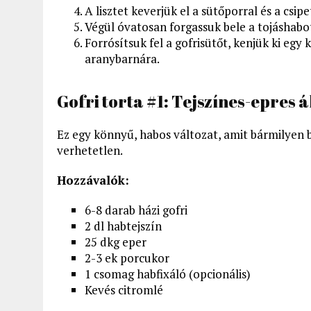
A lisztet keverjük el a sütőporral és a csip
Végül óvatosan forgassuk bele a tojáshabo
Forrósítsuk fel a gofrisütőt, kenjük ki egy ki
aranybarnára.
Gofri torta #1: Tejszínes-epres 
Ez egy könnyű, habos változat, amit bármilyen 
verhetetlen.
Hozzávalók:
6-8 darab házi gofri
2 dl habtejszín
25 dkg eper
2-3 ek porcukor
1 csomag habfixáló (opcionális)
Kevés citromlé