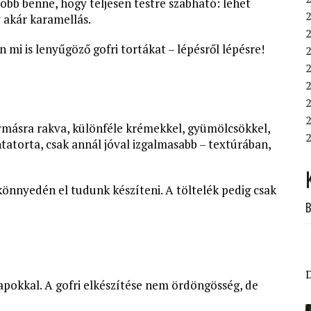
jobb benne, hogy teljesen testre szabható: lehet
 akár karamellás.
i is lenyűgöző gofri tortákat – lépésről lépésre!
2
2
2
2
gymásra rakva, különféle krémekkel, gyümölcsökkel,
2
ntatorta, csak annál jóval izgalmasabb – textúrában,
 könnyedén el tudunk készíteni. A töltelék pedig csak
B
apokkal. A gofri elkészítése nem ördöngösség, de