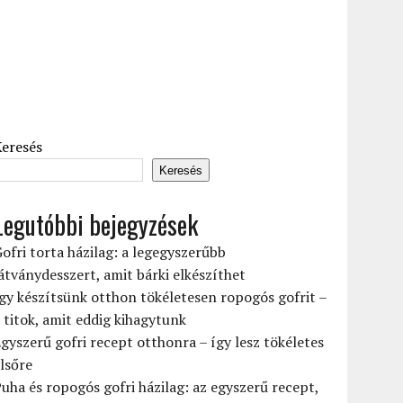
Keresés
Keresés
Legutóbbi bejegyzések
ofri torta házilag: a legegyszerűbb
átványdesszert, amit bárki elkészíthet
gy készítsünk otthon tökéletesen ropogós gofrit –
 titok, amit eddig kihagytunk
gyszerű gofri recept otthonra – így lesz tökéletes
lsőre
uha és ropogós gofri házilag: az egyszerű recept,