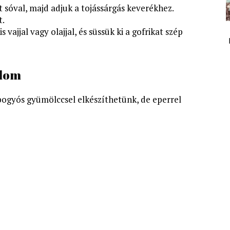
et sóval, majd adjuk a tojássárgás keverékhez.
t.
s vajjal vagy olajjal, és süssük ki a gofrikat szép
álom
bogyós gyümölccsel elkészíthetünk, de eperrel