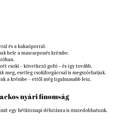
ral és a kakaóporral.
assuk bele a mascarponés krémbe.
króban.
ott csoki – következő gofri – és így tovább.
ük meg, esetleg csokiforgáccsal is megszórhatjuk.
nk a krémbe – ettől még izgalmasabb lesz.
ackos nyári finomság
t, amit egy hétköznapi délutánra is összedobhatunk.