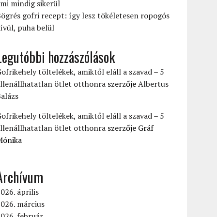
mi mindig sikerül
ögrés gofri recept: így lesz tökéletesen ropogós
ívül, puha belül
Legutóbbi hozzászólások
ofrikehely töltelékek, amiktől eláll a szavad – 5
llenállhatatlan ötlet otthonra
szerzője
Albertus
alázs
ofrikehely töltelékek, amiktől eláll a szavad – 5
llenállhatatlan ötlet otthonra
szerzője
Gráf
Mónika
Archívum
026. április
026. március
026. február