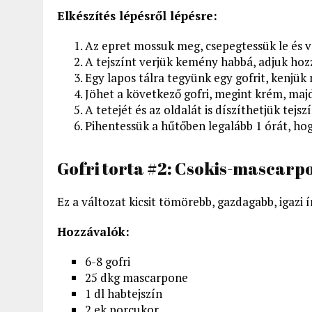
Elkészítés lépésről lépésre:
Az epret mossuk meg, csepegtessük le és v
A tejszínt verjük kemény habbá, adjuk hozz
Egy lapos tálra tegyünk egy gofrit, kenjük
Jöhet a következő gofri, megint krém, majd
A tetejét és az oldalát is díszíthetjük tejsz
Pihentessük a hűtőben legalább 1 órát, hog
Gofri torta #2: Csokis-mascarp
Ez a változat kicsit tömörebb, gazdagabb, igazi
Hozzávalók:
6-8 gofri
25 dkg mascarpone
1 dl habtejszín
2 ek porcukor