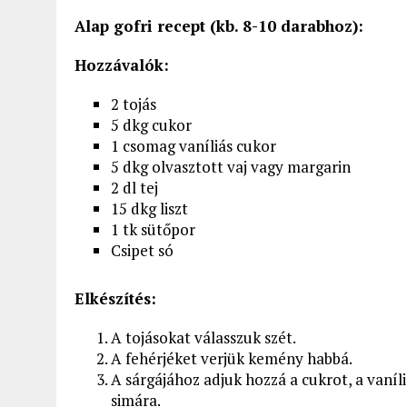
Alap gofri recept (kb. 8-10 darabhoz):
Hozzávalók:
2 tojás
5 dkg cukor
1 csomag vaníliás cukor
5 dkg olvasztott vaj vagy margarin
2 dl tej
15 dkg liszt
1 tk sütőpor
Csipet só
Elkészítés:
A tojásokat válasszuk szét.
A fehérjéket verjük kemény habbá.
A sárgájához adjuk hozzá a cukrot, a vaníliá
simára.