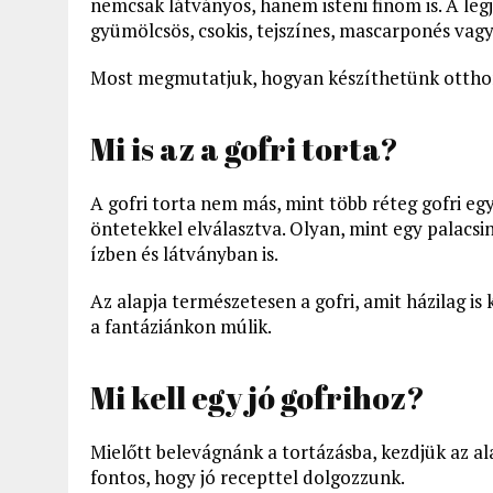
nemcsak látványos, hanem isteni finom is. A leg
gyümölcsös, csokis, tejszínes, mascarponés vagy
Most megmutatjuk, hogyan készíthetünk otthon m
Mi is az a gofri torta?
A gofri torta nem más, mint több réteg gofri e
öntetekkel elválasztva. Olyan, mint egy palacsi
ízben és látványban is.
Az alapja természetesen a gofri, amit házilag is
a fantáziánkon múlik.
Mi kell egy jó gofrihoz?
Mielőtt belevágnánk a tortázásba, kezdjük az al
fontos, hogy jó recepttel dolgozzunk.