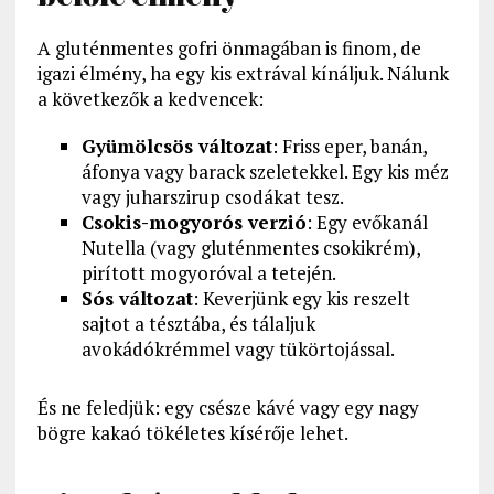
A gluténmentes gofri önmagában is finom, de
igazi élmény, ha egy kis extrával kínáljuk. Nálunk
a következők a kedvencek:
Gyümölcsös változat
: Friss eper, banán,
áfonya vagy barack szeletekkel. Egy kis méz
vagy juharszirup csodákat tesz.
Csokis-mogyorós verzió
: Egy evőkanál
Nutella (vagy gluténmentes csokikrém),
pirított mogyoróval a tetején.
Sós változat
: Keverjünk egy kis reszelt
sajtot a tésztába, és tálaljuk
avokádókrémmel vagy tükörtojással.
És ne feledjük: egy csésze kávé vagy egy nagy
bögre kakaó tökéletes kísérője lehet.