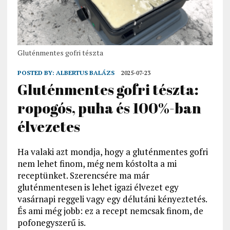
Gluténmentes gofri tészta
POSTED BY:
ALBERTUS BALÁZS
2025-07-23
Gluténmentes gofri tészta:
ropogós, puha és 100%-ban
élvezetes
Ha valaki azt mondja, hogy a gluténmentes gofri
nem lehet finom, még nem kóstolta a mi
receptünket. Szerencsére ma már
gluténmentesen is lehet igazi élvezet egy
vasárnapi reggeli vagy egy délutáni kényeztetés.
És ami még jobb: ez a recept nemcsak finom, de
pofonegyszerű is.