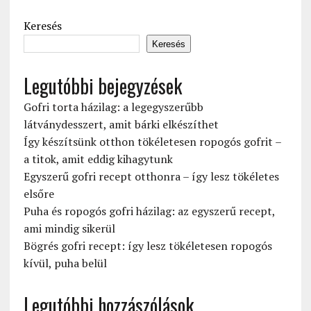
Keresés
Keresés
Legutóbbi bejegyzések
Gofri torta házilag: a legegyszerűbb
látványdesszert, amit bárki elkészíthet
Így készítsünk otthon tökéletesen ropogós gofrit –
a titok, amit eddig kihagytunk
Egyszerű gofri recept otthonra – így lesz tökéletes
elsőre
Puha és ropogós gofri házilag: az egyszerű recept,
ami mindig sikerül
Bögrés gofri recept: így lesz tökéletesen ropogós
kívül, puha belül
Legutóbbi hozzászólások