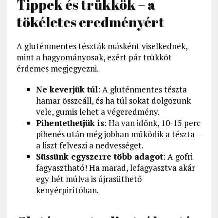
Tippek és trükkök – a
tökéletes eredményért
A gluténmentes tészták másként viselkednek,
mint a hagyományosak, ezért pár trükköt
érdemes megjegyezni.
Ne keverjük túl
: A gluténmentes tészta
hamar összeáll, és ha túl sokat dolgozunk
vele, gumis lehet a végeredmény.
Pihentethetjük is
: Ha van időnk, 10-15 perc
pihenés után még jobban működik a tészta –
a liszt felveszi a nedvességet.
Süssünk egyszerre több adagot
: A gofri
fagyasztható! Ha marad, lefagyasztva akár
egy hét múlva is újrasüthető
kenyérpirítóban.