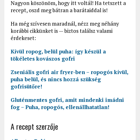
Nagyon köszönöm, hogy itt voltál! Ha tetszett a
recept, oszd meg bátran a barátaiddal is!
Ha még szívesen maradnál, nézz meg néhány
korábbi cikkünket is — biztos találsz valami
érdekeset:
Kívül ropog, belül puha: így készül a
tökéletes kovászos gofri
Zseniális gofri air fryer-ben – ropogós kívül,
puha belül, és nincs hozzá szükség
gofrisütőre!
Gluténmentes gofri, amit mindenki imádni
fog – Puha, ropogós, ellenállhatatlan!
A recept szerzője