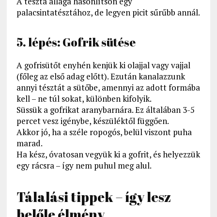
A tészta állaga hasonlítson egy
palacsintatésztához, de legyen picit sűrűbb annál.
5. lépés: Gofrik sütése
A gofrisütőt enyhén kenjük ki olajjal vagy vajjal
(főleg az első adag előtt). Ezután kanalazzunk
annyi tésztát a sütőbe, amennyi az adott formába
kell – ne túl sokat, különben kifolyik.
Süssük a gofrikat aranybarnára. Ez általában 3-5
percet vesz igénybe, készüléktől függően.
Akkor jó, ha a széle ropogós, belül viszont puha
marad.
Ha kész, óvatosan vegyük ki a gofrit, és helyezzük
egy rácsra – így nem puhul meg alul.
Tálalási tippek – így lesz
belőle élmény