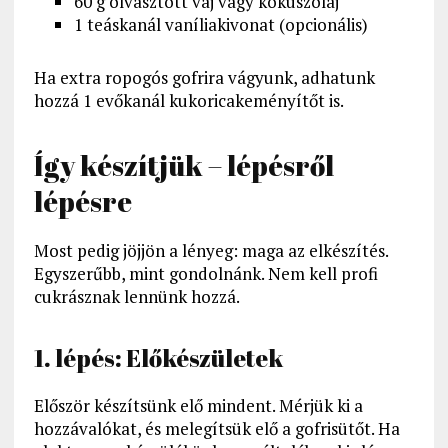
60 g olvasztott vaj vagy kókuszolaj
1 teáskanál vaníliakivonat (opcionális)
Ha extra ropogós gofrira vágyunk, adhatunk
hozzá 1 evőkanál kukoricakeményítőt is.
Így készítjük – lépésről
lépésre
Most pedig jöjjön a lényeg: maga az elkészítés.
Egyszerűbb, mint gondolnánk. Nem kell profi
cukrásznak lennünk hozzá.
1. lépés: Előkészületek
Először készítsünk elő mindent. Mérjük ki a
hozzávalókat, és melegítsük elő a gofrisütőt. Ha