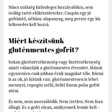
Nincs szükség különleges hozzávalókra, sem
órákig tartó előkészületekre. Csupán egy jó
gofrisütő, néhány alapanyag, meg persze egy kis
lelkesedés kell hozzá.
Miért készítsünk
gluténmentes gofrit?
Sokan gluténérzékenység vagy lisztérzékenység
miatt választják a gluténmentes étrendet. Mások
egyszerűen csak jobban érzik magukat tőle. Bármi
is az ok, jó hírünk van: gluténmentesen is lehet
mennyei, ropogós szélű, belül finom puha gofrit
sütni.
És nem, nem morzsálódik. Nem ízetlen. Nem fura
állagú. Ez a gofri olyan, amilyennek lennie kell –