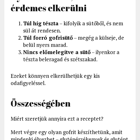
érdemes elkerülni
Túl híg tészta
– kifolyik a sütőből, és nem
sül át rendesen.
Túl forró gofrisütő
– megég a külseje, de
belül nyers marad.
Nincs előmelegítve a sütő
– ilyenkor a
tészta beleragad és szétszakad.
Ezeket könnyen elkerülhetjük egy kis
odafigyeléssel.
Összességében
Miért szeretjük annyira ezt a receptet?
Mert végre egy olyan gofrit készíthetünk, amit
mindenki élvezhet – gluténérzékenyek és glutént