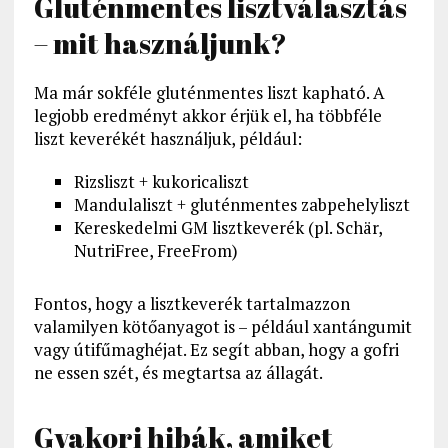
Gluténmentes lisztválasztás
– mit használjunk?
Ma már sokféle gluténmentes liszt kapható. A
legjobb eredményt akkor érjük el, ha többféle
liszt keverékét használjuk, például:
Rizsliszt + kukoricaliszt
Mandulaliszt + gluténmentes zabpehelyliszt
Kereskedelmi GM lisztkeverék (pl. Schär,
NutriFree, FreeFrom)
Fontos, hogy a lisztkeverék tartalmazzon
valamilyen kötőanyagot is – például xantángumit
vagy útifűmaghéjat. Ez segít abban, hogy a gofri
ne essen szét, és megtartsa az állagát.
Gyakori hibák, amiket