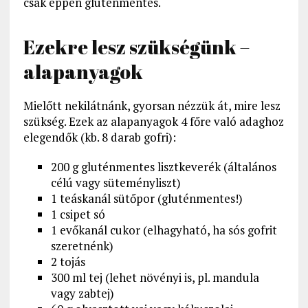
csak éppen gluténmentes.
Ezekre lesz szükségünk –
alapanyagok
Mielőtt nekilátnánk, gyorsan nézzük át, mire lesz
szükség. Ezek az alapanyagok 4 főre való adaghoz
elegendők (kb. 8 darab gofri):
200 g gluténmentes lisztkeverék (általános
célú vagy süteményliszt)
1 teáskanál sütőpor (gluténmentes!)
1 csipet só
1 evőkanál cukor (elhagyható, ha sós gofrit
szeretnénk)
2 tojás
300 ml tej (lehet növényi is, pl. mandula
vagy zabtej)