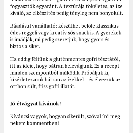
fogyasztók egyaránt. A textúrája tökéletes, az íze
kiváló, az elkészítés pedig tényleg nem bonyolult.
Ráadásul variálható: készülhet belőle klasszikus
édes reggeli vagy kreatív sós snack is. A gyerekek
is imádják, mi pedig szeretjük, hogy gyors és
biztos a siker.
Ha eddig féltünk a gluténmentes gofri tésztától,
itt az ideje, hogy bátran belevágjunk. Ez a recept
minden szempontból működik. Próbáljuk ki,
kísérletezzünk bátran az ízekkel – és élvezzük az
otthon sült, friss gofri illatát.
Jó étvágyat kívánok!
Kíváncsi vagyok, hogyan sikerült, szóval írd meg
nekem kommentben!