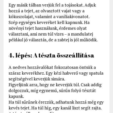
Egy másik tálban verjük fel a tojásokat. Adjuk
hozzá a tejet, az olvasztott vajat vagy a
kókuszolajat, valamint a vaníliakivonatot.
Szép egységes keveréket kell kapnunk. Ha
növényi tejet használunk, érdemes olyat
választani, ami nem túl vizes – a mandulatej
például jó választás, de a zabtej is jól működik.
4. lépés: A tészta összeállítása
A nedves hozzávalókat fokozatosan öntsük a
száraz keverékhez. Egy kézi habverő vagy spatula
segítségével keverjük simára.
Figyeljünk arra, hogy ne keverjük túl. Csak addig
dolgozzuk, míg egynemű, sűrűn folyó tésztát
kapunk.
Ha túl sűrűnek érezzük, adhatunk hozzá még egy
kevés tejet. Ha túl híg, egy kanál liszt segít rajta.