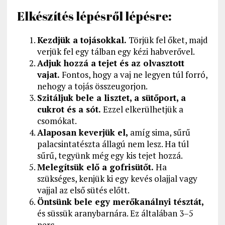
Elkészítés lépésről lépésre:
Kezdjük a tojásokkal.
Törjük fel őket, majd
verjük fel egy tálban egy kézi habverővel.
Adjuk hozzá a tejet és az olvasztott
vajat.
Fontos, hogy a vaj ne legyen túl forró,
nehogy a tojás összeugorjon.
Szitáljuk bele a lisztet, a sütőport, a
cukrot és a sót.
Ezzel elkerülhetjük a
csomókat.
Alaposan keverjük el,
amíg sima, sűrű
palacsintatészta állagú nem lesz. Ha túl
sűrű, tegyünk még egy kis tejet hozzá.
Melegítsük elő a gofrisütőt.
Ha
szükséges, kenjük ki egy kevés olajjal vagy
vajjal az első sütés előtt.
Öntsünk bele egy merőkanálnyi tésztát,
és süssük aranybarnára. Ez általában 3–5
perc.