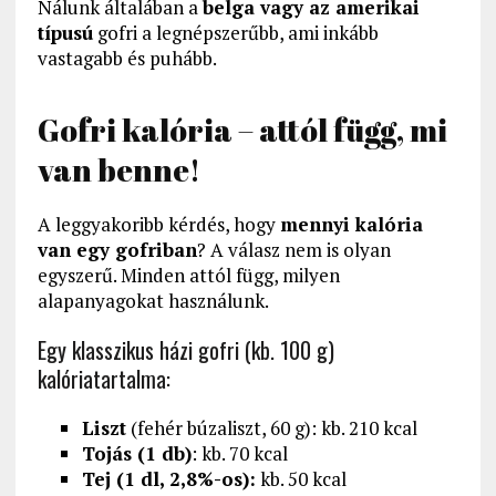
Nálunk általában a
belga vagy az amerikai
típusú
gofri a legnépszerűbb, ami inkább
vastagabb és puhább.
Gofri kalória – attól függ, mi
van benne!
A leggyakoribb kérdés, hogy
mennyi kalória
van egy gofriban
? A válasz nem is olyan
egyszerű. Minden attól függ, milyen
alapanyagokat használunk.
Egy klasszikus házi gofri (kb. 100 g)
kalóriatartalma:
Liszt
(fehér búzaliszt, 60 g): kb. 210 kcal
Tojás (1 db)
: kb. 70 kcal
Tej (1 dl, 2,8%-os):
kb. 50 kcal