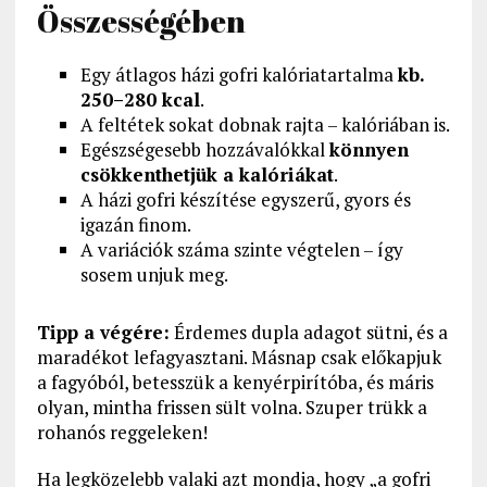
Összességében
Egy átlagos házi gofri kalóriatartalma
kb.
250–280 kcal
.
A feltétek sokat dobnak rajta – kalóriában is.
Egészségesebb hozzávalókkal
könnyen
csökkenthetjük a kalóriákat
.
A házi gofri készítése egyszerű, gyors és
igazán finom.
A variációk száma szinte végtelen – így
sosem unjuk meg.
Tipp a végére:
Érdemes dupla adagot sütni, és a
maradékot lefagyasztani. Másnap csak előkapjuk
a fagyóból, betesszük a kenyérpirítóba, és máris
olyan, mintha frissen sült volna. Szuper trükk a
rohanós reggeleken!
Ha legközelebb valaki azt mondja, hogy „a gofri