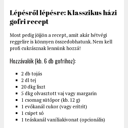
Lépésről lépésre: Klasszikus házi
gofri recept
Most pedig jöjjön a recept, amit akár hétvégi
reggelire is könnyen összedobhatunk. Nem kell
profi cukrásznak lennünk hozzá!
Hozzávalók (kb. 6 db gofrihoz):
2 db tojás
2 dl tej
20 dkg liszt
5 dkg olvasztott vaj vagy margarin
1 csomag sütőpor (kb. 12 g)
1 evőkanál cukor (vagy eritrit)
1 csipet só
1 teáskanál vaníliakivonat (opcionális)