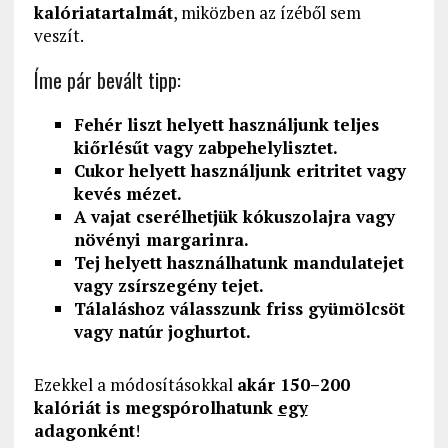
kalóriatartalmát
, miközben az ízéből sem
veszít.
Íme pár bevált tipp:
Fehér liszt helyett használjunk teljes
kiőrlésűt vagy zabpehelylisztet.
Cukor helyett használjunk eritritet vagy
kevés mézet.
A vajat cserélhetjük kókuszolajra vagy
növényi margarinra.
Tej helyett használhatunk mandulatejet
vagy zsírszegény tejet.
Tálaláshoz válasszunk friss gyümölcsöt
vagy natúr joghurtot.
Ezekkel a módosításokkal
akár 150–200
kalóriát is megspórolhatunk
egy
adagonként
!