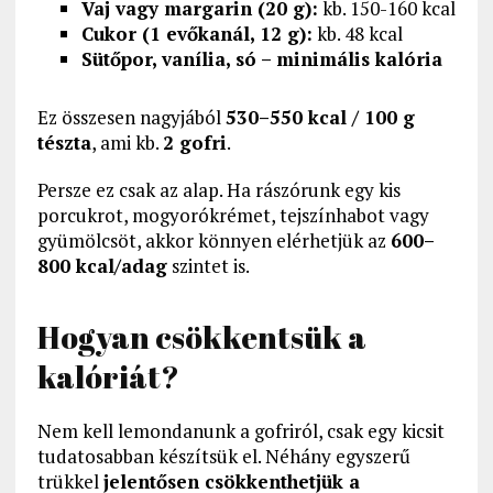
Vaj vagy margarin (20 g):
kb. 150-160 kcal
Cukor (1 evőkanál, 12 g):
kb. 48 kcal
Sütőpor, vanília, só – minimális kalória
Ez összesen nagyjából
530–550 kcal / 100 g
tészta
, ami kb.
2 gofri
.
Persze ez csak az alap. Ha rászórunk egy kis
porcukrot, mogyorókrémet, tejszínhabot vagy
gyümölcsöt, akkor könnyen elérhetjük az
600–
800 kcal/adag
szintet is.
Hogyan csökkentsük a
kalóriát?
Nem kell lemondanunk a gofriról, csak egy kicsit
tudatosabban készítsük el. Néhány egyszerű
trükkel
jelentősen csökkenthetjük a