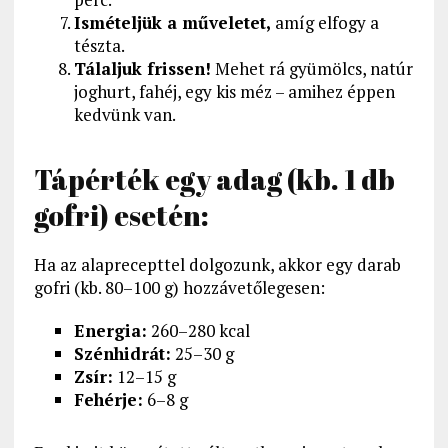
Ismételjük a műveletet,
amíg elfogy a
tészta.
Tálaljuk frissen!
Mehet rá gyümölcs, natúr
joghurt, fahéj, egy kis méz – amihez éppen
kedvünk van.
Tápérték egy adag (kb. 1 db
gofri) esetén:
Ha az alaprecepttel dolgozunk, akkor egy darab
gofri (kb. 80–100 g) hozzávetőlegesen:
Energia:
260–280 kcal
Szénhidrát:
25–30 g
Zsír:
12–15 g
Fehérje:
6–8 g