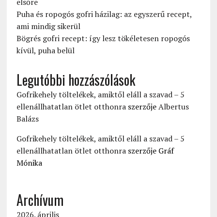
elsőre
Puha és ropogós gofri házilag: az egyszerű recept,
ami mindig sikerül
Bögrés gofri recept: így lesz tökéletesen ropogós
kívül, puha belül
Legutóbbi hozzászólások
Gofrikehely töltelékek, amiktől eláll a szavad – 5
ellenállhatatlan ötlet otthonra
szerzője
Albertus
Balázs
Gofrikehely töltelékek, amiktől eláll a szavad – 5
ellenállhatatlan ötlet otthonra
szerzője
Gráf
Mónika
Archívum
2026. április