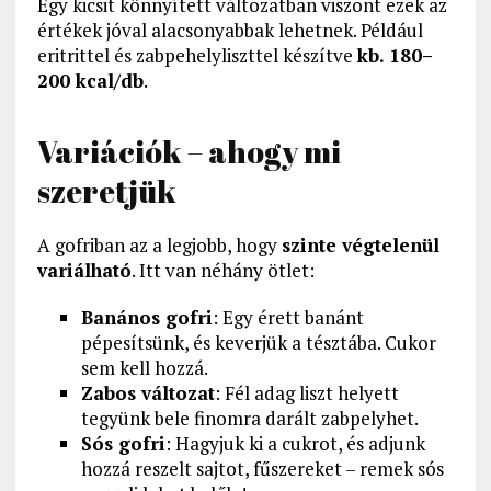
Egy kicsit könnyített változatban viszont ezek az
értékek jóval alacsonyabbak lehetnek. Például
eritrittel és zabpehelyliszttel készítve
kb. 180–
200 kcal/db
.
Variációk – ahogy mi
szeretjük
A gofriban az a legjobb, hogy
szinte végtelenül
variálható
. Itt van néhány ötlet:
Banános gofri
: Egy érett banánt
pépesítsünk, és keverjük a tésztába. Cukor
sem kell hozzá.
Zabos változat
: Fél adag liszt helyett
tegyünk bele finomra darált zabpelyhet.
Sós gofri
: Hagyjuk ki a cukrot, és adjunk
hozzá reszelt sajtot, fűszereket – remek sós