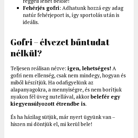
reggeli lehet belőle!
Fehérjés gofri
: Adhatunk hozzá egy adag
natúr fehérjeport is, így sportolás után is
ideális.
Gofri – élvezet bűntudat
nélkül?
Teljesen reálisan nézve:
igen, lehetséges!
A
gofri nem ellenség, csak nem mindegy, hogyan és
miből készítjük. Ha odafigyelünk az
alapanyagokra, a mennyiségre, és nem borítjuk
nyakon fél üveg nutellával, akkor
belefér egy
kiegyensúlyozott étrendbe is
.
És ha házilag sütjük, már nyert ügyünk van –
hiszen mi döntjük el, mi kerül bele!