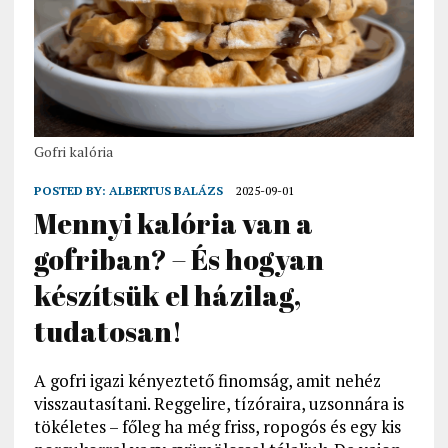
Gofri kalória
POSTED BY:
ALBERTUS BALÁZS
2025-09-01
Mennyi kalória van a
gofriban? – És hogyan
készítsük el házilag,
tudatosan!
A gofri igazi kényeztető finomság, amit nehéz
visszautasítani. Reggelire, tízóraira, uzsonnára is
tökéletes – főleg ha még friss, ropogós és egy kis