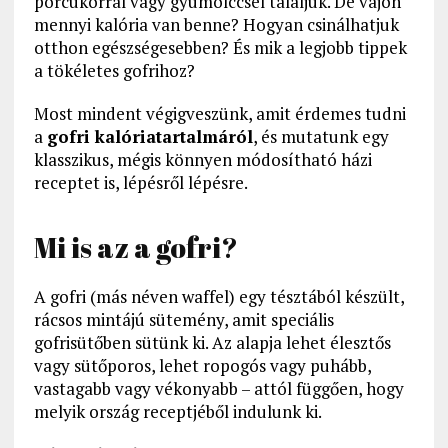
porcukorral vagy gyümölccsel tálaljuk. De vajon
mennyi kalória van benne? Hogyan csinálhatjuk
otthon egészségesebben? És mik a legjobb tippek
a tökéletes gofrihoz?
Most mindent végigveszünk, amit érdemes tudni
a
gofri kalóriatartalmáról
, és mutatunk egy
klasszikus, mégis könnyen módosítható házi
receptet is, lépésről lépésre.
Mi is az a gofri?
A gofri (más néven waffel) egy tésztából készült,
rácsos mintájú sütemény, amit speciális
gofrisütőben sütünk ki. Az alapja lehet élesztős
vagy sütőporos, lehet ropogós vagy puhább,
vastagabb vagy vékonyabb – attól függően, hogy
melyik ország receptjéből indulunk ki.