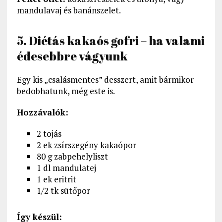
mandulavaj és banánszelet.
5. Diétás kakaós gofri – ha valami
édesebbre vágyunk
Egy kis „csalásmentes” desszert, amit bármikor
bedobhatunk, még este is.
Hozzávalók:
2 tojás
2 ek zsírszegény kakaópor
80 g zabpehelyliszt
1 dl mandulatej
1 ek eritrit
1/2 tk sütőpor
Így készül: