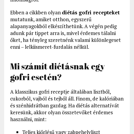
Ebben a cikkben olyan
diétás gofri recepteket
mutatunk, amiket otthon, egyszerű
alapanyagokból elkészíthetünk. A végén pedig
adunk pár tippet arra is, mivel érdemes tálalni
őket, ha tényleg szeretnénk valami különlegeset
enni – lelkiismeret-furdalás nélkül.
Mi számít diétásnak egy
gofri esetén?
A klasszikus gofri receptje általában lisztből,
cukorból, vajból és tejből áll. Finom, de kalóriában
és szénhidrátban gazdag. Ha diétás alternatívát
keresünk, akkor olyan összetevőket érdemes
használni, mint:
Teljes kiőrlésű vagy zabpehelyliszt