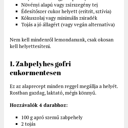
Növényi alapú vagy zsírszegény tej
Édesítőszer cukor helyett (eritrit, sztívia)
Kókuszolaj vagy minimális zsiradék
Tojás a jó állagért (vagy vegán alternatíva)
Nem kell mindenről lemondanunk, csak okosan
kell helyettesíteni.
1. Zabpelyhes gofri
cukormentesen
Ez az alaprecept minden reggel megállja a helyét.
Rostban gazdag, laktató, mégis könnyű.
Hozzávalók 4 darabhoz:
100 g apró szemű zabpehely
2 tojás