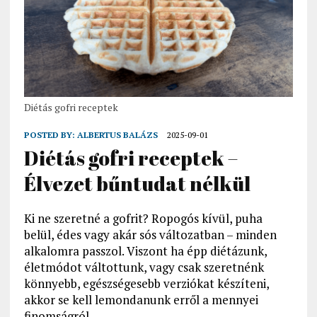
Diétás gofri receptek
POSTED BY:
ALBERTUS BALÁZS
2025-09-01
Diétás gofri receptek –
Élvezet bűntudat nélkül
Ki ne szeretné a gofrit? Ropogós kívül, puha
belül, édes vagy akár sós változatban – minden
alkalomra passzol. Viszont ha épp diétázunk,
életmódot váltottunk, vagy csak szeretnénk
könnyebb, egészségesebb verziókat készíteni,
akkor se kell lemondanunk erről a mennyei
finomságról.