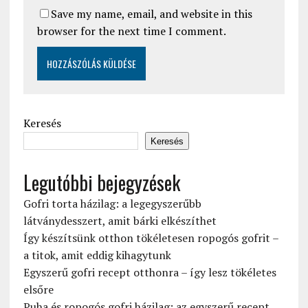
Save my name, email, and website in this
browser for the next time I comment.
Keresés
Keresés
Legutóbbi bejegyzések
Gofri torta házilag: a legegyszerűbb
látványdesszert, amit bárki elkészíthet
Így készítsünk otthon tökéletesen ropogós gofrit –
a titok, amit eddig kihagytunk
Egyszerű gofri recept otthonra – így lesz tökéletes
elsőre
Puha és ropogós gofri házilag: az egyszerű recept,