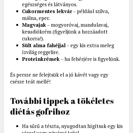
egészséges és látványos.
Cukormentes lekvár
– például szilva,
málna, eper.
Magvajak
– mogyoróvaj, mandulavaj,
kesudiókrém (figyeljünk a hozzáadott
cukorra!).
Sült alma fahéjjal
– egy kis extra meleg
ízvilág reggelire.
Proteinkrémek
– ha fehérjére is figyelünk.
És persze ne felejtsük el a jó kávét vagy egy
csésze teát mellé!
További tippek a tökéletes
diétás gofrihoz
Ha sűrű a tészta, nyugodtan hígítsuk egy kis
vízzel vagy növényi tejjel.