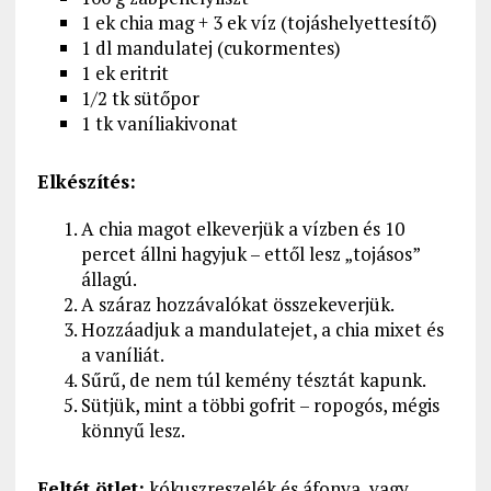
1 ek chia mag + 3 ek víz (tojáshelyettesítő)
1 dl mandulatej (cukormentes)
1 ek eritrit
1/2 tk sütőpor
1 tk vaníliakivonat
Elkészítés:
A chia magot elkeverjük a vízben és 10
percet állni hagyjuk – ettől lesz „tojásos”
állagú.
A száraz hozzávalókat összekeverjük.
Hozzáadjuk a mandulatejet, a chia mixet és
a vaníliát.
Sűrű, de nem túl kemény tésztát kapunk.
Sütjük, mint a többi gofrit – ropogós, mégis
könnyű lesz.
Feltét ötlet:
kókuszreszelék és áfonya, vagy