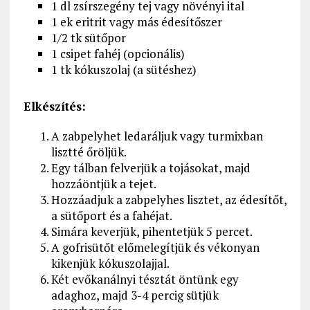
1 dl zsírszegény tej vagy növényi ital
1 ek eritrit vagy más édesítőszer
1/2 tk sütőpor
1 csipet fahéj (opcionális)
1 tk kókuszolaj (a sütéshez)
Elkészítés:
A zabpelyhet ledaráljuk vagy turmixban
lisztté őröljük.
Egy tálban felverjük a tojásokat, majd
hozzáöntjük a tejet.
Hozzáadjuk a zabpelyhes lisztet, az édesítőt,
a sütőport és a fahéjat.
Simára keverjük, pihentetjük 5 percet.
A gofrisütőt előmelegítjük és vékonyan
kikenjük kókuszolajjal.
Két evőkanálnyi tésztát öntünk egy
adaghoz, majd 3-4 percig sütjük