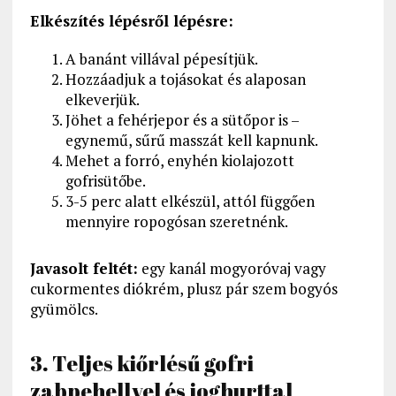
Elkészítés lépésről lépésre:
A banánt villával pépesítjük.
Hozzáadjuk a tojásokat és alaposan
elkeverjük.
Jöhet a fehérjepor és a sütőpor is –
egynemű, sűrű masszát kell kapnunk.
Mehet a forró, enyhén kiolajozott
gofrisütőbe.
3-5 perc alatt elkészül, attól függően
mennyire ropogósan szeretnénk.
Javasolt feltét:
egy kanál mogyoróvaj vagy
cukormentes diókrém, plusz pár szem bogyós
gyümölcs.
3. Teljes kiőrlésű gofri
zabpehellyel és joghurttal