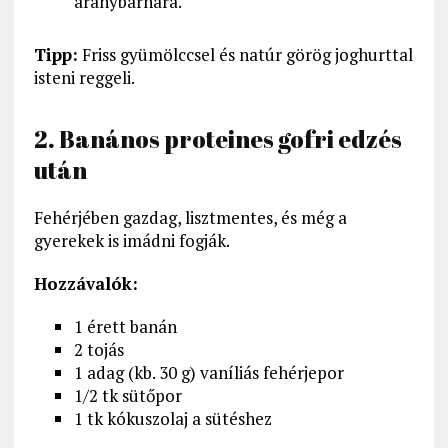
aranybarnára.
Tipp:
Friss gyümölccsel és natúr görög joghurttal
isteni reggeli.
2. Banános proteines gofri edzés
után
Fehérjében gazdag, lisztmentes, és még a
gyerekek is imádni fogják.
Hozzávalók:
1 érett banán
2 tojás
1 adag (kb. 30 g) vaníliás fehérjepor
1/2 tk sütőpor
1 tk kókuszolaj a sütéshez