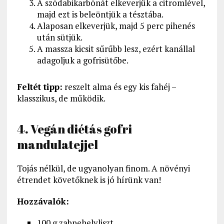
A szódabikarbónát elkeverjük a citromlével,
majd ezt is beleöntjük a tésztába.
Alaposan elkeverjük, majd 5 perc pihenés
után sütjük.
A massza kicsit sűrűbb lesz, ezért kanállal
adagoljuk a gofrisütőbe.
Feltét tipp:
reszelt alma és egy kis fahéj –
klasszikus, de működik.
4. Vegán diétás gofri
mandulatejjel
Tojás nélkül, de ugyanolyan finom. A növényi
étrendet követőknek is jó hírünk van!
Hozzávalók:
100 g zabpehelyliszt