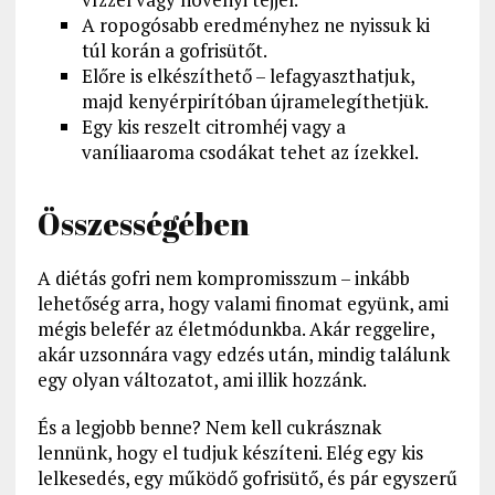
A ropogósabb eredményhez ne nyissuk ki
túl korán a gofrisütőt.
Előre is elkészíthető – lefagyaszthatjuk,
majd kenyérpirítóban újramelegíthetjük.
Egy kis reszelt citromhéj vagy a
vaníliaaroma csodákat tehet az ízekkel.
Összességében
A diétás gofri nem kompromisszum – inkább
lehetőség arra, hogy valami finomat együnk, ami
mégis belefér az életmódunkba. Akár reggelire,
akár uzsonnára vagy edzés után, mindig találunk
egy olyan változatot, ami illik hozzánk.
És a legjobb benne? Nem kell cukrásznak
lennünk, hogy el tudjuk készíteni. Elég egy kis
lelkesedés, egy működő gofrisütő, és pár egyszerű