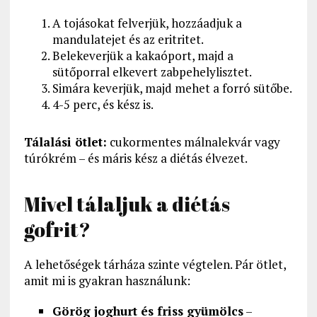
A tojásokat felverjük, hozzáadjuk a
mandulatejet és az eritritet.
Belekeverjük a kakaóport, majd a
sütőporral elkevert zabpehelylisztet.
Simára keverjük, majd mehet a forró sütőbe.
4-5 perc, és kész is.
Tálalási ötlet:
cukormentes málnalekvár vagy
túrókrém – és máris kész a diétás élvezet.
Mivel tálaljuk a diétás
gofrit?
A lehetőségek tárháza szinte végtelen. Pár ötlet,
amit mi is gyakran használunk:
Görög joghurt és friss gyümölcs
–