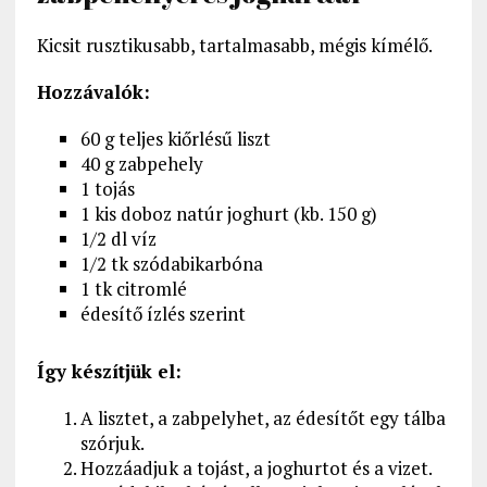
Kicsit rusztikusabb, tartalmasabb, mégis kímélő.
Hozzávalók:
60 g teljes kiőrlésű liszt
40 g zabpehely
1 tojás
1 kis doboz natúr joghurt (kb. 150 g)
1/2 dl víz
1/2 tk szódabikarbóna
1 tk citromlé
édesítő ízlés szerint
Így készítjük el:
A lisztet, a zabpelyhet, az édesítőt egy tálba
szórjuk.
Hozzáadjuk a tojást, a joghurtot és a vizet.