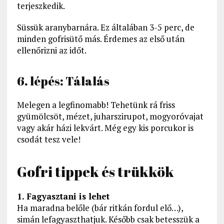
terjeszkedik.
Süssük aranybarnára. Ez általában 3-5 perc, de
minden gofrisütő más. Érdemes az első után
ellenőrizni az időt.
6. lépés: Tálalás
Melegen a legfinomabb! Tehetünk rá friss
gyümölcsöt, mézet, juharszirupot, mogyoróvajat
vagy akár házi lekvárt. Még egy kis porcukor is
csodát tesz vele!
Gofri tippek és trükkök
1. Fagyasztani is lehet
Ha maradna belőle (bár ritkán fordul elő…),
simán lefagyaszthatjuk. Később csak betesszük a