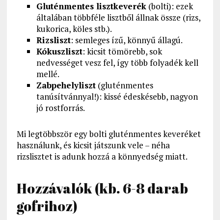
Gluténmentes lisztkeverék
(bolti): ezek
általában többféle lisztből állnak össze (rizs,
kukorica, köles stb.).
Rizsliszt
: semleges ízű, könnyű állagú.
Kókuszliszt
: kicsit tömörebb, sok
nedvességet vesz fel, így több folyadék kell
mellé.
Zabpehelyliszt
(gluténmentes
tanúsítvánnyal!): kissé édeskésebb, nagyon
jó rostforrás.
Mi legtöbbször egy bolti gluténmentes keveréket
használunk, és kicsit játszunk vele – néha
rizslisztet is adunk hozzá a könnyedség miatt.
Hozzávalók (kb. 6-8 darab
gofrihoz)