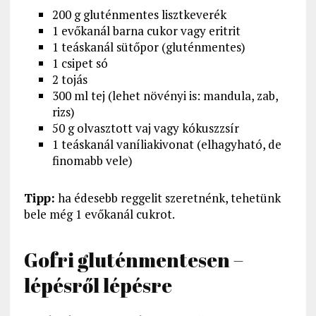
200 g gluténmentes lisztkeverék
1 evőkanál barna cukor vagy eritrit
1 teáskanál sütőpor (gluténmentes)
1 csipet só
2 tojás
300 ml tej (lehet növényi is: mandula, zab,
rizs)
50 g olvasztott vaj vagy kókuszzsír
1 teáskanál vaníliakivonat (elhagyható, de
finomabb vele)
Tipp:
ha édesebb reggelit szeretnénk, tehetünk
bele még 1 evőkanál cukrot.
Gofri gluténmentesen –
lépésről lépésre