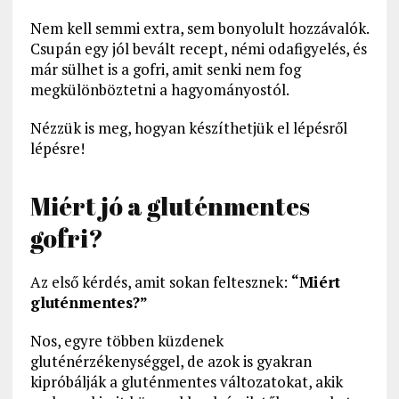
Nem kell semmi extra, sem bonyolult hozzávalók.
Csupán egy jól bevált recept, némi odafigyelés, és
már sülhet is a gofri, amit senki nem fog
megkülönböztetni a hagyományostól.
Nézzük is meg, hogyan készíthetjük el lépésről
lépésre!
Miért jó a gluténmentes
gofri?
Az első kérdés, amit sokan feltesznek:
“Miért
gluténmentes?”
Nos, egyre többen küzdenek
gluténérzékenységgel, de azok is gyakran
kipróbálják a gluténmentes változatokat, akik