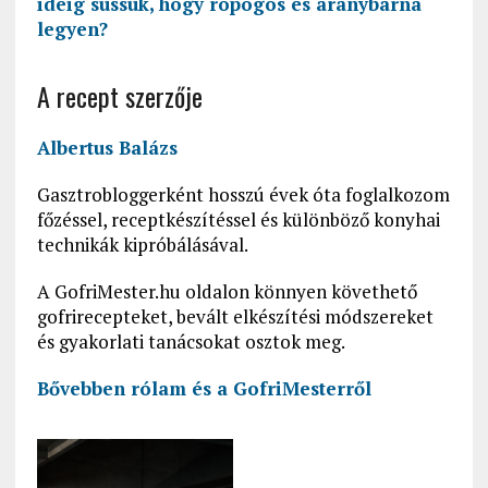
ideig süssük, hogy ropogós és aranybarna
legyen?
A recept szerzője
Albertus Balázs
Gasztrobloggerként hosszú évek óta foglalkozom
főzéssel, receptkészítéssel és különböző konyhai
technikák kipróbálásával.
A GofriMester.hu oldalon könnyen követhető
gofrirecepteket, bevált elkészítési módszereket
és gyakorlati tanácsokat osztok meg.
Bővebben rólam és a GofriMesterről