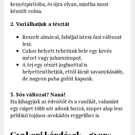
kenyérpirítóba, és újra olyan, mintha most
készült volna.
2. Variálhatjuk a tésztát
Reszelt almával, fahéjjal isteni őszi változat
lesz.
Cukor helyett tehetünk bele egy kevés
mézet vagy juharszirupot.
A tej egy részét joghurttal is
helyettesíthetjük, ettől kicsit savanykásabb,
de nagyon puha gofrit kapunk.
3. Sós változat? Naná!
Ha kihagyjuk az édesítőt és a vaníliát, valamint
egy csipet több sót adunk hozzá, szuper alap lesz
például tojásos-avokádós reggelihez is.
Gyakori kérdések – gyors