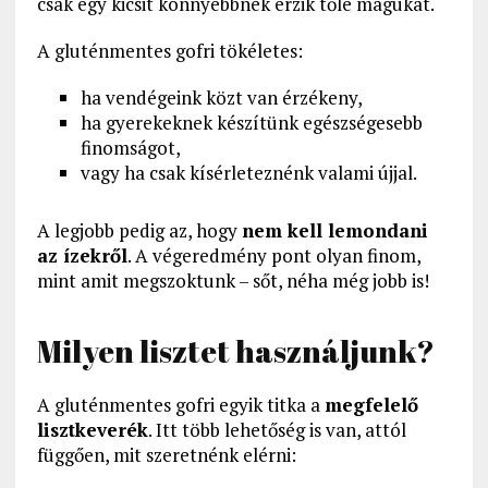
csak egy kicsit könnyebbnek érzik tőle magukat.
A gluténmentes gofri tökéletes:
ha vendégeink közt van érzékeny,
ha gyerekeknek készítünk egészségesebb
finomságot,
vagy ha csak kísérleteznénk valami újjal.
A legjobb pedig az, hogy
nem kell lemondani
az ízekről
. A végeredmény pont olyan finom,
mint amit megszoktunk – sőt, néha még jobb is!
Milyen lisztet használjunk?
A gluténmentes gofri egyik titka a
megfelelő
lisztkeverék
. Itt több lehetőség is van, attól
függően, mit szeretnénk elérni: