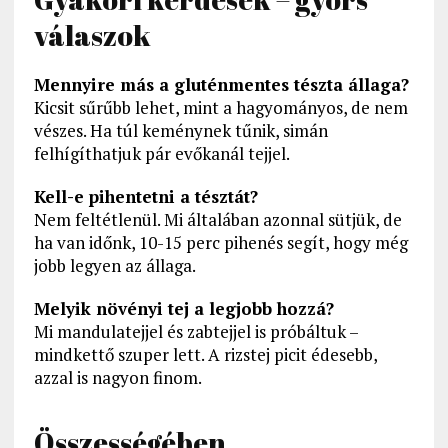
válaszok
Mennyire más a gluténmentes tészta állaga?
Kicsit sűrűbb lehet, mint a hagyományos, de nem
vészes. Ha túl keménynek tűnik, simán
felhígíthatjuk pár evőkanál tejjel.
Kell-e pihentetni a tésztát?
Nem feltétlenül. Mi általában azonnal sütjük, de
ha van időnk, 10-15 perc pihenés segít, hogy még
jobb legyen az állaga.
Melyik növényi tej a legjobb hozzá?
Mi mandulatejjel és zabtejjel is próbáltuk –
mindkettő szuper lett. A rizstej picit édesebb,
azzal is nagyon finom.
Összességében