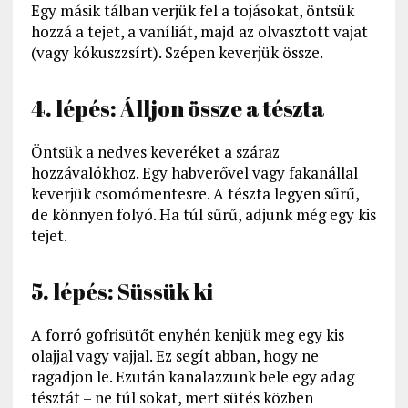
Egy másik tálban verjük fel a tojásokat, öntsük
hozzá a tejet, a vaníliát, majd az olvasztott vajat
(vagy kókuszzsírt). Szépen keverjük össze.
4. lépés: Álljon össze a tészta
Öntsük a nedves keveréket a száraz
hozzávalókhoz. Egy habverővel vagy fakanállal
keverjük csomómentesre. A tészta legyen sűrű,
de könnyen folyó. Ha túl sűrű, adjunk még egy kis
tejet.
5. lépés: Süssük ki
A forró gofrisütőt enyhén kenjük meg egy kis
olajjal vagy vajjal. Ez segít abban, hogy ne
ragadjon le. Ezután kanalazzunk bele egy adag
tésztát – ne túl sokat, mert sütés közben