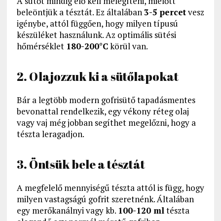
A sütőt mindig elő kell melegíteni, mielőtt
beleöntjük a tésztát. Ez általában
3-5 percet
vesz
igénybe, attól függően, hogy milyen típusú
készüléket használunk. Az optimális sütési
hőmérséklet
180-200°C
körül van.
2. Olajozzuk ki a sütőlapokat
Bár a legtöbb modern gofrisütő tapadásmentes
bevonattal rendelkezik, egy vékony réteg olaj
vagy vaj még jobban segíthet megelőzni, hogy a
tészta leragadjon.
3. Öntsük bele a tésztát
A megfelelő mennyiségű tészta attól is függ, hogy
milyen vastagságú gofrit szeretnénk. Általában
egy merőkanálnyi vagy kb.
100-120 ml
tészta