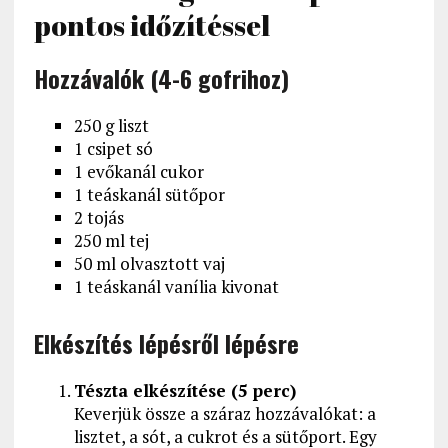
pontos időzítéssel
Hozzávalók (4-6 gofrihoz)
250 g liszt
1 csipet só
1 evőkanál cukor
1 teáskanál sütőpor
2 tojás
250 ml tej
50 ml olvasztott vaj
1 teáskanál vanília kivonat
Elkészítés lépésről lépésre
Tészta elkészítése (5 perc)
Keverjük össze a száraz hozzávalókat: a
lisztet, a sót, a cukrot és a sütőport. Egy