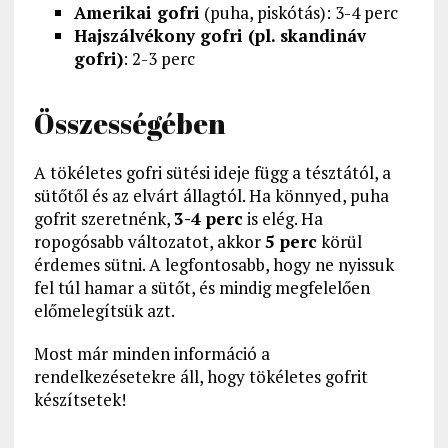
Amerikai gofri
(puha, piskótás): 3-4 perc
Hajszálvékony gofri (pl. skandináv
gofri)
: 2-3 perc
Összességében
A tökéletes gofri sütési ideje függ a tésztától, a
sütőtől és az elvárt állagtól. Ha könnyed, puha
gofrit szeretnénk,
3-4 perc
is elég. Ha
ropogósabb változatot, akkor
5 perc
körül
érdemes sütni. A legfontosabb, hogy ne nyissuk
fel túl hamar a sütőt, és mindig megfelelően
előmelegítsük azt.
Most már minden információ a
rendelkezésetekre áll, hogy tökéletes gofrit
készítsetek!