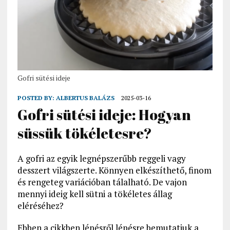
Gofri sütési ideje
POSTED BY:
ALBERTUS BALÁZS
2025-03-16
Gofri sütési ideje: Hogyan
süssük tökéletesre?
A gofri az egyik legnépszerűbb reggeli vagy
desszert világszerte. Könnyen elkészíthető, finom
és rengeteg variációban tálalható. De vajon
mennyi ideig kell sütni a tökéletes állag
eléréséhez?
Ebben a cikkben lépésről lépésre bemutatjuk a