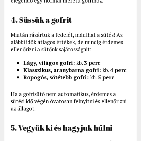
elegendő egy normál méretű gofrihoz.
4. Süssük a gofrit
Miután rázártuk a fedelét, indulhat a sütés! Az
alábbi idők átlagos értékek, de mindig érdemes
ellenőrizni a sütőnk sajátosságait:
Lágy, világos gofri:
kb.
3 perc
Klasszikus, aranybarna gofri:
kb.
4 perc
Ropogós, sötétebb gofri:
kb.
5 perc
Ha a gofrisütő nem automatikus, érdemes a
sütési idő végén óvatosan felnyitni és ellenőrizni
az állagot.
5. Vegyük ki és hagyjuk hűlni