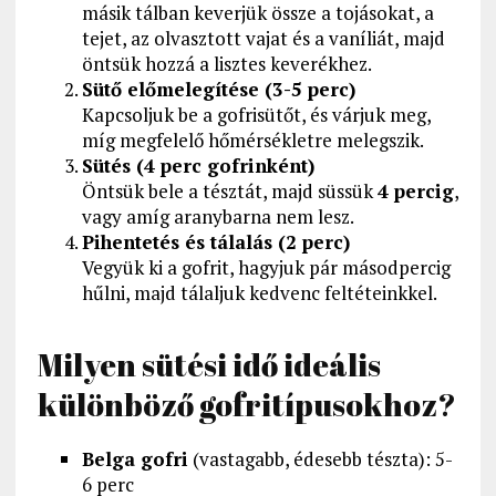
másik tálban keverjük össze a tojásokat, a
tejet, az olvasztott vajat és a vaníliát, majd
öntsük hozzá a lisztes keverékhez.
Sütő előmelegítése (3-5 perc)
Kapcsoljuk be a gofrisütőt, és várjuk meg,
míg megfelelő hőmérsékletre melegszik.
Sütés (4 perc gofrinként)
Öntsük bele a tésztát, majd süssük
4 percig
,
vagy amíg aranybarna nem lesz.
Pihentetés és tálalás (2 perc)
Vegyük ki a gofrit, hagyjuk pár másodpercig
hűlni, majd tálaljuk kedvenc feltéteinkkel.
Milyen sütési idő ideális
különböző gofritípusokhoz?
Belga gofri
(vastagabb, édesebb tészta): 5-
6 perc