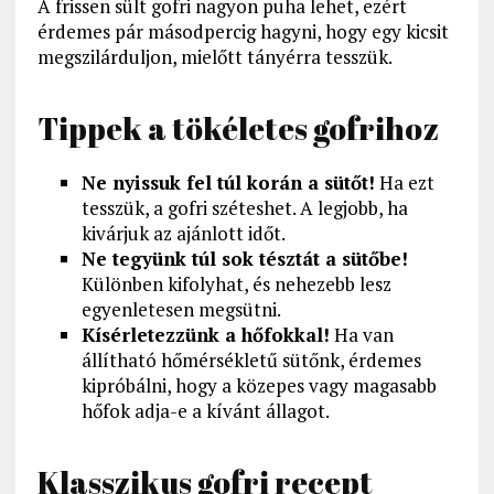
A frissen sült gofri nagyon puha lehet, ezért
érdemes pár másodpercig hagyni, hogy egy kicsit
megszilárduljon, mielőtt tányérra tesszük.
Tippek a tökéletes gofrihoz
Ne nyissuk fel túl korán a sütőt!
Ha ezt
tesszük, a gofri széteshet. A legjobb, ha
kivárjuk az ajánlott időt.
Ne tegyünk túl sok tésztát a sütőbe!
Különben kifolyhat, és nehezebb lesz
egyenletesen megsütni.
Kísérletezzünk a hőfokkal!
Ha van
állítható hőmérsékletű sütőnk, érdemes
kipróbálni, hogy a közepes vagy magasabb
hőfok adja-e a kívánt állagot.
Klasszikus gofri recept