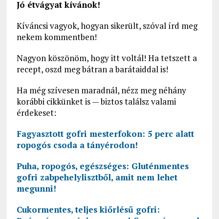
Jó étvágyat kívánok!
Kíváncsi vagyok, hogyan sikerült, szóval írd meg
nekem kommentben!
Nagyon köszönöm, hogy itt voltál! Ha tetszett a
recept, oszd meg bátran a barátaiddal is!
Ha még szívesen maradnál, nézz meg néhány
korábbi cikkünket is — biztos találsz valami
érdekeset:
Fagyasztott gofri mesterfokon: 5 perc alatt
ropogós csoda a tányérodon!
Puha, ropogós, egészséges: Gluténmentes
gofri zabpehelylisztből, amit nem lehet
megunni!
Cukormentes, teljes kiőrlésű gofri: