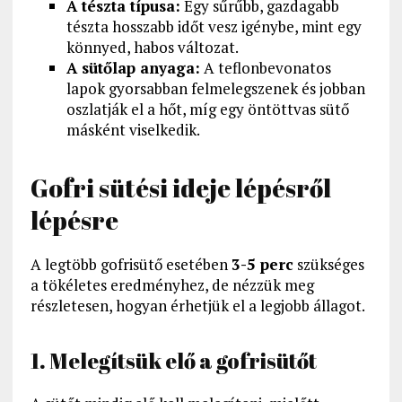
A tészta típusa:
Egy sűrűbb, gazdagabb
tészta hosszabb időt vesz igénybe, mint egy
könnyed, habos változat.
A sütőlap anyaga:
A teflonbevonatos
lapok gyorsabban felmelegszenek és jobban
oszlatják el a hőt, míg egy öntöttvas sütő
másként viselkedik.
Gofri sütési ideje lépésről
lépésre
A legtöbb gofrisütő esetében
3-5 perc
szükséges
a tökéletes eredményhez, de nézzük meg
részletesen, hogyan érhetjük el a legjobb állagot.
1. Melegítsük elő a gofrisütőt