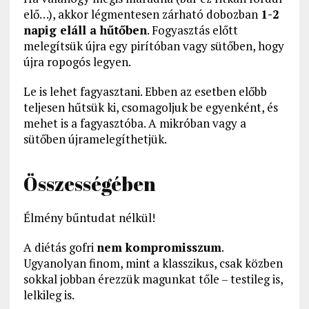
elő…), akkor légmentesen zárható dobozban
1-2
napig eláll a hűtőben
. Fogyasztás előtt
melegítsük újra egy pirítóban vagy sütőben, hogy
újra ropogós legyen.
Le is lehet fagyasztani. Ebben az esetben előbb
teljesen hűtsük ki, csomagoljuk be egyenként, és
mehet is a fagyasztóba. A mikróban vagy a
sütőben újramelegíthetjük.
Összességében
Élmény bűntudat nélkül!
A diétás gofri
nem kompromisszum
.
Ugyanolyan finom, mint a klasszikus, csak közben
sokkal jobban érezzük magunkat tőle – testileg is,
lelkileg is.