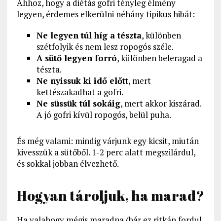
Ahhoz, hogy a diétás gofri tényleg élmény
legyen, érdemes elkerülni néhány tipikus hibát:
Ne legyen túl híg a tészta
, különben
szétfolyik és nem lesz ropogós széle.
A sütő legyen forró
, különben beleragad a
tészta.
Ne nyissuk ki idő előtt
, mert
kettészakadhat a gofri.
Ne süssük túl sokáig
, mert akkor kiszárad.
A jó gofri kívül ropogós, belül puha.
És még valami: mindig várjunk egy kicsit, miután
kivesszük a sütőből. 1-2 perc alatt megszilárdul,
és sokkal jobban élvezhető.
Hogyan tároljuk, ha marad?
Ha valahogy mégis maradna (bár ez ritkán fordul