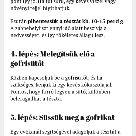
pont így jó. Ha túl sűrű, egy kevés vízzel vagy
növényi tejjel hígíthatjuk.
Ezután
pihentessük a tésztát kb. 10-15 percig
.
A zabpehelyliszt ennyi idő alatt beszívja a
nedvességet, és így tökéletes állagú lesz.
4. lépés: Melegítsük elő a
gofrisütőt
Közben kapcsoljuk be a gofrisütőt, és ha
szükséges, kenjük ki egy kevés kókuszolajjal.
Fontos, hogy forró legyen a sütő, különben
beleragadhat a tészta.
5. lépés: Süssük meg a gofrikat
Egy evőkanál segítségével adagoljuk a tésztát a