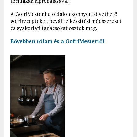
technikák kipróbálásával.
A GofriMester.hu oldalon könnyen követhető
gofrirecepteket, bevált elkészítési módszereket
és gyakorlati tanácsokat osztok meg.
Bővebben rólam és a GofriMesterről