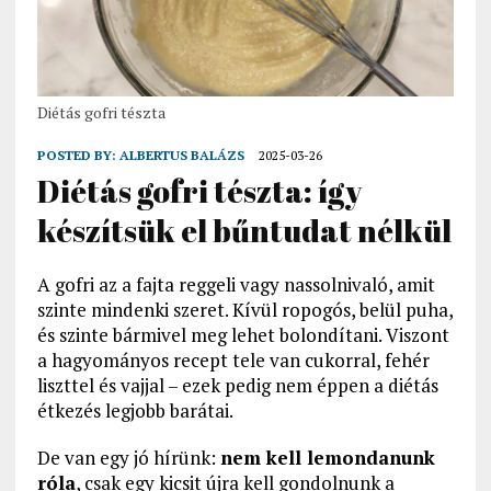
Diétás gofri tészta
POSTED BY:
ALBERTUS BALÁZS
2025-03-26
Diétás gofri tészta: így
készítsük el bűntudat nélkül
A gofri az a fajta reggeli vagy nassolnivaló, amit
szinte mindenki szeret. Kívül ropogós, belül puha,
és szinte bármivel meg lehet bolondítani. Viszont
a hagyományos recept tele van cukorral, fehér
liszttel és vajjal – ezek pedig nem éppen a diétás
étkezés legjobb barátai.
De van egy jó hírünk:
nem kell lemondanunk
róla
, csak egy kicsit újra kell gondolnunk a