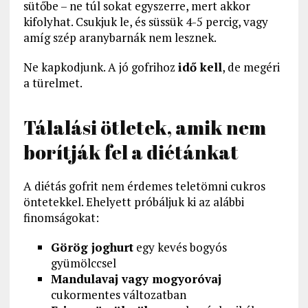
sütőbe – ne túl sokat egyszerre, mert akkor
kifolyhat. Csukjuk le, és süssük 4-5 percig, vagy
amíg szép aranybarnák nem lesznek.
Ne kapkodjunk. A jó gofrihoz
idő kell
, de megéri
a türelmet.
Tálalási ötletek, amik nem
borítják fel a diétánkat
A diétás gofrit nem érdemes teletömni cukros
öntetekkel. Ehelyett próbáljuk ki az alábbi
finomságokat:
Görög joghurt
egy kevés bogyós
gyümölccsel
Mandulavaj vagy mogyoróvaj
cukormentes változatban