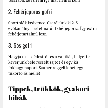
tésztába. Édesíteni így már nem is kell!
2. Fehérjeporos gofri
Sportolók kedvence. Cseréljünk ki 2-3
evőkanálnyi lisztet natúr fehérjeporra. Így extra
fehérjetartalmú lesz.
3. Sós gofri
Hagyjuk ki az édesítőt és a vaníliát, helyette
keverjünk bele reszelt sajtot és egy kis
fokhagymaport. Szuper reggeli lehet egy
tükörtojás mellé!
Tippek, trükkök, gyakori
hibák