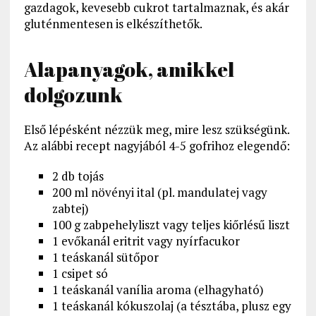
gazdagok, kevesebb cukrot tartalmaznak, és akár
gluténmentesen is elkészíthetők.
Alapanyagok, amikkel
dolgozunk
Első lépésként nézzük meg, mire lesz szükségünk.
Az alábbi recept nagyjából 4-5 gofrihoz elegendő:
2 db tojás
200 ml növényi ital (pl. mandulatej vagy
zabtej)
100 g zabpehelyliszt vagy teljes kiőrlésű liszt
1 evőkanál eritrit vagy nyírfacukor
1 teáskanál sütőpor
1 csipet só
1 teáskanál vanília aroma (elhagyható)
1 teáskanál kókuszolaj (a tésztába, plusz egy