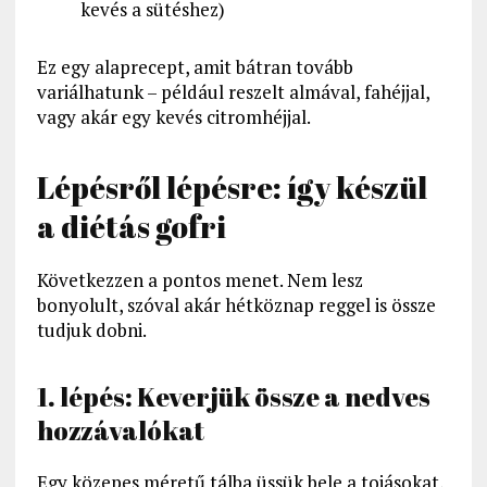
kevés a sütéshez)
Ez egy alaprecept, amit bátran tovább
variálhatunk – például reszelt almával, fahéjjal,
vagy akár egy kevés citromhéjjal.
Lépésről lépésre: így készül
a diétás gofri
Következzen a pontos menet. Nem lesz
bonyolult, szóval akár hétköznap reggel is össze
tudjuk dobni.
1. lépés: Keverjük össze a nedves
hozzávalókat
Egy közepes méretű tálba üssük bele a tojásokat,