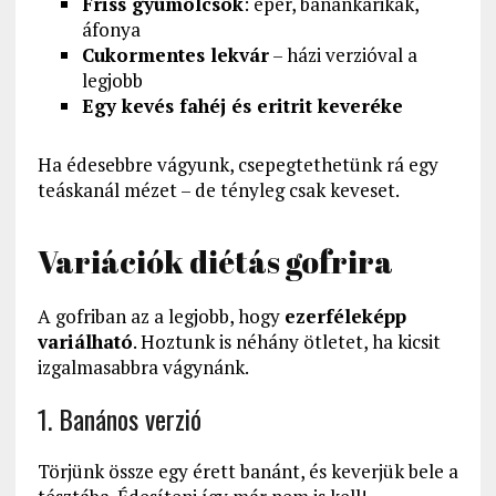
Friss gyümölcsök
: eper, banánkarikák,
áfonya
Cukormentes lekvár
– házi verzióval a
legjobb
Egy kevés fahéj és eritrit keveréke
Ha édesebbre vágyunk, csepegtethetünk rá egy
teáskanál mézet – de tényleg csak keveset.
Variációk diétás gofrira
A gofriban az a legjobb, hogy
ezerféleképp
variálható
. Hoztunk is néhány ötletet, ha kicsit
izgalmasabbra vágynánk.
1. Banános verzió
Törjünk össze egy érett banánt, és keverjük bele a