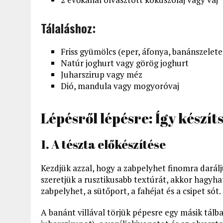
Tálaláshoz:
Friss gyümölcs (eper, áfonya, banánszelete
Natúr joghurt vagy görög joghurt
Juharszirup vagy méz
Dió, mandula vagy mogyoróvaj
Lépésről lépésre: Így készíts
1. A tészta előkészítése
Kezdjük azzal, hogy a zabpelyhet finomra dará
szeretjük a rusztikusabb textúrát, akkor hagyhat
zabpelyhet, a sütőport, a fahéjat és a csipet sót.
A banánt villával törjük pépesre egy másik tálba