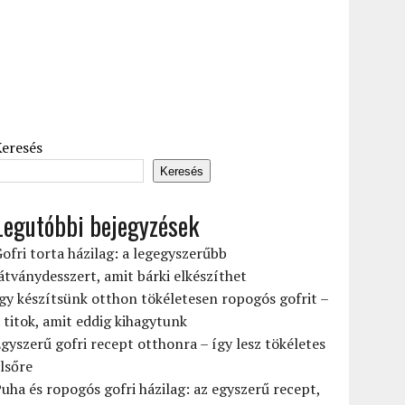
Keresés
Keresés
Legutóbbi bejegyzések
ofri torta házilag: a legegyszerűbb
átványdesszert, amit bárki elkészíthet
gy készítsünk otthon tökéletesen ropogós gofrit –
 titok, amit eddig kihagytunk
gyszerű gofri recept otthonra – így lesz tökéletes
lsőre
uha és ropogós gofri házilag: az egyszerű recept,