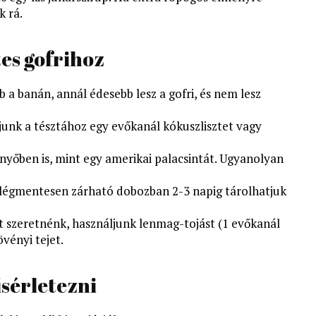
k rá.
es gofrihoz
 a banán, annál édesebb lesz a gofri, és nem lesz
djunk a tésztához egy evőkanál kókuszlisztet vagy
enyőben is, mint egy amerikai palacsintát. Ugyanolyan
 légmentesen zárható dobozban 2-3 napig tárolhatjuk
t szeretnénk, használjunk lenmag-tojást (1 evőkanál
vényi tejet.
ísérletezni