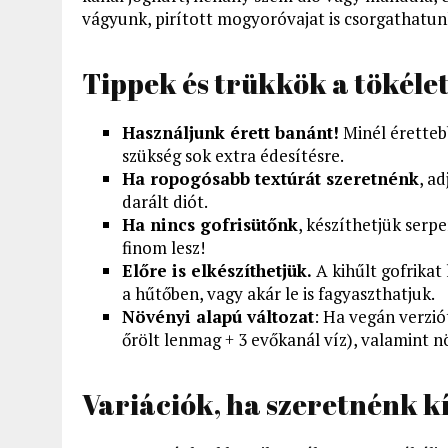
vágyunk, pirított mogyoróvajat is csorgathatun
Tippek és trükkök a tökélet
Használjunk érett banánt!
Minél érettebb
szükség sok extra édesítésre.
Ha ropogósabb textúrát szeretnénk
, a
darált diót.
Ha nincs gofrisütőnk
, készíthetjük serp
finom lesz!
Előre is elkészíthetjük.
A kihűlt gofrikat
a hűtőben, vagy akár le is fagyaszthatjuk.
Növényi alapú változat
: Ha vegán verzió
őrölt lenmag + 3 evőkanál víz), valamint nö
Variációk, ha szeretnénk k