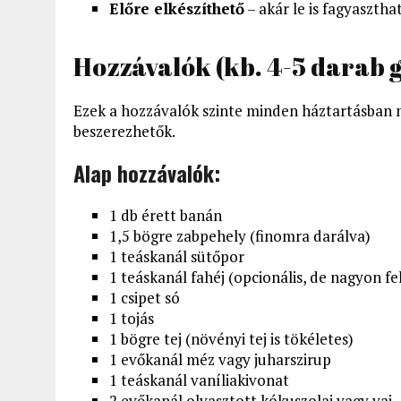
Előre elkészíthető
– akár le is fagyaszthat
Hozzávalók (kb. 4-5 darab 
Ezek a hozzávalók szinte minden háztartásban 
beszerezhetők.
Alap hozzávalók:
1 db érett banán
1,5 bögre zabpehely (finomra darálva)
1 teáskanál sütőpor
1 teáskanál fahéj (opcionális, de nagyon fel
1 csipet só
1 tojás
1 bögre tej (növényi tej is tökéletes)
1 evőkanál méz vagy juharszirup
1 teáskanál vaníliakivonat
2 evőkanál olvasztott kókuszolaj vagy vaj