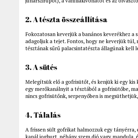
juharszirupot), a vaníliakivonatot és az olvaszt
2. A tészta összeállítása
Fokozatosan keverjük a banános keverékhez a 
adagoljuk a tejet. Fontos, hogy ne keverjük túl,
tésztának sűrű palacsintatészta állagúnak kell l
3. A sütés
Melegítsük elő a gofrisütőt, és kenjük ki egy kis
egy merőkanálnyit a tésztából a gofrisütőbe, ma
nincs gofrisütőnk, serpenyőben is megsüthetjük,
4. Tálalás
A frissen sült gofrikat halmozzuk egy tányérra, é
kanál joghurt, néhány szem dió vagy mandula, é