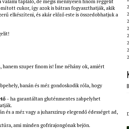
a valami tápláló, de mégis mennyeien finom reggelit
omított cukor, így azok is bátran fogyaszthatják, akik
rű elkészíteni, és akár előző este is összedobhatjuk a
2
elit!
2
2
2
2
, hanem szuper finom is! Íme néhány ok, amiért
abpehely, banán és méz gondoskodik róla, hogy
B
ető
– ha garantáltan gluténmentes zabpelyhet
atják.
án és a méz vagy a juharszirup elegendő édességet ad,
xtúra, ami minden gofrirajongónak bejön.