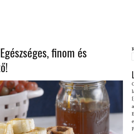
 Egészséges, finom és
ő!
G
l
Í
a
E
e
P