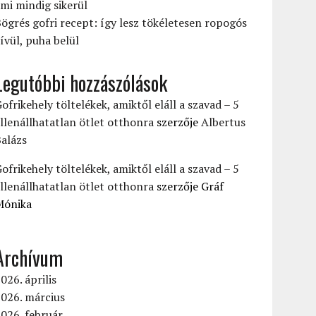
mi mindig sikerül
ögrés gofri recept: így lesz tökéletesen ropogós
ívül, puha belül
Legutóbbi hozzászólások
ofrikehely töltelékek, amiktől eláll a szavad – 5
llenállhatatlan ötlet otthonra
szerzője
Albertus
alázs
ofrikehely töltelékek, amiktől eláll a szavad – 5
llenállhatatlan ötlet otthonra
szerzője
Gráf
Mónika
Archívum
026. április
026. március
026. február