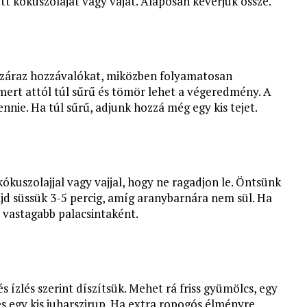
ott kókuszolajat vagy vajat. Alaposan keverjük össze.
száraz hozzávalókat, miközben folyamatosan
 mert attól túl sűrű és tömör lehet a végeredmény. A
ennie. Ha túl sűrű, adjunk hozzá még egy kis tejet.
 kókuszolajjal vagy vajjal, hogy ne ragadjon le. Öntsünk
jd süssük 3-5 percig, amíg aranybarnára nem sül. Ha
 vastagabb palacsintaként.
s ízlés szerint díszítsük. Mehet rá friss gyümölcs, egy
s egy kis juharszirup. Ha extra ropogós élményre