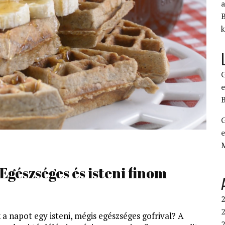
a
B
k
G
e
B
G
e
Egészséges és isteni finom
2
2
 napot egy isteni, mégis egészséges gofrival? A
2