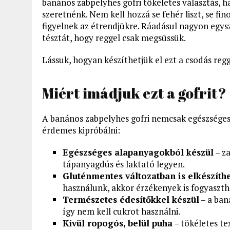
banános zabpelyhes gofri tökéletes választás, h
szeretnénk. Nem kell hozzá se fehér liszt, se fin
figyelnek az étrendjükre. Ráadásul nagyon egysze
tésztát, hogy reggel csak megsüssük.
Lássuk, hogyan készíthetjük el ezt a csodás regg
Miért imádjuk ezt a gofrit?
A banános zabpelyhes gofri nemcsak egészséges
érdemes kipróbálni:
Egészséges alapanyagokból készül
– z
tápanyagdús és laktató legyen.
Gluténmentes változatban is elkészíth
használunk, akkor érzékenyek is fogyaszth
Természetes édesítőkkel készül
– a ban
így nem kell cukrot használni.
Kívül ropogós, belül puha
– tökéletes te