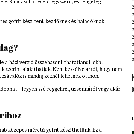
bele. Ráadásul a recept egyszerű, és rengeteg
es gofrit készíteni, kezdőknek és haladóknak
2
2
2
ilag?
2
2
e a házi verzió összehasonlíthatatlanul jobb!
ünk szerint alakíthatjuk. Nem beszélve arról, hogy nem
zzávalók is mindig kéznél lehetnek otthon.
eldobhat – legyen szó reggeliről, uzsonnáról vagy akár
B
frihoz
ab közepes méretű gofrit készíthetünk. Ez a