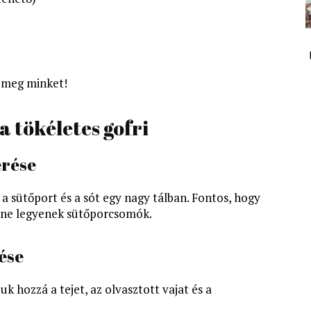
t meg minket!
a tökéletes gofri
erése
, a sütőport és a sót egy nagy tálban. Fontos, hogy
n ne legyenek sütőporcsomók.
ése
uk hozzá a tejet, az olvasztott vajat és a