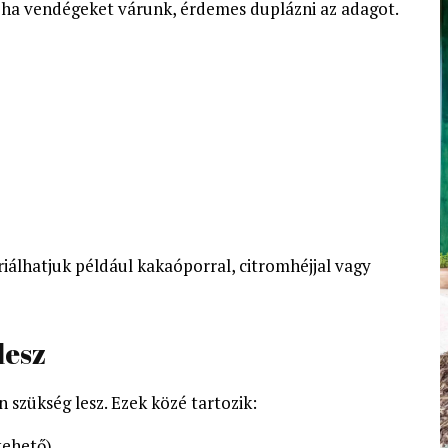
e ha vendégeket várunk, érdemes duplázni az adagot.
riálhatjuk például kakaóporral, citromhéjjal vagy
lesz
 szükség lesz. Ezek közé tartozik:
tehető)