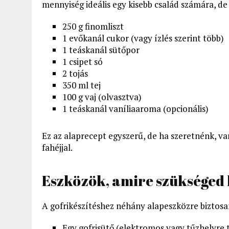
mennyiség ideális egy kisebb család számára, d
250 g finomliszt
1 evőkanál cukor (vagy ízlés szerint több)
1 teáskanál sütőpor
1 csipet só
2 tojás
350 ml tej
100 g vaj (olvasztva)
1 teáskanál vaníliaaroma (opcionális)
Ez az alaprecept egyszerű, de ha szeretnénk, va
fahéjjal.
Eszközök, amire szükséged 
A gofrikészítéshez néhány alapeszközre biztosan
Egy gofrisütő (elektromos vagy tűzhelyre 