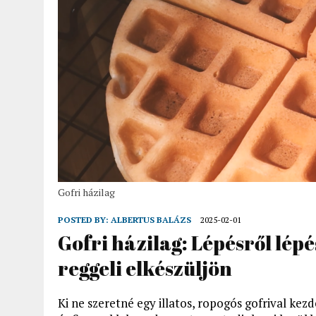
Gofri házilag
POSTED BY:
ALBERTUS BALÁZS
2025-02-01
Gofri házilag: Lépésről lép
reggeli elkészüljön
Ki ne szeretné egy illatos, ropogós gofrival kez