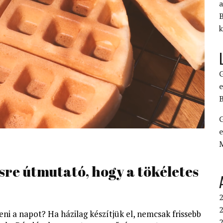
a
B
k
G
e
B
G
e
ésre útmutató, hogy a tökéletes
2
2
deni a napot? Ha házilag készítjük el, nemcsak frissebb
2