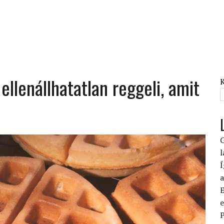
 ellenállhatatlan reggeli, amit
G
l
Í
a
E
e
P