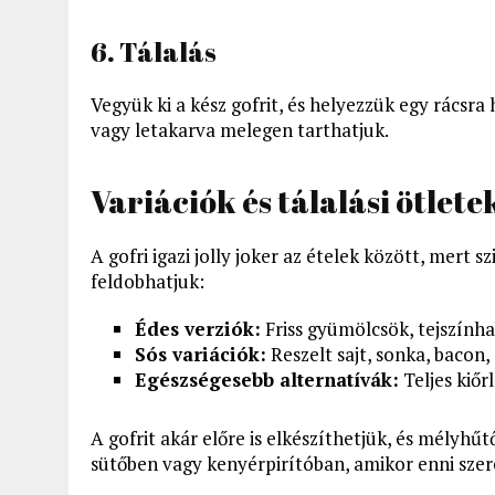
6. Tálalás
Vegyük ki a kész gofrit, és helyezzük egy rácsra
vagy letakarva melegen tarthatjuk.
Variációk és tálalási ötlete
A gofri igazi jolly joker az ételek között, mert 
feldobhatjuk:
Édes verziók:
Friss gyümölcsök, tejszính
Sós variációk:
Reszelt sajt, sonka, bacon
Egészségesebb alternatívák:
Teljes kiőr
A gofrit akár előre is elkészíthetjük, és mélyhűt
sütőben vagy kenyérpirítóban, amikor enni sze