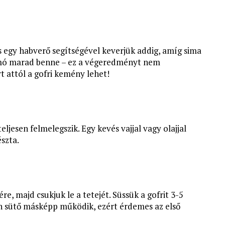
 egy habverő segítségével keverjük addig, amíg sima
somó marad benne – ez a végeredményt nem
rt attól a gofri kemény lehet!
eljesen felmelegszik. Egy kevés vajjal vagy olajjal
észta.
, majd csukjuk le a tetejét. Süssük a gofrit 3-5
n sütő másképp működik, ezért érdemes az első