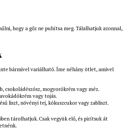
 hűlni, hogy a gőz ne puhítsa meg. Tálalhatjuk azonnal,
k
szinte bármivel variálható. Íme néhány ötlet, amivel
ab, csokoládészósz, mogyorókrém vagy méz.
, avokádókrém vagy tojás.
lésű liszt, növényi tej, kókuszcukor vagy zabliszt.
őben tárolhatjuk. Csak vegyük elő, és pirítsuk át
retnénk.