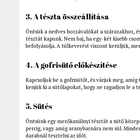
3. A tészta összeállítása
Öntsük a nedves hozzávalókat a szárazakhoz, és
tésztát kapunk. Nem baj, ha egy-két kisebb c
befolyásolja. A túlkeverést viszont kerüljük, me
4. A gofrisütő előkészítése
Kapcsoljuk be a gofrisütőt, és várjuk meg, amíg t
kenjük ki a sütőlapokat, hogy ne ragadjon le a t
5. Sütés
Öntsünk egy merőkanálnyi tésztát a sütő közepére
percig, vagy amíg aranybarnára nem sül. Minde
darabnál tesztelni az időt.