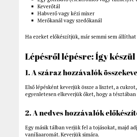
Keverőtál
Habverő vagy kézi mixer
Merőkanál vagy szedőkanál
Ha ezeket előkészítjük, már semmi sem állítha
Lépésről lépésre: Így készül 
1. A száraz hozzávalók összekev
Első lépésként keverjük össze a lisztet, a cukrot
egyenletesen elkeverjük őket, hogy a tésztába
2. A nedves hozzávalók előkészít
Egy másik tálban verjük fel a tojásokat, majd adj
vaníliaaromát. Keverjük simára.