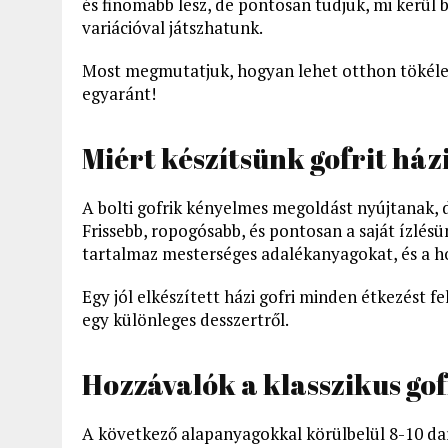
és finomabb lesz, de pontosan tudjuk, mi kerül 
variációval játszhatunk.
Most megmutatjuk, hogyan lehet otthon tökélet
egyaránt!
Miért készítsünk gofrit ház
A bolti gofrik kényelmes megoldást nyújtanak, d
Frissebb, ropogósabb, és pontosan a saját ízlés
tartalmaz mesterséges adalékanyagokat, és a ho
Egy jól elkészített házi gofri minden étkezést f
egy különleges desszertről.
Hozzávalók a klasszikus go
A következő alapanyagokkal körülbelül 8-10 dar