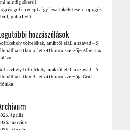
mi mindig sikerül
ögrés gofri recept: így lesz tökéletesen ropogós
ívül, puha belül
Legutóbbi hozzászólások
ofrikehely töltelékek, amiktől eláll a szavad – 5
llenállhatatlan ötlet otthonra
szerzője
Albertus
alázs
ofrikehely töltelékek, amiktől eláll a szavad – 5
llenállhatatlan ötlet otthonra
szerzője
Gráf
Mónika
Archívum
026. április
026. március
026. február