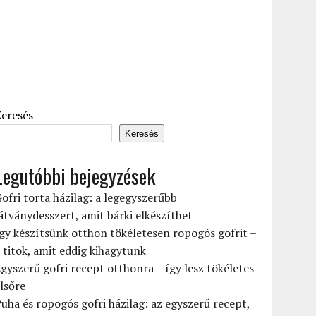
Keresés
Keresés
Legutóbbi bejegyzések
ofri torta házilag: a legegyszerűbb
átványdesszert, amit bárki elkészíthet
gy készítsünk otthon tökéletesen ropogós gofrit –
 titok, amit eddig kihagytunk
gyszerű gofri recept otthonra – így lesz tökéletes
lsőre
uha és ropogós gofri házilag: az egyszerű recept,