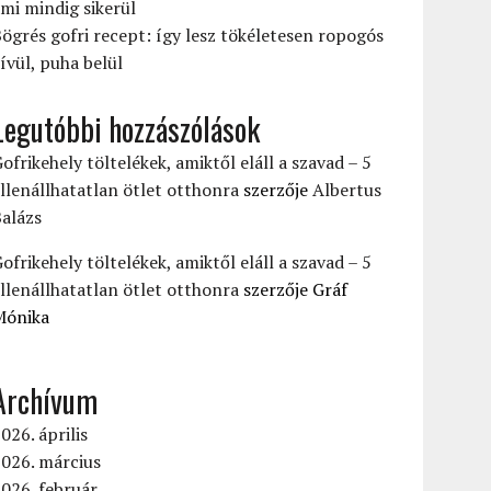
mi mindig sikerül
ögrés gofri recept: így lesz tökéletesen ropogós
ívül, puha belül
Legutóbbi hozzászólások
ofrikehely töltelékek, amiktől eláll a szavad – 5
llenállhatatlan ötlet otthonra
szerzője
Albertus
alázs
ofrikehely töltelékek, amiktől eláll a szavad – 5
llenállhatatlan ötlet otthonra
szerzője
Gráf
Mónika
Archívum
026. április
026. március
026. február