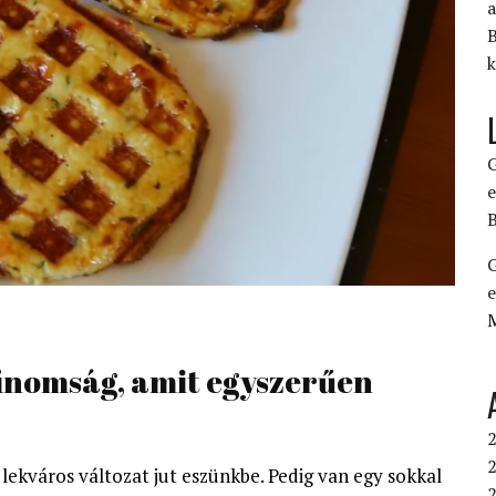
a
B
k
G
e
B
G
e
 finomság, amit egyszerűen
2
2
 lekváros változat jut eszünkbe. Pedig van egy sokkal
2