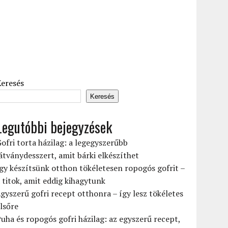
Keresés
Keresés
Legutóbbi bejegyzések
ofri torta házilag: a legegyszerűbb
átványdesszert, amit bárki elkészíthet
gy készítsünk otthon tökéletesen ropogós gofrit –
 titok, amit eddig kihagytunk
gyszerű gofri recept otthonra – így lesz tökéletes
lsőre
uha és ropogós gofri házilag: az egyszerű recept,