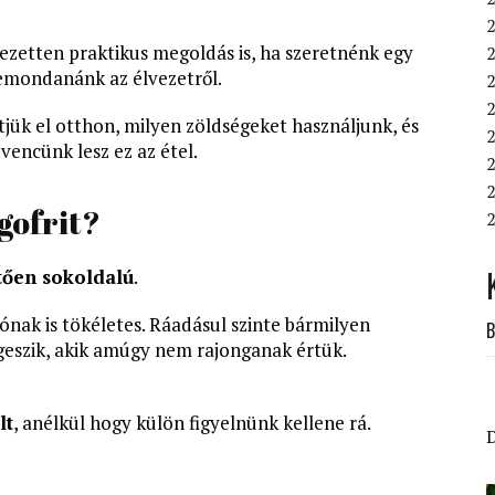
zetten praktikus megoldás is, ha szeretnénk egy
lemondanánk az élvezetről.
2
ük el otthon, milyen zöldségeket használjunk, és
2
vencünk lesz ez az étel.
2
2
gofrit?
2
tően sokoldalú
.
ónak is tökéletes. Ráadásul szinte bármilyen
B
geszik, akik amúgy nem rajonganak értük.
lt
, anélkül hogy külön figyelnünk kellene rá.