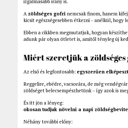
izgalmasabb irány is.
A
zöldséges gofri
nemcsak finom, hanem kifeje
kicsit egészségesebben étkezni – anélkül, hogy 
Ebben a cikkben megmutatjuk, hogyan készíthetj
adunk pár olyan ötletet is, amitől tényleg új ked
Miért szeretjük a zöldséges 
Az első és legfontosabb:
egyszerűen elképesz
Reggelire, ebédre, vacsorára, de még vendégvár
zöldséget belecsempészhetünk – így azok is me
És itt jön a lényeg:
okosan tudjuk növelni a napi zöldségbevite
Néhány további előny: