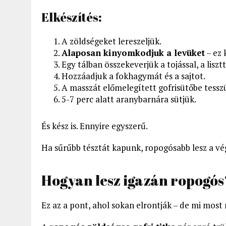
Elkészítés:
A zöldségeket lereszeljük.
Alaposan kinyomkodjuk a levüket
– ez 
Egy tálban összekeverjük a tojással, a lisztt
Hozzáadjuk a fokhagymát és a sajtot.
A masszát előmelegített gofrisütőbe tessz
5-7 perc alatt aranybarnára sütjük.
És kész is. Ennyire egyszerű.
Ha sűrűbb tésztát kapunk, ropogósabb lesz a v
Hogyan lesz igazán ropogós
Ez az a pont, ahol sokan elrontják – de mi most