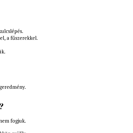
kulcslépés.
el, a fűszerekkel.
ük.
égeredmény.
?
 nem fogjuk.