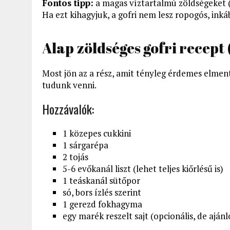
Fontos tipp:
a magas víztartalmú zöldségeket (
Ha ezt kihagyjuk, a gofri nem lesz ropogós, inkáb
Alap zöldséges gofri recept 
Most jön az a rész, amit tényleg érdemes elment
tudunk venni.
Hozzávalók:
1 közepes cukkini
1 sárgarépa
2 tojás
5-6 evőkanál liszt (lehet teljes kiőrlésű is)
1 teáskanál sütőpor
só, bors ízlés szerint
1 gerezd fokhagyma
egy marék reszelt sajt (opcionális, de ajánl