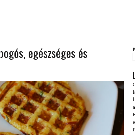
opogós, egészséges és
G
l
Í
a
E
e
P