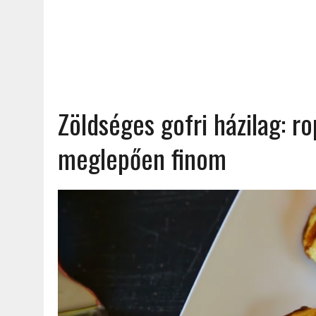
Zöldséges gofri házilag: r
meglepően finom