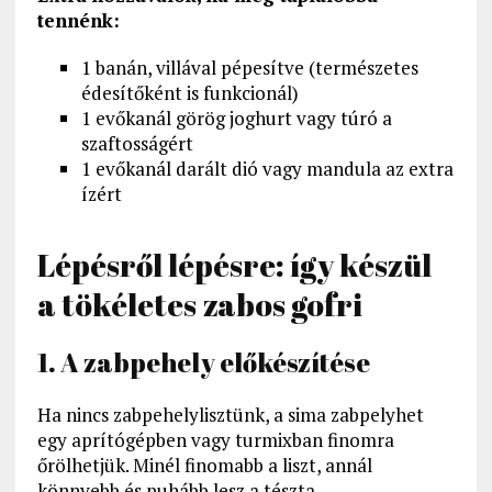
tennénk:
1 banán, villával pépesítve (természetes
édesítőként is funkcionál)
1 evőkanál görög joghurt vagy túró a
szaftosságért
1 evőkanál darált dió vagy mandula az extra
ízért
Lépésről lépésre: így készül
a tökéletes zabos gofri
1. A zabpehely előkészítése
Ha nincs zabpehelylisztünk, a sima zabpelyhet
egy aprítógépben vagy turmixban finomra
őrölhetjük. Minél finomabb a liszt, annál
könnyebb és puhább lesz a tészta.