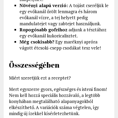
Növényi alapú verzió:
A tojást cseréljük le
egy evőkanál őrölt lenmagra és három
evőkanál vízre, a tej helyett pedig
mandulatejet vagy zabtejet használjunk.
Ropogósabb gofrihoz
adjunk a tésztához
egy evőkanál kukoricalisztet.
Még csokisabb?
Egy maréknyi apróra
vágott étcsoki-csepp csodákat tesz vele!
Összességében
Miért szeretjük ezt a receptet?
Mert egyszerre gyors, egészséges és isteni finom!
Nem kell hozzá speciális hozzávaló, a legtöbb
konyhában megtalálható alapanyagokból
elkészíthető. A variációk száma végtelen, így
mindig új ízekkel kísérletezhetünk.