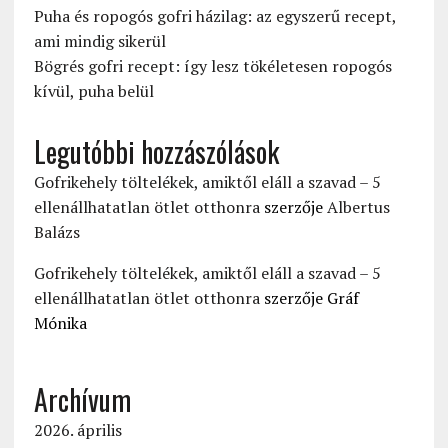
Puha és ropogós gofri házilag: az egyszerű recept,
ami mindig sikerül
Bögrés gofri recept: így lesz tökéletesen ropogós
kívül, puha belül
Legutóbbi hozzászólások
Gofrikehely töltelékek, amiktől eláll a szavad – 5
ellenállhatatlan ötlet otthonra
szerzője
Albertus
Balázs
Gofrikehely töltelékek, amiktől eláll a szavad – 5
ellenállhatatlan ötlet otthonra
szerzője
Gráf
Mónika
Archívum
2026. április