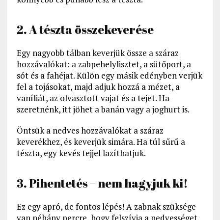
2. A tészta összekeverése
Egy nagyobb tálban keverjük össze a száraz
hozzávalókat: a zabpehelylisztet, a sütőport, a
sót és a fahéjat. Külön egy másik edényben verjük
fel a tojásokat, majd adjuk hozzá a mézet, a
vaníliát, az olvasztott vajat és a tejet. Ha
szeretnénk, itt jöhet a banán vagy a joghurt is.
Öntsük a nedves hozzávalókat a száraz
keverékhez, és keverjük simára. Ha túl sűrű a
tészta, egy kevés tejjel lazíthatjuk.
3. Pihentetés – nem hagyjuk ki!
Ez egy apró, de fontos lépés! A zabnak szüksége
van néhány percre, hogy felszívja a nedvességet.