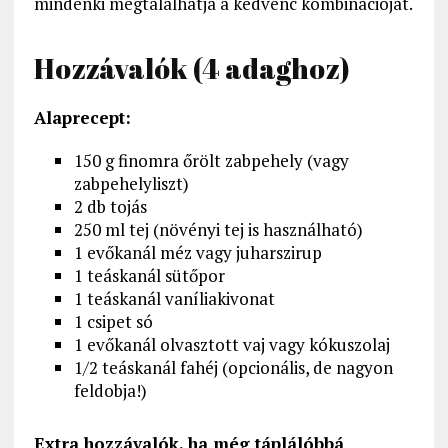
mindenki megtalálhatja a kedvenc kombinációját.
Hozzávalók (4 adaghoz)
Alaprecept:
150 g finomra őrölt zabpehely (vagy
zabpehelyliszt)
2 db tojás
250 ml tej (növényi tej is használható)
1 evőkanál méz vagy juharszirup
1 teáskanál sütőpor
1 teáskanál vaníliakivonat
1 csipet só
1 evőkanál olvasztott vaj vagy kókuszolaj
1/2 teáskanál fahéj (opcionális, de nagyon
feldobja!)
Extra hozzávalók, ha még táplálóbbá