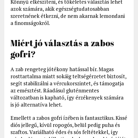
Könnyű elkészíteni, és tökéletes választás lehet
azok számára, akik egészségtudatosabban
szeretnének étkezni, de nem akarnak lemondani
a finomságokról.
Miért jó választás a zabos
gofri?
A zab rengeteg jótékony hatással bír. Magas
rosttartalma miatt sokáig teltségérzetet biztosít,
segít stabilizálni a vércukorszintet, és támogatja
az emésztést. Ráadásul gluténmentes
változatban is kapható, így érzékenyek számára
is jó alternatíva lehet.
Emellett a zabos gofri ízében is fantasztikus. Kissé
diós jellegű, kívül ropogós, belül pedig puha és
szaftos. Variálható édes és sós feltétekkel, így