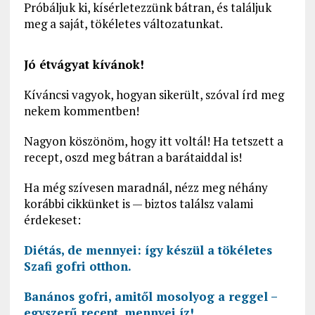
Próbáljuk ki, kísérletezzünk bátran, és találjuk
meg a saját, tökéletes változatunkat.
Jó étvágyat kívánok!
Kíváncsi vagyok, hogyan sikerült, szóval írd meg
nekem kommentben!
Nagyon köszönöm, hogy itt voltál! Ha tetszett a
recept, oszd meg bátran a barátaiddal is!
Ha még szívesen maradnál, nézz meg néhány
korábbi cikkünket is — biztos találsz valami
érdekeset:
Diétás, de mennyei: így készül a tökéletes
Szafi gofri otthon.
Banános gofri, amitől mosolyog a reggel –
egyszerű recept, mennyei íz!