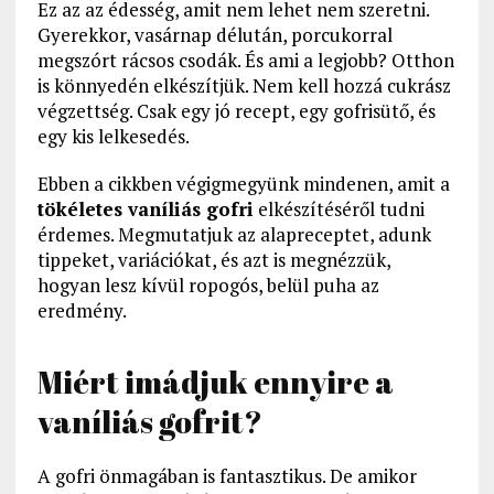
Ez az az édesség, amit nem lehet nem szeretni.
Gyerekkor, vasárnap délután, porcukorral
megszórt rácsos csodák. És ami a legjobb? Otthon
is könnyedén elkészítjük. Nem kell hozzá cukrász
végzettség. Csak egy jó recept, egy gofrisütő, és
egy kis lelkesedés.
Ebben a cikkben végigmegyünk mindenen, amit a
tökéletes vaníliás gofri
elkészítéséről tudni
érdemes. Megmutatjuk az alapreceptet, adunk
tippeket, variációkat, és azt is megnézzük,
hogyan lesz kívül ropogós, belül puha az
eredmény.
Miért imádjuk ennyire a
vaníliás gofrit?
A gofri önmagában is fantasztikus. De amikor