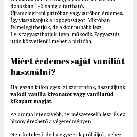
dobozban 1–2 napig eltartható.
Újramelegíteni pirítóban vagy sütőben érdemes.
Így visszakapjuk a ropogósságot. Mikróban
felmelegíthetjük, de akkor puhább lesz.
Le is fagyaszthatjuk. Igen, működik. Fagyasztás
után közvetlenül mehet a pirítóba.
Miért érdemes saját vaníliát
használni?
Ha igazán különleges ízt szeretnénk, használjunk
valódi vanília kivonatot vagy vaníliarúd
kikapart magját
.
Az aroma intenzívebb, természetesebb lesz. És ez
bizony érezhető a végeredményen.
Nem kötelező, de ha egyszer kipróbáljuk, nehéz