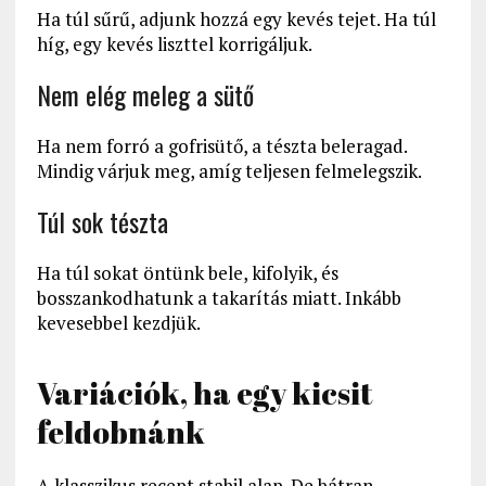
Ha túl sűrű, adjunk hozzá egy kevés tejet. Ha túl
híg, egy kevés liszttel korrigáljuk.
Nem elég meleg a sütő
Ha nem forró a gofrisütő, a tészta beleragad.
Mindig várjuk meg, amíg teljesen felmelegszik.
Túl sok tészta
Ha túl sokat öntünk bele, kifolyik, és
bosszankodhatunk a takarítás miatt. Inkább
kevesebbel kezdjük.
Variációk, ha egy kicsit
feldobnánk
A klasszikus recept stabil alap. De bátran