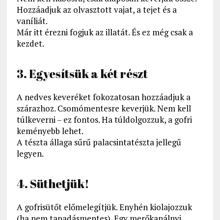
Hozzáadjuk az olvasztott vajat, a tejet és a
vaníliát.
Már itt érezni fogjuk az illatát. És ez még csak a
kezdet.
3. Egyesítsük a két részt
A nedves keveréket fokozatosan hozzáadjuk a
szárazhoz. Csomómentesre keverjük. Nem kell
túlkeverni – ez fontos. Ha túldolgozzuk, a gofri
keményebb lehet.
A tészta állaga sűrű palacsintatészta jellegű
legyen.
4. Süthetjük!
A gofrisütőt előmelegítjük. Enyhén kiolajozzuk
(ha nem tapadásmentes). Egy merőkanálnyi