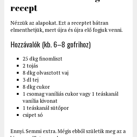
recept
Nézzük az alapokat. Ezt a receptet bátran
elmenthetjük, mert újra és újra elő fogjuk venni.
Hozzávalók (kb. 6–8 gofrihoz)
25 dkg finomliszt
2 tojás
8 dkg olvasztott vaj
3 dl tej
8 dkg cukor
1 csomag vaníliás cukor vagy 1 teáskanál
vanília kivonat
1 teáskanál sütőpor
csipet só
Ennyi. Semmi extra. Mégis ebből születik meg az a