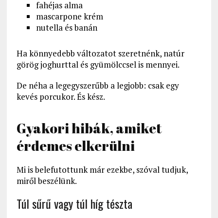
fahéjas alma
mascarpone krém
nutella és banán
Ha könnyedebb változatot szeretnénk, natúr
görög joghurttal és gyümölccsel is mennyei.
De néha a legegyszerűbb a legjobb: csak egy
kevés porcukor. És kész.
Gyakori hibák, amiket
érdemes elkerülni
Mi is belefutottunk már ezekbe, szóval tudjuk,
miről beszélünk.
Túl sűrű vagy túl híg tészta