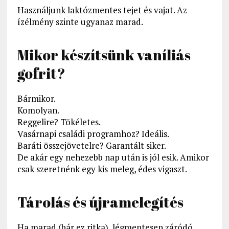
Használjunk laktózmentes tejet és vajat. Az
ízélmény szinte ugyanaz marad.
Mikor készítsünk vaníliás
gofrit?
Bármikor.
Komolyan.
Reggelire? Tökéletes.
Vasárnapi családi programhoz? Ideális.
Baráti összejövetelre? Garantált siker.
De akár egy nehezebb nap után is jól esik. Amikor
csak szeretnénk egy kis meleg, édes vigaszt.
Tárolás és újramelegítés
Ha marad (bár ez ritka), légmentesen záródó