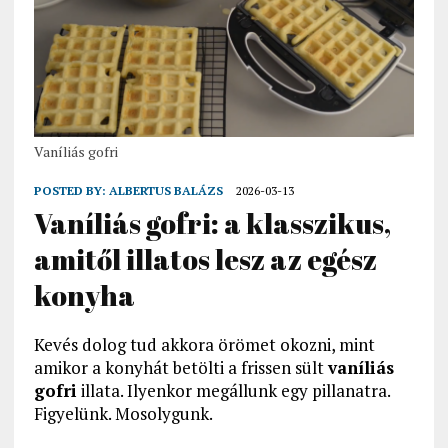
Vaníliás gofri
POSTED BY:
ALBERTUS BALÁZS
2026-03-13
Vaníliás gofri: a klasszikus,
amitől illatos lesz az egész
konyha
Kevés dolog tud akkora örömet okozni, mint
amikor a konyhát betölti a frissen sült
vaníliás
gofri
illata. Ilyenkor megállunk egy pillanatra.
Figyelünk. Mosolygunk.