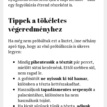
egy fogyókúrás étrend részeként is.
Tippek a tökéletes
végeredményhez
Ha még nem próbáltuk ezt a lisztet, íme néhány
apró tipp, hogy az első próbálkozás is sikeres
legyen:
Mindig
pihentessük a tésztát
pár percet,
mielőtt sütni kezdenénk. Ettől szebben sül,
nem ragad le.
A gofrisütőt
ne nyissuk ki túl hamar
,
különben a tészta kettészakadhat.
Használjunk
tapadásmentes serpenyőt
a
palacsintához, különösen ha nem
használunk tojást.
Ha kicsit sűrűnek tűnik a tészta,
adjunk