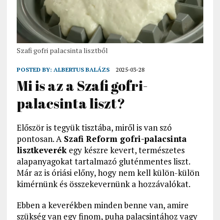
Szafi gofri palacsinta lisztből
POSTED BY:
ALBERTUS BALÁZS
2025-03-28
Mi is az a Szafi gofri-
palacsinta liszt?
Először is tegyük tisztába, miről is van szó
pontosan. A
Szafi Reform gofri-palacsinta
lisztkeverék
egy készre kevert, természetes
alapanyagokat tartalmazó gluténmentes liszt.
Már az is óriási előny, hogy nem kell külön-külön
kimérnünk és összekevernünk a hozzávalókat.
Ebben a keverékben minden benne van, amire
szükség van egy finom, puha palacsintához vagy