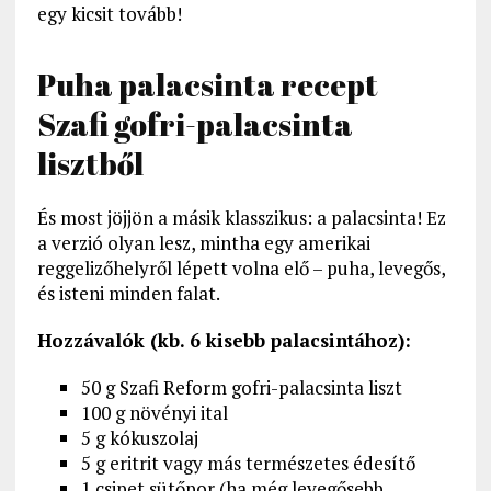
egy kicsit tovább!
Puha palacsinta recept
Szafi gofri-palacsinta
lisztből
És most jöjjön a másik klasszikus: a palacsinta! Ez
a verzió olyan lesz, mintha egy amerikai
reggelizőhelyről lépett volna elő – puha, levegős,
és isteni minden falat.
Hozzávalók (kb. 6 kisebb palacsintához):
50 g Szafi Reform gofri-palacsinta liszt
100 g növényi ital
5 g kókuszolaj
5 g eritrit vagy más természetes édesítő
1 csipet sütőpor (ha még levegősebb