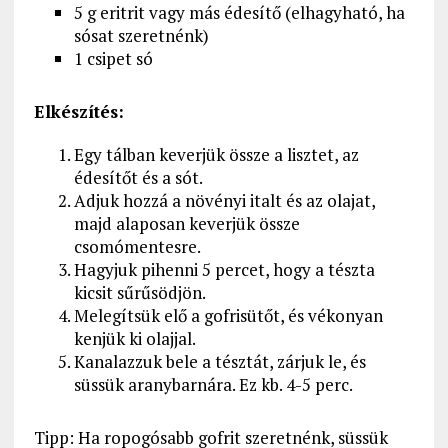
5 g eritrit vagy más édesítő (elhagyható, ha
sósat szeretnénk)
1 csipet só
Elkészítés:
Egy tálban keverjük össze a lisztet, az
édesítőt és a sót.
Adjuk hozzá a növényi italt és az olajat,
majd alaposan keverjük össze
csomómentesre.
Hagyjuk pihenni 5 percet, hogy a tészta
kicsit sűrűsödjön.
Melegítsük elő a gofrisütőt, és vékonyan
kenjük ki olajjal.
Kanalazzuk bele a tésztát, zárjuk le, és
süssük aranybarnára. Ez kb. 4-5 perc.
Tipp: Ha ropogósabb gofrit szeretnénk, süssük