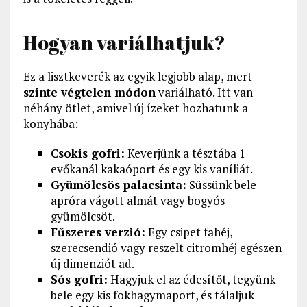
Hogyan variálhatjuk?
Ez a lisztkeverék az egyik legjobb alap, mert
szinte végtelen módon
variálható. Itt van
néhány ötlet, amivel új ízeket hozhatunk a
konyhába:
Csokis gofri:
Keverjünk a tésztába 1
evőkanál kakaóport és egy kis vaníliát.
Gyümölcsös palacsinta:
Süssünk bele
apróra vágott almát vagy bogyós
gyümölcsöt.
Fűszeres verzió:
Egy csipet fahéj,
szerecsendió vagy reszelt citromhéj egészen
új dimenziót ad.
Sós gofri:
Hagyjuk el az édesítőt, tegyünk
bele egy kis fokhagymaport, és tálaljuk