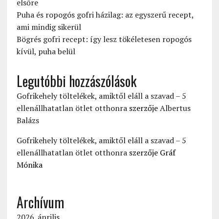
elsőre
Puha és ropogós gofri házilag: az egyszerű recept,
ami mindig sikerül
Bögrés gofri recept: így lesz tökéletesen ropogós
kívül, puha belül
Legutóbbi hozzászólások
Gofrikehely töltelékek, amiktől eláll a szavad – 5
ellenállhatatlan ötlet otthonra
szerzője
Albertus
Balázs
Gofrikehely töltelékek, amiktől eláll a szavad – 5
ellenállhatatlan ötlet otthonra
szerzője
Gráf
Mónika
Archívum
2026. április