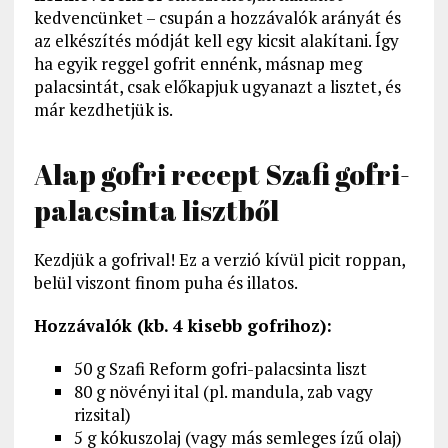
kedvencünket – csupán a hozzávalók arányát és
az elkészítés módját kell egy kicsit alakítani. Így
ha egyik reggel gofrit ennénk, másnap meg
palacsintát, csak előkapjuk ugyanazt a lisztet, és
már kezdhetjük is.
Alap gofri recept Szafi gofri-
palacsinta lisztből
Kezdjük a gofrival! Ez a verzió kívül picit roppan,
belül viszont finom puha és illatos.
Hozzávalók (kb. 4 kisebb gofrihoz):
50 g Szafi Reform gofri-palacsinta liszt
80 g növényi ital (pl. mandula, zab vagy
rizsital)
5 g kókuszolaj (vagy más semleges ízű olaj)