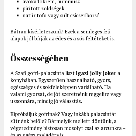
avokádókrém, hummusz
pirított zöldségek
natúr tofu vagy sült csicseriborsó
Bátran kísérletezzünk! Ezek a semleges ízű
alapok jól bírják az édes és a sós feltéteket is.
Összességében
A Szafi gofri-palacsinta liszt
igazi jolly joker
a
konyhában. Egyszerűen használható, gyors,
egészséges és sokféleképpen variálható. Ha
valami gyorsat, de jót szeretnénk reggelire vagy
uzsonnára, mindig jó választás.
Kipróbáljuk gofrinak? Vagy inkább palacsintát
sütnénk belőle? Bármelyik mellett döntünk, a
végeredmény biztosan mosolyt csal az arcunkra –
és az egész családéra is.