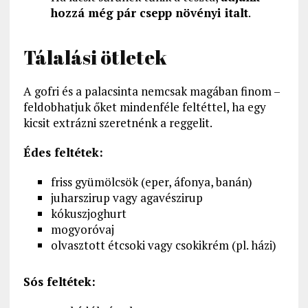
hozzá még pár csepp növényi italt
.
Tálalási ötletek
A gofri és a palacsinta nemcsak magában finom –
feldobhatjuk őket mindenféle feltéttel, ha egy
kicsit extrázni szeretnénk a reggelit.
Édes feltétek:
friss gyümölcsök (eper, áfonya, banán)
juharszirup vagy agavészirup
kókuszjoghurt
mogyoróvaj
olvasztott étcsoki vagy csokikrém (pl. házi)
Sós feltétek: