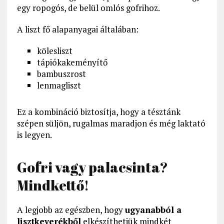
egy ropogós, de belül omlós gofrihoz.
A liszt fő alapanyagai általában:
kölesliszt
tápiókakeményítő
bambuszrost
lenmagliszt
Ez a kombináció biztosítja, hogy a tésztánk
szépen süljön, rugalmas maradjon és még laktató
is legyen.
Gofri vagy palacsinta?
Mindkettő!
A legjobb az egészben, hogy
ugyanabból a
lisztkeverékből
elkészíthetjük mindkét