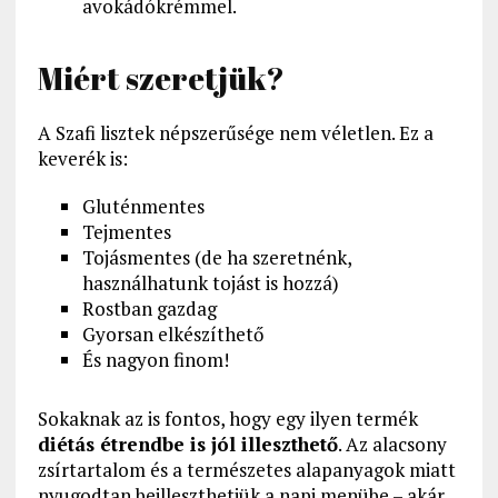
avokádókrémmel.
Miért szeretjük?
A Szafi lisztek népszerűsége nem véletlen. Ez a
keverék is:
Gluténmentes
Tejmentes
Tojásmentes (de ha szeretnénk,
használhatunk tojást is hozzá)
Rostban gazdag
Gyorsan elkészíthető
És nagyon finom!
Sokaknak az is fontos, hogy egy ilyen termék
diétás étrendbe is jól illeszthető
. Az alacsony
zsírtartalom és a természetes alapanyagok miatt
nyugodtan beilleszthetjük a napi menübe – akár