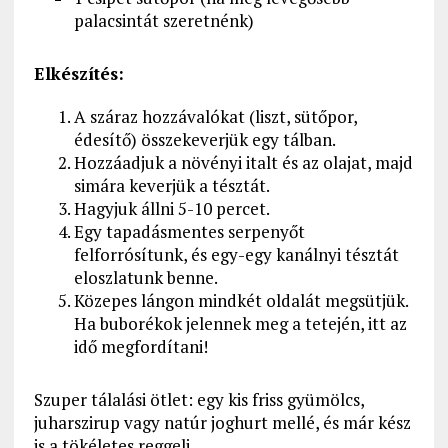
palacsintát szeretnénk)
Elkészítés:
A száraz hozzávalókat (liszt, sütőpor,
édesítő) összekeverjük egy tálban.
Hozzáadjuk a növényi italt és az olajat, majd
simára keverjük a tésztát.
Hagyjuk állni 5-10 percet.
Egy tapadásmentes serpenyőt
felforrósítunk, és egy-egy kanálnyi tésztát
eloszlatunk benne.
Közepes lángon mindkét oldalát megsütjük.
Ha buborékok jelennek meg a tetején, itt az
idő megfordítani!
Szuper tálalási ötlet: egy kis friss gyümölcs,
juharszirup vagy natúr joghurt mellé, és már kész
is a tökéletes reggeli.