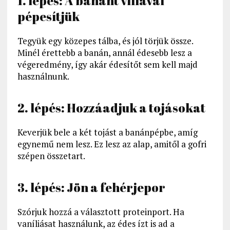
1. lépés: A banánt villával
pépesítjük
Tegyük egy közepes tálba, és jól törjük össze.
Minél érettebb a banán, annál édesebb lesz a
végeredmény, így akár édesítőt sem kell majd
használnunk.
2. lépés: Hozzáadjuk a tojásokat
Keverjük bele a két tojást a banánpépbe, amíg
egynemű nem lesz. Ez lesz az alap, amitől a gofri
szépen összetart.
3. lépés: Jön a fehérjepor
Szórjuk hozzá a választott proteinport. Ha
vaníliásat használunk, az édes ízt is ad a