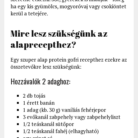
ha egy kis gyümölcs, mogyoróvaj vagy csokiöntet
kerül a tetejére.
Mire lesz szükségünk az
alaprecepthez?
Egy szuper alap protein gofri recepthez ezekre az
összetevőkre lesz szükségünk:
Hozzávalók 2 adaghoz:
2 db tojás
1 érett banán
1 adag (kb. 30 g) vaníliás fehérjepor
3 evőkanál zabpehely vagy zabpehelyliszt
1/2 teáskanál sütőpor
1/2 teáskanál fahéj (elhagyható)