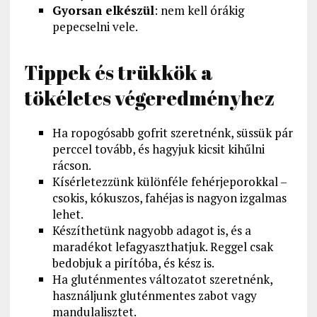
Gyorsan elkészül
: nem kell órákig
pepecselni vele.
Tippek és trükkök a
tökéletes végeredményhez
Ha ropogósabb gofrit szeretnénk, süssük pár
perccel tovább, és hagyjuk kicsit kihűlni
rácson.
Kísérletezzünk különféle fehérjeporokkal –
csokis, kókuszos, fahéjas is nagyon izgalmas
lehet.
Készíthetünk nagyobb adagot is, és a
maradékot lefagyaszthatjuk. Reggel csak
bedobjuk a pirítóba, és kész is.
Ha gluténmentes változatot szeretnénk,
használjunk gluténmentes zabot vagy
mandulalisztet.