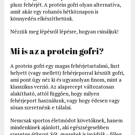
plusz fehérjét. A protein gofri olyan alternatíva,
amit akár egy rohanós hétköznapon is
könnyedén elkészíthetünk.
Nézzük meg lépésről lépésre, hogyan csináljuk!
Mi is az a protein gofri?
A protein gofri egy magas fehérjetartalmú, liszt
helyett (vagy mellett) fehérjeporral készült gofri,
ami pont úgy néz ki és ugyanolyan finom, mint a
klasszikus verzió. Az alaprecept változatosan
alakítható, attól függően, hogy milyen
fehérjeport használunk, vagy hogy édesen vagy
sósan szeretnénk-e tálalni.
Nemcsak sportos életmódot követőknek, hanem
mindenkinek ajánlott, aki egészségesebben
szeretne étkezni. Sőt, gyerekek is imádják – főleg