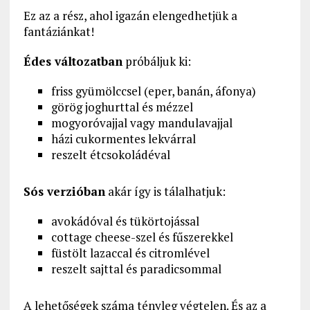
Ez az a rész, ahol igazán elengedhetjük a
fantáziánkat!
Édes változatban
próbáljuk ki:
friss gyümölccsel (eper, banán, áfonya)
görög joghurttal és mézzel
mogyoróvajjal vagy mandulavajjal
házi cukormentes lekvárral
reszelt étcsokoládéval
Sós verzióban
akár így is tálalhatjuk:
avokádóval és tükörtojással
cottage cheese-szel és fűszerekkel
füstölt lazaccal és citromlével
reszelt sajttal és paradicsommal
A lehetőségek száma tényleg végtelen. És az a