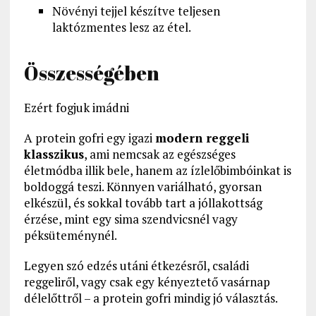
Növényi tejjel készítve teljesen
laktózmentes lesz az étel.
Összességében
Ezért fogjuk imádni
A protein gofri egy igazi
modern reggeli
klasszikus
, ami nemcsak az egészséges
életmódba illik bele, hanem az ízlelőbimbóinkat is
boldoggá teszi. Könnyen variálható, gyorsan
elkészül, és sokkal tovább tart a jóllakottság
érzése, mint egy sima szendvicsnél vagy
péksüteménynél.
Legyen szó edzés utáni étkezésről, családi
reggeliről, vagy csak egy kényeztető vasárnap
délelőttről – a protein gofri mindig jó választás.