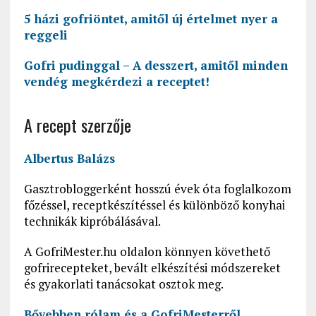
5 házi gofriöntet, amitől új értelmet nyer a
reggeli
Gofri pudinggal – A desszert, amitől minden
vendég megkérdezi a receptet!
A recept szerzője
Albertus Balázs
Gasztrobloggerként hosszú évek óta foglalkozom
főzéssel, receptkészítéssel és különböző konyhai
technikák kipróbálásával.
A GofriMester.hu oldalon könnyen követhető
gofrirecepteket, bevált elkészítési módszereket
és gyakorlati tanácsokat osztok meg.
Bővebben rólam és a GofriMesterről