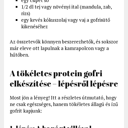
egy csipet só
1/2 dl tej vagy növényi ital (mandula, zab,
rizs)
egy kevés kókuszolaj vagy vaj a gofrisütő
kikenéséhez
Az összetevők könnyen beszerezhetők, és sokszor
már eleve ott lapulnak a kamrapolcon vagy a
hűtőben.
A tökéletes protein gofri
elkészítése – lépésről lépésre
Most jön a lényeg! Itt a részletes útmutató, hogy
ne csak egészséges, hanem tökéletes állagú és ízű
gofrit kapjunk: