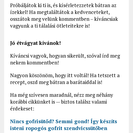
Próbáljátok ki ti is, és kísérletezzetek bátran az
ízekkel! Ha megtaláltátok a kedvenceteket,
osszátok meg velünk kommentben – kíváncsiak
vagyunk a ti tálalási ötleteitekre is!
Jó étvágyat kívánok!
Kíváncsi vagyok, hogyan sikerült, szóval írd meg
nekem kommentben!
Nagyon köszönöm, hogy itt voltál! Ha tetszett a
recept, oszd meg bátran a barátaiddal is!
Ha még szívesen maradnál, nézz meg néhány
korábbi cikkünket is — biztos találsz valami
érdekeset:
Nincs gofrisütőd? Semmi gond! Így készíts
isteni ropogós gofrit szendvicssütőben