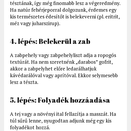
tésztának, így még finomabb lesz a végeredmény.
Ha natúr fehérjeporral dolgozunk, érdemes egy
kis természetes édesítőt is belekeverni (pl. eritrit,
méz vagy juharszirup).
4. lépés: Belekerül a zab
A zabpehely vagy zabpehelyliszt adja a ropogós
textúrát. Ha nem szeretnénk „darabos” gofrit,
akkor a zabpelyhet előre ledarálhatjuk
kávédarálóval vagy aprítóval. Ekkor selymesebb
lesz a tészta.
5. lépés: Folyadék hozzáadása
A tej vagy a növényi ital fellazítja a masszát. Ha
túl sűrű lenne, nyugodtan adjunk még egy kis
folyadékot hozzá.