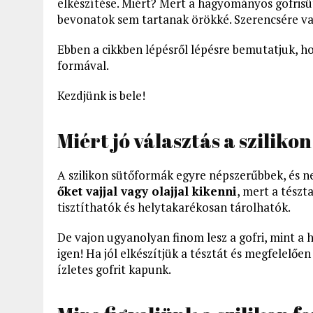
elkészítése. Miért? Mert a hagyományos gofris
bevonatok sem tartanak örökké. Szerencsére v
Ebben a cikkben lépésről lépésre bemutatjuk, ho
formával.
Kezdjünk is bele!
Miért jó választás a szilik
A szilikon sütőformák egyre népszerűbbek, és n
őket vajjal vagy olajjal kikenni
, mert a tész
tisztíthatók és helytakarékosan tárolhatók.
De vajon ugyanolyan finom lesz a gofri, mint a
igen! Ha jól elkészítjük a tésztát és megfelelően
ízletes gofrit kapunk.