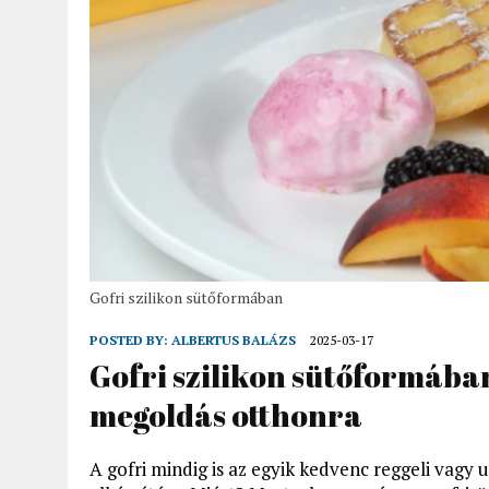
Gofri szilikon sütőformában
POSTED BY:
ALBERTUS BALÁZS
2025-03-17
Gofri szilikon sütőformában
megoldás otthonra
A gofri mindig is az egyik kedvenc reggeli vagy