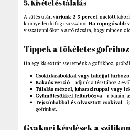
5. Kivétel és tálalás
A sütés után
várjunk 2-3 percet
, mielőtt kibo
könnyedén ki fog csusszanni.
Ha ropogósabb v
visszatenni őket a sütő rácsára, hogy minden old
Tippek a tökéletes gofrihoz
Ha egy kis extrát szeretnénk a gofrikhoz, próbál
Csokidarabokkal vagy fahéjjal turbózot
Kakaós verzió
– adjunk a tésztához 2 evők
Tálalás mézzel, juharsziruppal vagy le
Gyümölcsökkel felturbózva
– a banán, a
Tejszínhabbal és olvasztott csokival
– i
gofrinkat.
Gyakori kérdések a szilikon