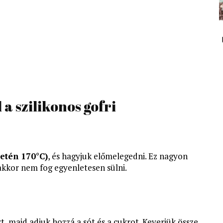
 a szilikonos gofri
setén 170°C)
, és hagyjuk előmelegedni. Ez nagyon
 akkor nem fog egyenletesen sülni.
rt, majd adjuk hozzá a sót és a cukrot. Keverjük össze.