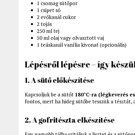
1 csomag sütőpor
1 csipet só
2 evőkanál cukor
2 tojás
250 ml tej
50 ml olaj vagy olvasztott vaj
1 teáskanál vanília kivonat (opcionális)
Lépésről lépésre – így készül
1. A sütő előkészítése
Kapcsoljuk be a sütőt
180°C-ra (légkeverés e
fontos, mert ha hideg sütőbe tesszük a tésztát,
2. A gofritészta elkészítése
Egy nagyobb tálba szitáljuk a lisztet és a sütőpo