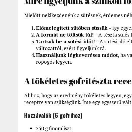
Mire figyeljünk a szilikon 
Mielőtt nekikezdenénk a sütésnek, érdemes néh
Előmelegített sütőben süssük
– így egye
A formát ne töltsük túl!
– A tészta sülés 
Tartsuk be a sütési időt!
– A sütési idő e
változattól, ezért figyeljünk rá.
Használjunk légkeveréses módot
, ha v
ropogós legyen.
A tökéletes gofritészta rec
Ahhoz, hogy az eredmény tökéletes legyen, eg
receptre van szükségünk. Íme egy egyszerű vált
Hozzávalók (6 gofrihoz)
250 g finomliszt