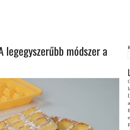
: A legegyszerűbb módszer a
G
l
Í
a
E
e
P