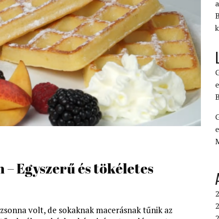
a
B
k
G
e
B
G
e
 – Egyszerű és tökéletes
2
2
 uzsonna volt, de sokaknak macerásnak tűnik az
2