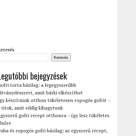
Keresés
Keresés
Legutóbbi bejegyzések
ofri torta házilag: a legegyszerűbb
átványdesszert, amit bárki elkészíthet
gy készítsünk otthon tökéletesen ropogós gofrit –
 titok, amit eddig kihagytunk
gyszerű gofri recept otthonra – így lesz tökéletes
lsőre
uha és ropogós gofri házilag: az egyszerű recept,