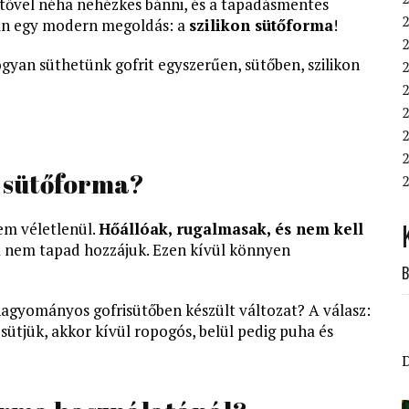
ütővel néha nehézkes bánni, és a tapadásmentes
an egy modern megoldás: a
szilikon sütőforma
!
gyan süthetünk gofrit egyszerűen, sütőben, szilikon
2
2
2
2
on sütőforma?
2
em véletlenül.
Hőállóak, rugalmasak, és nem kell
ta nem tapad hozzájuk. Ezen kívül könnyen
B
 hagyományos gofrisütőben készült változat? A válasz:
 sütjük, akkor kívül ropogós, belül pedig puha és