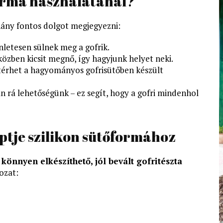
forma használatánál?
ány fontos dolgot megjegyezni:
nletesen sülnek meg a gofrik.
közben kicsit megnő, így hagyjunk helyet neki.
ltérhet a hagyományos gofrisütőben készült
an rá lehetőségünk – ez segít, hogy a gofri mindenhol
eptje szilikon sütőformához
y
könnyen elkészíthető, jól bevált gofritészta
ozat: