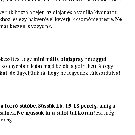
erjük hozzá a tejet, az olajat és a vanília kivonatot.
khoz, és egy habverővel keverjük csomómentesre.
Ne
 már készen is vagyunk.
őkészítést, egy
minimális olajspray réteggel
könnyebben kijön majd belőle a gofri. Ezután egy
kat
, de ügyeljünk rá, hogy ne legyenek túlcsordulva!
 a
forró sütőbe
.
Süssük kb. 15-18 percig
, amíg a
sülnek.
Ne nyissuk ki a sütőt túl korán!
Ha még
ercig.