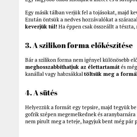
Egy másik tálban verjük fel a tojásokat, majd kev
Ezután öntsük a nedves hozzávalókat a száraza
keverjük túl!
Ha éppen csak összeállt a tészta,
3. A szilikon forma előkészítése
Bár a szilikon forma nem igényel különösebb el
meghosszabbíthatjuk az élettartamát
és még 
kanállal vagy habzsákkal
töltsük meg a formá
4. A sütés
Helyezzük a formát egy tepsire, majd tegyük be
gofrik szépen megemelkednek és aranybarnára 
nem pirult meg a teteje, hagyjuk bent még pár p