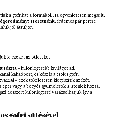
rítjuk a gofrikat a formából. Ha egyenletesen megsült,
égeredményt szeretnénk
, érdemes pár percre
aluk jól átsüljön.
juk ki ezeket az ötleteket:
t tészta
– különlegesebb ízvilágot ad.
anál kakaóport, és kész is a csokis gofri.
kvárral
– ezek tökéletesen kiegészítik az ízét.
z eper vagy a bogyós gyümölcsök is isteniek hozzá.
gazi desszert különlegessé varázsolhatjuk így a
os gofri sütésével