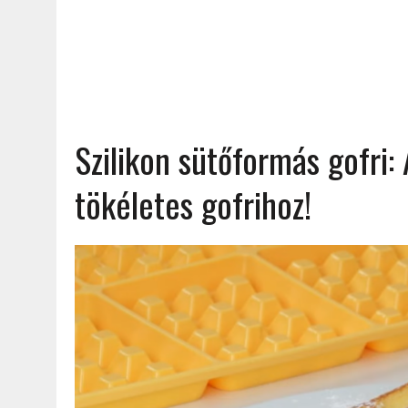
Szilikon sütőformás gofri
tökéletes gofrihoz!