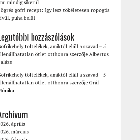
mi mindig sikerül
ögrés gofri recept: így lesz tökéletesen ropogós
ívül, puha belül
Legutóbbi hozzászólások
ofrikehely töltelékek, amiktől eláll a szavad – 5
llenállhatatlan ötlet otthonra
szerzője
Albertus
alázs
ofrikehely töltelékek, amiktől eláll a szavad – 5
llenállhatatlan ötlet otthonra
szerzője
Gráf
Mónika
Archívum
026. április
026. március
026. február