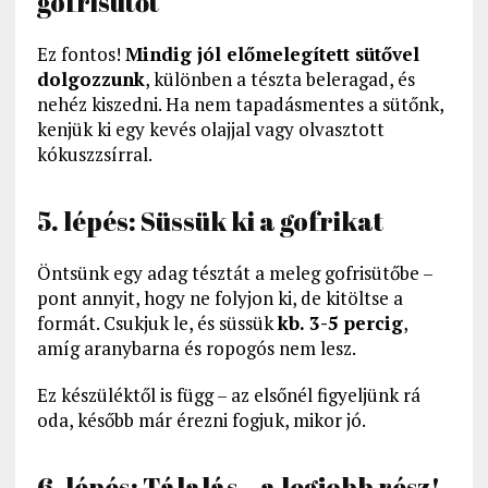
gofrisütőt
Ez fontos!
Mindig jól előmelegített sütővel
dolgozzunk
, különben a tészta beleragad, és
nehéz kiszedni. Ha nem tapadásmentes a sütőnk,
kenjük ki egy kevés olajjal vagy olvasztott
kókuszzsírral.
5. lépés: Süssük ki a gofrikat
Öntsünk egy adag tésztát a meleg gofrisütőbe –
pont annyit, hogy ne folyjon ki, de kitöltse a
formát. Csukjuk le, és süssük
kb. 3-5 percig
,
amíg aranybarna és ropogós nem lesz.
Ez készüléktől is függ – az elsőnél figyeljünk rá
oda, később már érezni fogjuk, mikor jó.
6. lépés: Tálalás – a legjobb rész!