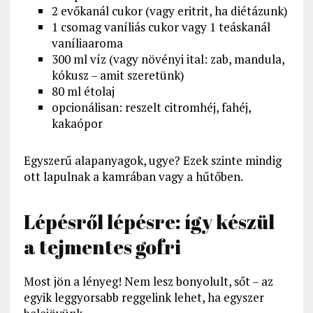
2 evőkanál cukor (vagy eritrit, ha diétázunk)
1 csomag vaníliás cukor vagy 1 teáskanál
vaníliaaroma
300 ml víz (vagy növényi ital: zab, mandula,
kókusz – amit szeretünk)
80 ml étolaj
opcionálisan: reszelt citromhéj, fahéj,
kakaópor
Egyszerű alapanyagok, ugye? Ezek szinte mindig
ott lapulnak a kamrában vagy a hűtőben.
Lépésről lépésre: így készül
a tejmentes gofri
Most jön a lényeg! Nem lesz bonyolult, sőt – az
egyik leggyorsabb reggelink lehet, ha egyszer