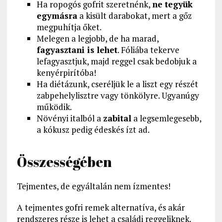
Ha ropogós gofrit szeretnénk,
ne tegyük
egymásra
a kisült darabokat, mert a gőz
megpuhítja őket.
Melegen a legjobb, de ha marad,
fagyasztani is lehet
. Fóliába tekerve
lefagyasztjuk, majd reggel csak bedobjuk a
kenyérpirítóba!
Ha diétázunk, cseréljük le a liszt egy részét
zabpehelylisztre vagy tönkölyre. Ugyanúgy
működik.
Növényi italból a
zabital
a legsemlegesebb,
a kókusz pedig édeskés ízt ad.
Összességében
Tejmentes, de egyáltalán nem ízmentes!
A tejmentes gofri remek alternatíva, és akár
rendszeres része is lehet a családi reggeliknek.