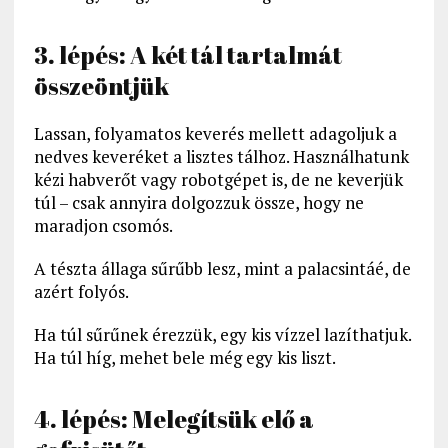
3. lépés: A két tál tartalmát
összeöntjük
Lassan, folyamatos keverés mellett adagoljuk a
nedves keveréket a lisztes tálhoz. Használhatunk
kézi habverőt vagy robotgépet is, de ne keverjük
túl – csak annyira dolgozzuk össze, hogy ne
maradjon csomós.
A tészta állaga sűrűbb lesz, mint a palacsintáé, de
azért folyós.
Ha túl sűrűnek érezzük, egy kis vízzel lazíthatjuk.
Ha túl híg, mehet bele még egy kis liszt.
4. lépés: Melegítsük elő a