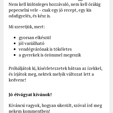
Nem kell különleges hozzávaló, nem kell órákig
pepecselni vele – csak egy jó recept, egy kis
odafigyelés, és kész is.
Mi szeretjük, mert:
gyorsan elkészül
jól variálható
vendégvárónak is tökéletes
a gyerekek is örömmel megeszik
Próbáljátok ki, kísérletezzetek bátran az ízekkel,
és írjátok meg, nektek melyik változat lett a
kedvenc!
Jó étvágyat kívánok!
Kíváncsi vagyok, hogyan sikerült, szóval írd meg
nekem kommentben!