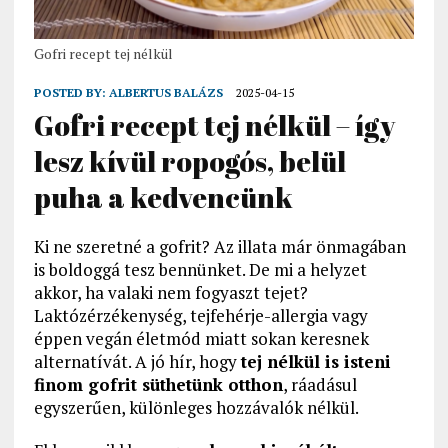
Gofri recept tej nélkül
POSTED BY:
ALBERTUS BALÁZS
2025-04-15
Gofri recept tej nélkül – így
lesz kívül ropogós, belül
puha a kedvencünk
Ki ne szeretné a gofrit? Az illata már önmagában
is boldoggá tesz bennünket. De mi a helyzet
akkor, ha valaki nem fogyaszt tejet?
Laktózérzékenység, tejfehérje-allergia vagy
éppen vegán életmód miatt sokan keresnek
alternatívát. A jó hír, hogy
tej nélkül is isteni
finom gofrit süthetünk otthon
, ráadásul
egyszerűen, különleges hozzávalók nélkül.