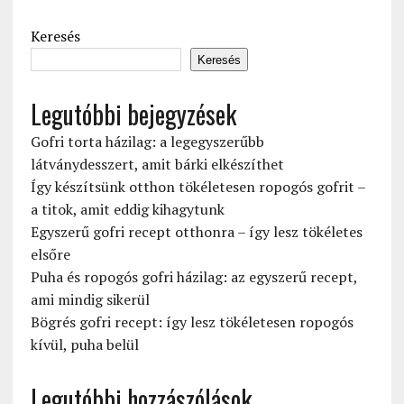
Keresés
Keresés
Legutóbbi bejegyzések
Gofri torta házilag: a legegyszerűbb
látványdesszert, amit bárki elkészíthet
Így készítsünk otthon tökéletesen ropogós gofrit –
a titok, amit eddig kihagytunk
Egyszerű gofri recept otthonra – így lesz tökéletes
elsőre
Puha és ropogós gofri házilag: az egyszerű recept,
ami mindig sikerül
Bögrés gofri recept: így lesz tökéletesen ropogós
kívül, puha belül
Legutóbbi hozzászólások