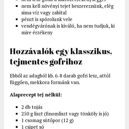
nem kell növényi tejet beszereznünk, elég
sima víz vagy zabital
pénzt is spórolunk vele
vendégvárónak is kiváló, ha nem tudjuk, ki
mire érzékeny
Hozzávalók egy klasszikus,
tejmentes gofrihoz
Ebből az adagból kb. 6-8 darab gofri lesz, attól
függően, mekkora formánk van.
Alaprecept tej nélkül:
2 db tojás
250 g liszt (finomliszt vagy tönköly is jó)
1 csomag sütőpor (12 g)
1 csipet só