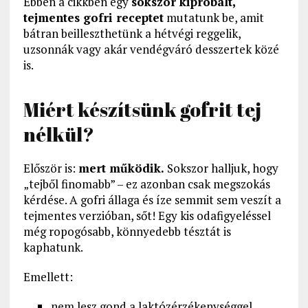
Ebben a cikkben egy
sokszor kipróbált,
tejmentes gofri receptet
mutatunk be, amit
bátran beilleszthetünk a hétvégi reggelik,
uzsonnák vagy akár vendégváró desszertek közé
is.
Miért készítsünk gofrit tej
nélkül?
Először is:
mert működik.
Sokszor halljuk, hogy
„tejből finomabb” – ez azonban csak megszokás
kérdése. A gofri állaga és íze semmit sem veszít a
tejmentes verzióban, sőt! Egy kis odafigyeléssel
még ropogósabb, könnyedebb tésztát is
kaphatunk.
Emellett:
nem lesz gond a laktózérzékenységgel