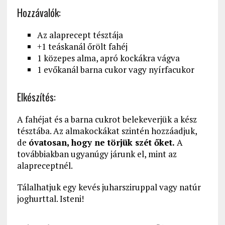
Hozzávalók:
Az alaprecept tésztája
+1 teáskanál őrölt fahéj
1 közepes alma, apró kockákra vágva
1 evőkanál barna cukor vagy nyírfacukor
Elkészítés:
A fahéjat és a barna cukrot belekeverjük a kész
tésztába. Az almakockákat szintén hozzáadjuk,
de
óvatosan, hogy ne törjük szét őket.
A
továbbiakban ugyanúgy járunk el, mint az
alapreceptnél.
Tálalhatjuk egy kevés juharsziruppal vagy natúr
joghurttal. Isteni!