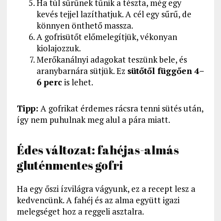
Ha túl sűrűnek tűnik a tészta, még egy
kevés tejjel lazíthatjuk. A cél egy sűrű, de
könnyen önthető massza.
A gofrisütőt előmelegítjük, vékonyan
kiolajozzuk.
Merőkanálnyi adagokat teszünk bele, és
aranybarnára sütjük. Ez
sütőtől függően 4–
6 perc
is lehet.
Tipp:
A gofrikat érdemes rácsra tenni sütés után,
így nem puhulnak meg alul a pára miatt.
Édes változat: fahéjas-almás
gluténmentes gofri
Ha egy őszi ízvilágra vágyunk, ez a recept lesz a
kedvencünk. A fahéj és az alma együtt igazi
melegséget hoz a reggeli asztalra.