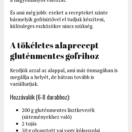
És ami még jobb: ezeket a recepteket szinte
bármelyik gofrisütővel el tudjuk készíteni,
különleges eszközökre nincs szükség.
A tökéletes alaprecept
gluténmentes gofrihoz
Kezdjük azzal az alappal, ami már önmagában is
megállja a helyét, de bátran tovább is
variálhatjuk.
Hozzávalók (6-8 darabhoz):
200 g gluténmentes lisztkeverék
(süteményekhez való)
2 tojás
50 g olvasztott vaj vagy kókuszolaj