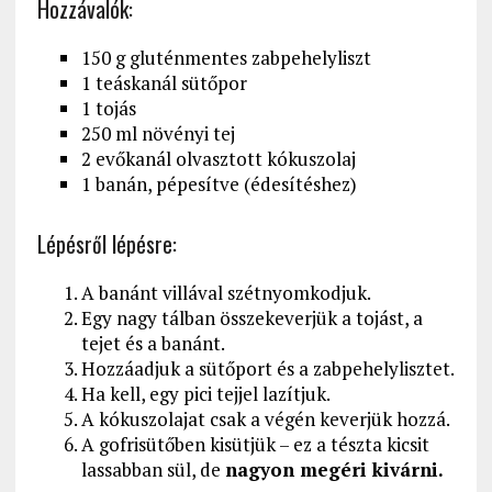
Hozzávalók:
150 g gluténmentes zabpehelyliszt
1 teáskanál sütőpor
1 tojás
250 ml növényi tej
2 evőkanál olvasztott kókuszolaj
1 banán, pépesítve (édesítéshez)
Lépésről lépésre:
A banánt villával szétnyomkodjuk.
Egy nagy tálban összekeverjük a tojást, a
tejet és a banánt.
Hozzáadjuk a sütőport és a zabpehelylisztet.
Ha kell, egy pici tejjel lazítjuk.
A kókuszolajat csak a végén keverjük hozzá.
A gofrisütőben kisütjük – ez a tészta kicsit
lassabban sül, de
nagyon megéri kivárni.