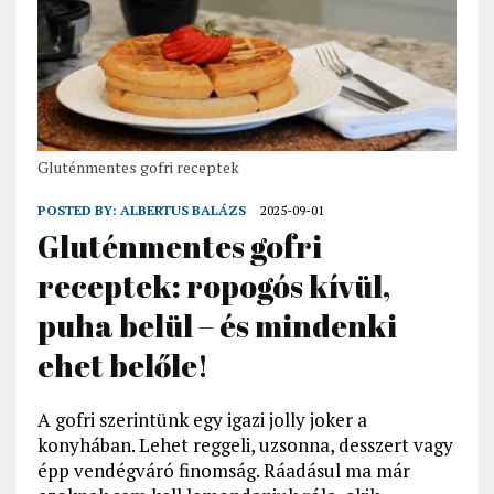
Gluténmentes gofri receptek
POSTED BY:
ALBERTUS BALÁZS
2025-09-01
Gluténmentes gofri
receptek: ropogós kívül,
puha belül – és mindenki
ehet belőle!
A gofri szerintünk egy igazi jolly joker a
konyhában. Lehet reggeli, uzsonna, desszert vagy
épp vendégváró finomság. Ráadásul ma már