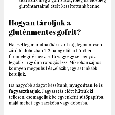
tisztítsuk meg a gofrisütőt, főleg ha előzőleg
gluténtartalmú ételt készítettünk benne.
Hogyan tároljuk a
gluténmentes gofrit?
Ha esetleg maradna (bár ez ritka), légmentesen
záródó dobozban 1-2 napig eláll a hűtőben.
Újramelegítéshez a sütő vagy egy serpenyő a
legjobb – így újra ropogós lesz. Mikróban sajnos
könnyen megpuhul és „elázik”, így azt inkább
kerüljük.
Ha nagyobb adagot készítünk,
nyugodtan le is
fagyaszthatjuk.
Fagyasztás előtt hűtsük ki
teljesen, csomagoljuk be egyenként sütőpapírba,
majd mehet egy zacskóba vagy dobozba.