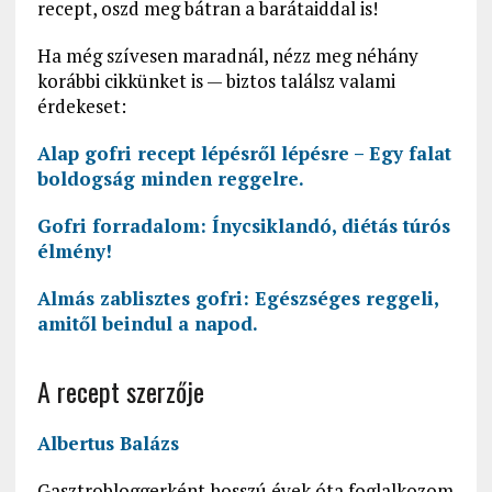
recept, oszd meg bátran a barátaiddal is!
Ha még szívesen maradnál, nézz meg néhány
korábbi cikkünket is — biztos találsz valami
érdekeset:
Alap gofri recept lépésről lépésre – Egy falat
boldogság minden reggelre.
Gofri forradalom: Ínycsiklandó, diétás túrós
élmény!
Almás zablisztes gofri: Egészséges reggeli,
amitől beindul a napod.
A recept szerzője
Albertus Balázs
Gasztrobloggerként hosszú évek óta foglalkozom