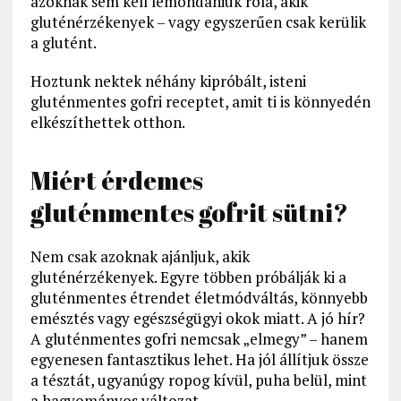
azoknak sem kell lemondaniuk róla, akik
gluténérzékenyek – vagy egyszerűen csak kerülik
a glutént.
Hoztunk nektek néhány kipróbált, isteni
gluténmentes gofri receptet, amit ti is könnyedén
elkészíthettek otthon.
Miért érdemes
gluténmentes gofrit sütni?
Nem csak azoknak ajánljuk, akik
gluténérzékenyek. Egyre többen próbálják ki a
gluténmentes étrendet életmódváltás, könnyebb
emésztés vagy egészségügyi okok miatt. A jó hír?
A gluténmentes gofri nemcsak „elmegy” – hanem
egyenesen fantasztikus lehet. Ha jól állítjuk össze
a tésztát, ugyanúgy ropog kívül, puha belül, mint
a hagyományos változat.