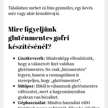
Tálaláshoz mehet rá friss gyümölcs, egy kevés
méz vagy akár kesudióvaj is.
Mire figyeljünk
gluténmentes gofri
készítésénél?
Lisztkeverék:
Mindenképp ellenőrizzük,
hogy a választott liszt valóban
gluténmentes. Ne csak „búzamentes”
legyen, hanem a csomagoláson is
szerepeljen, hogy „gluténmentes”.
Sütőpor:
Ebből is válasszunk gluténmentes
változatot, mert a hagyományosban
gyakran van búzaliszt.
Géphasználat:
Minden használat előtt