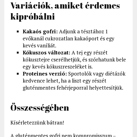
Variációk, amiket érdemes
kipróbálni
Kakaós gofri:
Adjunk a tésztához 1
evőkanál cukrozatlan kakaóport és egy
kevés vaníliát.
Kókuszos változat:
A tej egy részét
kókusztejre cserélhetjük, és szórhatunk bele
egy kevés kókuszreszeléket is.
Proteines verzió:
Sportolók vagy diétázók
kedvence lehet, ha a liszt egy részét
gluténmentes fehérjeporral helyettesítjük.
Összességében
Kísérletezzünk bátran!
A gluténmentes gofri nem kompromisszum –