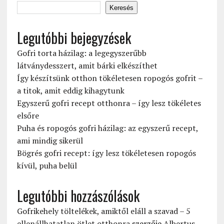
Keresés
Legutóbbi bejegyzések
Gofri torta házilag: a legegyszerűbb
látványdesszert, amit bárki elkészíthet
Így készítsünk otthon tökéletesen ropogós gofrit –
a titok, amit eddig kihagytunk
Egyszerű gofri recept otthonra – így lesz tökéletes
elsőre
Puha és ropogós gofri házilag: az egyszerű recept,
ami mindig sikerül
Bögrés gofri recept: így lesz tökéletesen ropogós
kívül, puha belül
Legutóbbi hozzászólások
Gofrikehely töltelékek, amiktől eláll a szavad – 5
ellenállhatatlan ötlet otthonra
szerzője
Albertus