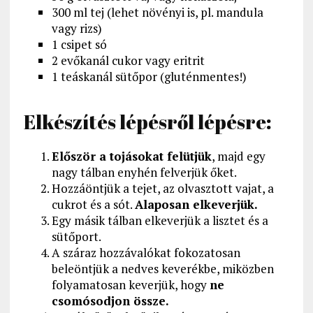
300 ml tej (lehet növényi is, pl. mandula
vagy rizs)
1 csipet só
2 evőkanál cukor vagy eritrit
1 teáskanál sütőpor (gluténmentes!)
Elkészítés lépésről lépésre:
Először a tojásokat felütjük
, majd egy
nagy tálban enyhén felverjük őket.
Hozzáöntjük a tejet, az olvasztott vajat, a
cukrot és a sót.
Alaposan elkeverjük.
Egy másik tálban elkeverjük a lisztet és a
sütőport.
A száraz hozzávalókat fokozatosan
beleöntjük a nedves keverékbe, miközben
folyamatosan keverjük, hogy
ne
csomósodjon össze.