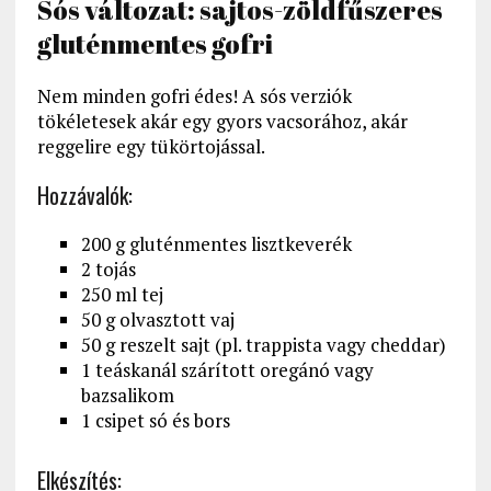
Sós változat: sajtos-zöldfűszeres
gluténmentes gofri
Nem minden gofri édes! A sós verziók
tökéletesek akár egy gyors vacsorához, akár
reggelire egy tükörtojással.
Hozzávalók:
200 g gluténmentes lisztkeverék
2 tojás
250 ml tej
50 g olvasztott vaj
50 g reszelt sajt (pl. trappista vagy cheddar)
1 teáskanál szárított oregánó vagy
bazsalikom
1 csipet só és bors
Elkészítés: