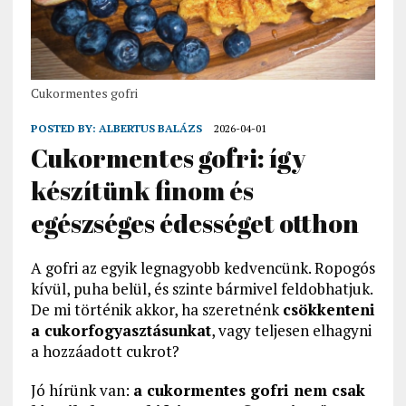
Cukormentes gofri
POSTED BY:
ALBERTUS BALÁZS
2026-04-01
Cukormentes gofri: így
készítünk finom és
egészséges édességet otthon
A gofri az egyik legnagyobb kedvencünk. Ropogós
kívül, puha belül, és szinte bármivel feldobhatjuk.
De mi történik akkor, ha szeretnénk
csökkenteni
a cukorfogyasztásunkat
, vagy teljesen elhagyni
a hozzáadott cukrot?
Jó hírünk van:
a cukormentes gofri nem csak