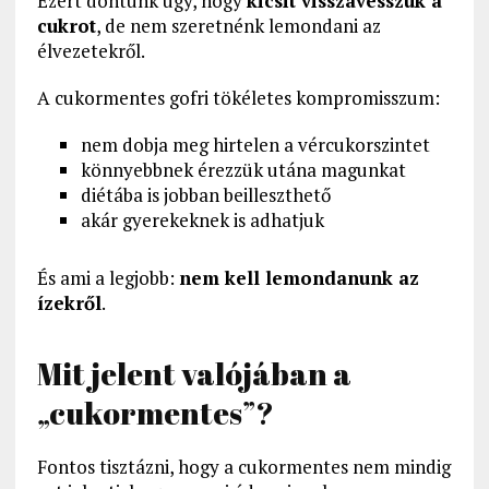
Ezért döntünk úgy, hogy
kicsit visszavesszük a
cukrot
, de nem szeretnénk lemondani az
élvezetekről.
A cukormentes gofri tökéletes kompromisszum:
nem dobja meg hirtelen a vércukorszintet
könnyebbnek érezzük utána magunkat
diétába is jobban beilleszthető
akár gyerekeknek is adhatjuk
És ami a legjobb:
nem kell lemondanunk az
ízekről
.
Mit jelent valójában a
„cukormentes”?
Fontos tisztázni, hogy a cukormentes nem mindig