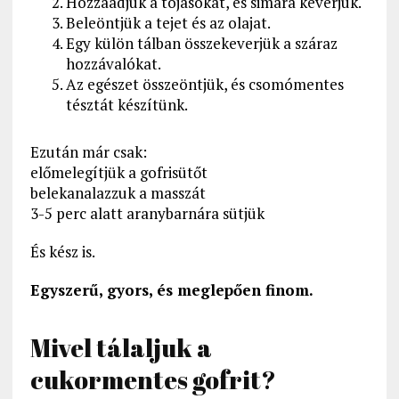
Hozzáadjuk a tojásokat, és simára keverjük.
Beleöntjük a tejet és az olajat.
Egy külön tálban összekeverjük a száraz
hozzávalókat.
Az egészet összeöntjük, és csomómentes
tésztát készítünk.
Ezután már csak:
előmelegítjük a gofrisütőt
belekanalazzuk a masszát
3-5 perc alatt aranybarnára sütjük
És kész is.
Egyszerű, gyors, és meglepően finom.
Mivel tálaljuk a
cukormentes gofrit?