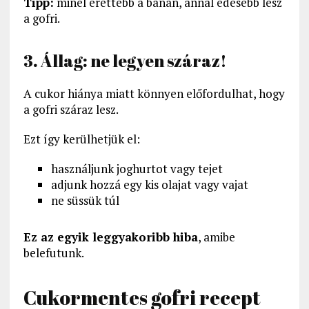
Tipp:
minél érettebb a banán, annál édesebb lesz
a gofri.
3. Állag: ne legyen száraz!
A cukor hiánya miatt könnyen előfordulhat, hogy
a gofri száraz lesz.
Ezt így kerülhetjük el:
használjunk joghurtot vagy tejet
adjunk hozzá egy kis olajat vagy vajat
ne süssük túl
Ez az egyik leggyakoribb hiba
, amibe
belefutunk.
Cukormentes gofri recept