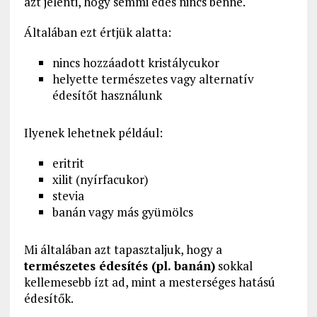
azt jelenti, hogy semmi édes nincs benne.
Általában ezt értjük alatta:
nincs hozzáadott kristálycukor
helyette természetes vagy alternatív
édesítőt használunk
Ilyenek lehetnek például:
eritrit
xilit (nyírfacukor)
stevia
banán vagy más gyümölcs
Mi általában azt tapasztaljuk, hogy a
természetes édesítés (pl. banán)
sokkal
kellemesebb ízt ad, mint a mesterséges hatású
édesítők.