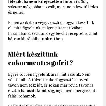
létezik, hanem kifejezetten finom is
. Sőt,
sokszor még jobban is esik, mert nem lesz túl édes
és nehéz.
Ebben a cikkben végigvesszük, hogyan készítjük
el, mire figyeljünk, milyen alternatívákat
használjunk, és adunk egy bevált receptet is, amit
bátran kipróbálhatunk otthon.
Miért készítünk
cukormentes gofrit?
Egyre többen figyelünk arra, mit eszünk. Nem
véletlenül. A túlzott cukorfogyasztás hosszú
távon nem tesz jót, és sokan már rövid távon is
érzik a hatását: fáradtság, ingadozó energiaszint,
falási rohamok.