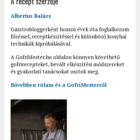
A recept szerzője
Albertus Balázs
Gasztrobloggerként hosszú évek óta foglalkozom
főzéssel, receptkészítéssel és különböző konyhai
technikák kipróbálásával.
A GofriMester.hu oldalon könnyen követhető
gofrirecepteket, bevált elkészítési módszereket
és gyakorlati tanácsokat osztok meg.
Bővebben rólam és a GofriMesterről