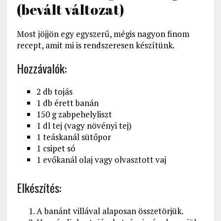
(bevált változat)
Most jöjjön egy egyszerű, mégis nagyon finom
recept, amit mi is rendszeresen készítünk.
Hozzávalók:
2 db tojás
1 db érett banán
150 g zabpehelyliszt
1 dl tej (vagy növényi tej)
1 teáskanál sütőpor
1 csipet só
1 evőkanál olaj vagy olvasztott vaj
Elkészítés:
A banánt villával alaposan összetörjük.