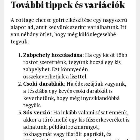
További tippek és variációk
A cottage cheese gofri elkészítése egy nagyszerű
alapot ad, amit kedvünk szerint variálhatunk. Itt
van néhány ötlet, hogy még különlegesebbé
tegyük:
Zabpehely hozzáadása
: Ha egy kicsit több
rostot szeretnénk, tegyünk hozzá egy kis
zabpelyhet. Ezt könnyedén
összekeverhetjük a liszttel.
Csoki darabkák
: Ha édesszájúak vagyunk,
a tésztába egy kevés csoki darabkát is
keverhetünk, hogy még ínycsiklandóbbá
tegyük.
Sós verzió
: Ha inkább valami sósat ennénk,
akkor a túró mellé egy kis fűszerkeveréket is
adhatunk, például rozmaringot,
fokhagymát vagy füstölt paprikát, és