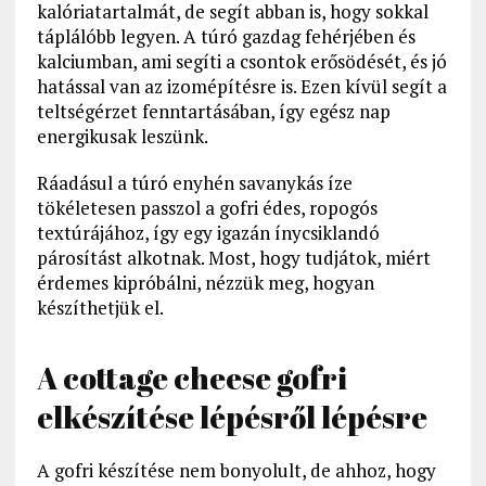
kalóriatartalmát, de segít abban is, hogy sokkal
táplálóbb legyen. A túró gazdag fehérjében és
kalciumban, ami segíti a csontok erősödését, és jó
hatással van az izomépítésre is. Ezen kívül segít a
teltségérzet fenntartásában, így egész nap
energikusak leszünk.
Ráadásul a túró enyhén savanykás íze
tökéletesen passzol a gofri édes, ropogós
textúrájához, így egy igazán ínycsiklandó
párosítást alkotnak. Most, hogy tudjátok, miért
érdemes kipróbálni, nézzük meg, hogyan
készíthetjük el.
A cottage cheese gofri
elkészítése lépésről lépésre
A gofri készítése nem bonyolult, de ahhoz, hogy