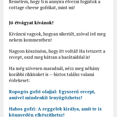
Remélem, hogy ti is annyira élvezni fogjátok a
cottage cheese gofrikat, mint mi!
Jó étvágyat kívánok!
Kíváncsi vagyok, hogyan sikerült, szóval írd meg
nekem kommentben!
Nagyon köszönöm, hogy itt voltál! Ha tetszett a
recept, oszd meg bátran a barátaiddal is!
Ha még szívesen maradnál, nézz meg néhány
korábbi cikkünket is — biztos találsz valami
érdekeset:
Ropogós gofri olajjal: Egyszerű recept,
amivel mindenkit lenyűgözhetsz!
Habos gofri: A reggelek királya, amit te is
könnyedén elkészíthetsz!