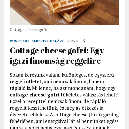
Cottage cheese gofri
POSTED BY:
ALBERTUS BALÁZS
2025-01-15
Cottage cheese gofri: Egy
igazi finomság reggelire
Sokan keresünk valami különleges, de egyszerű
reggeli ötletet, ami nemcsak finom, hanem
tápláló is. Mi lenne, ha azt mondanám, hogy egy
cottage cheese gofri
tökéletes választás lehet?
Ezzel a recepttel nemcsak finom, de tápláló
reggelit készíthetünk, és még az étkezés is
élvezetesebb lesz. A cottage cheese (túró) gazdag
fehérjében, ami energiával lát el bennünket egész
napra, a gofri pedig egy igazi édesség, aminek