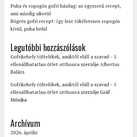
Puha és ropogós gofri házilag: az egyszerű recept,
ami mindig sikerül
Bögrés gofri recept: így lesz tökéletesen ropogós
kívül, puha belül
Legutóbbi hozzászólások
Gofrikehely töltelékek, amiktől eláll a szavad – 5
ellenállhatatlan ötlet otthonra
szerzője
Albertus
Balázs
Gofrikehely töltelékek, amiktől eláll a szavad – 5
ellenállhatatlan ötlet otthonra
szerzője
Gráf
Mónika
Archívum
2026. április