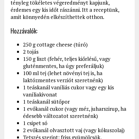
tényleg tökéletes végeredményt kapjunk,
érdemes egy kis időt rászánni. Itt a receptünk,
amit könnyedén elkészíthettek otthon.
Hozzávalók:
250 g cottage cheese (túró)
2 tojás
150 g liszt (fehér, teljes kiőrlésű, vagy
gluténmentes, ha úgy preferáljuk)
100 ml tej (lehet növényi tej is, ha
laktózmentes verziót szeretnénk)
1 teáskanál vaníliás cukor vagy egy kis
vaníliakivonat
1 teáskanál sütőpor
1 evőkanál cukor (vagy méz, juharszirup, ha
édesebb változatot szeretnénk)
1 csipet só
2 evőkanál olvasztott vaj (vagy kókuszolaj)
Tetszés szerint: friss gyümölcsök,