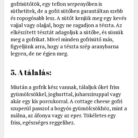
gofrisütőtök, egy teflon serpenyőben is
süthetitek, de a gofri sütőben garantáltan szebb
és ropogósabb lesz. A sütőt kenjük meg egy kevés
vajjal vagy olajjal, hogy ne ragadjon a tészta. Az
elkészített tésztát adagoljuk a sütőbe, és süssük
meg a gofrikat. Mivel minden gofrisütő más,
figyeljünk arra, hogy a tészta szép aranybarna
legyen, de ne égjen meg.
5. A tálalás:
Miután a gofrik kész vannak, tálaljuk őket friss
gyümölcsökkel, joghurttal, juharsziruppal vagy
akár egy kis porcukorral. A cottage cheese gofri
szuperül passzol a bogyós gyümölcsökhöz, mint a
málna, az áfonya vagy az eper. Tökéletes egy
friss, egészséges reggelihez.