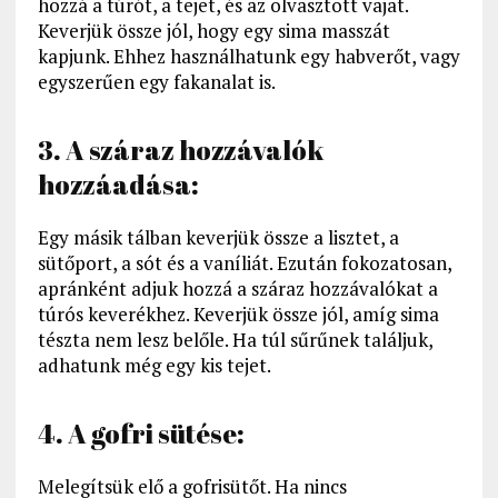
hozzá a túrót, a tejet, és az olvasztott vajat.
Keverjük össze jól, hogy egy sima masszát
kapjunk. Ehhez használhatunk egy habverőt, vagy
egyszerűen egy fakanalat is.
3. A száraz hozzávalók
hozzáadása:
Egy másik tálban keverjük össze a lisztet, a
sütőport, a sót és a vaníliát. Ezután fokozatosan,
apránként adjuk hozzá a száraz hozzávalókat a
túrós keverékhez. Keverjük össze jól, amíg sima
tészta nem lesz belőle. Ha túl sűrűnek találjuk,
adhatunk még egy kis tejet.
4. A gofri sütése:
Melegítsük elő a gofrisütőt. Ha nincs