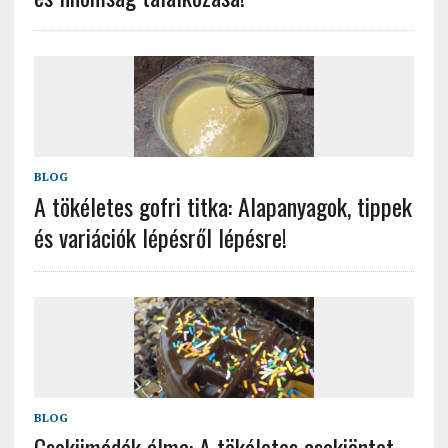
BLOG
A tökéletes gofri titka: Alapanyagok, tippek
és variációk lépésről lépésre!
BLOG
Csokiimádók álma: A tökéletes csokiöntet