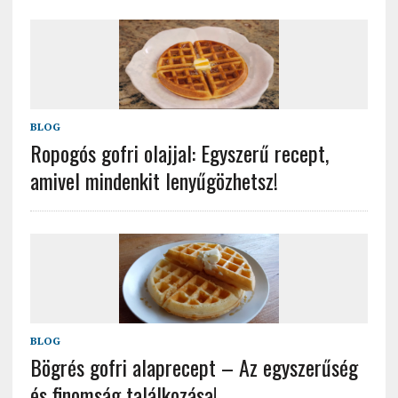
BLOG
Ropogós gofri olajjal: Egyszerű recept,
amivel mindenkit lenyűgözhetsz!
BLOG
Bögrés gofri alaprecept – Az egyszerűség
és finomság találkozása!