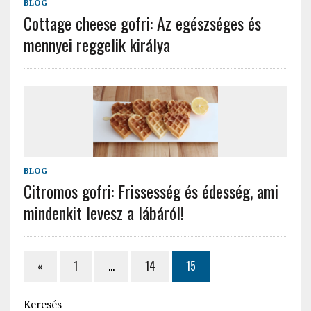
BLOG
Cottage cheese gofri: Az egészséges és
mennyei reggelik királya
BLOG
Citromos gofri: Frissesség és édesség, ami
mindenkit levesz a lábáról!
«
1
…
14
15
Keresés