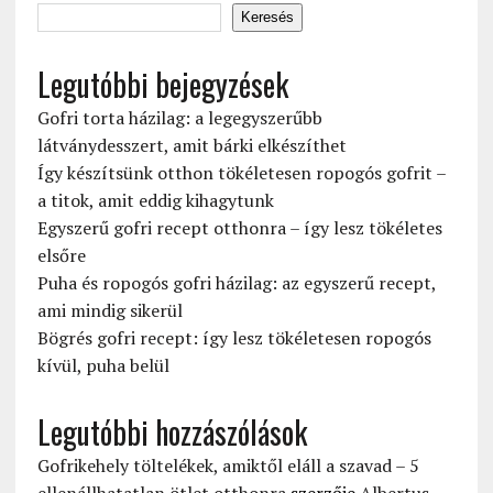
Keresés
Legutóbbi bejegyzések
Gofri torta házilag: a legegyszerűbb
látványdesszert, amit bárki elkészíthet
Így készítsünk otthon tökéletesen ropogós gofrit –
a titok, amit eddig kihagytunk
Egyszerű gofri recept otthonra – így lesz tökéletes
elsőre
Puha és ropogós gofri házilag: az egyszerű recept,
ami mindig sikerül
Bögrés gofri recept: így lesz tökéletesen ropogós
kívül, puha belül
Legutóbbi hozzászólások
Gofrikehely töltelékek, amiktől eláll a szavad – 5
ellenállhatatlan ötlet otthonra
szerzője
Albertus